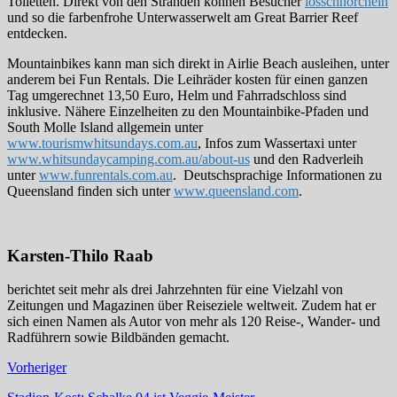
Toiletten. Direkt von den Stränden können Besucher
losschnorcheln
und so die farbenfrohe Unterwasserwelt am Great Barrier Reef
entdecken.
Mountainbikes kann man sich direkt in Airlie Beach ausleihen, unter
anderem bei Fun Rentals. Die Leihräder kosten für einen ganzen
Tag umgerechnet 13,50 Euro, Helm und Fahrradschloss sind
inklusive. Nähere Einzelheiten zu den Mountainbike-Pfaden und
South Molle Island allgemein unter
www.tourismwhitsundays.com.au
, Infos zum Wassertaxi unter
www.whitsundaycamping.com.au/about-us
und den Radverleih
unter
www.funrentals.com.au
. Deutschsprachige Informationen zu
Queensland finden sich unter
www.queensland.com
.
Karsten-Thilo Raab
berichtet seit mehr als drei Jahrzehnten für eine Vielzahl von
Zeitungen und Magazinen über Reiseziele weltweit. Zudem hat er
sich einen Namen als Autor von mehr als 120 Reise-, Wander- und
Radführern sowie Bildbänden gemacht.
Vorheriger