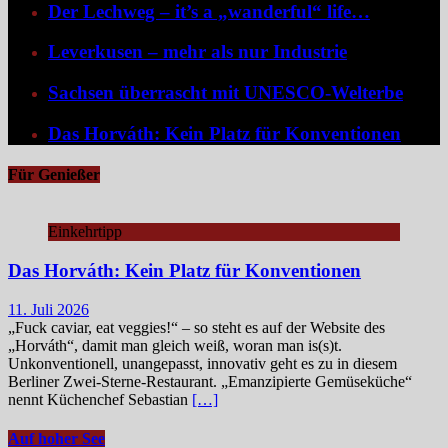
Der Lechweg – it’s a „wanderful“ life…
Leverkusen – mehr als nur Industrie
Sachsen überrascht mit UNESCO-Welterbe
Das Horváth: Kein Platz für Konventionen
Für Genießer
Einkehrtipp
Das Horváth: Kein Platz für Konventionen
11. Juli 2026
„Fuck caviar, eat veggies!“ – so steht es auf der Website des
„Horváth“, damit man gleich weiß, woran man is(s)t.
Unkonventionell, unangepasst, innovativ geht es zu in diesem
Berliner Zwei-Sterne-Restaurant. „Emanzipierte Gemüseküche“
nennt Küchenchef Sebastian
[…]
Auf hoher See