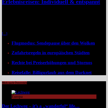
Erlebnisreisen: Individuell & entspannt
Klassische Pauschalreisen haben für viele Reisende an Reiz
verloren, denn drei Wochen Inselurlaub mit All-inclusive wirken
inzwischen oft ähnlich vorhersehbar wie der tägliche Gang ins
Büro. Umso stärker wächst der Wunsch nach mehr Individualität,
etwa in Form von Erlebnisreisen. Ein wirkliches Erlebnis besteht
[...]
Flugmodus: Sendepause über den Wolken
Zufahrtsregeln in europäischen Städten
Rechte bei Preiserhöhungen und Stornos
Reisefalle: Billigurlaub aus dem Darknet
Blick nach Österreich
Europa
Der Lechweg – it’s a „wanderful“ life…