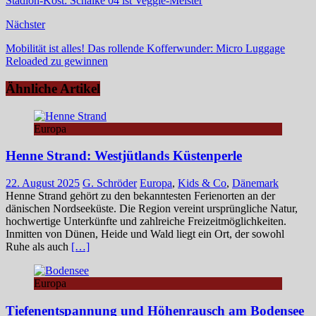
Stadion-Kost: Schalke 04 ist Veggie-Meister
Nächster
Mobilität ist alles! Das rollende Kofferwunder: Micro Luggage
Reloaded zu gewinnen
Ähnliche Artikel
Europa
Henne Strand: Westjütlands Küstenperle
22. August 2025
G. Schröder
Europa
,
Kids & Co
,
Dänemark
Henne Strand gehört zu den bekanntesten Ferienorten an der
dänischen Nordseeküste. Die Region vereint ursprüngliche Natur,
hochwertige Unterkünfte und zahlreiche Freizeitmöglichkeiten.
Inmitten von Dünen, Heide und Wald liegt ein Ort, der sowohl
Ruhe als auch
[…]
Europa
Tiefenentspannung und Höhenrausch am Bodensee