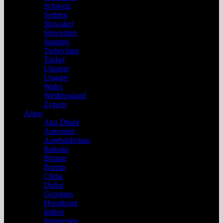
Schweiz
Serbien
Slowakei
Slowenien
Spanien
Tschechien
Türkei
Ukraine
Ungarn
Wales
Weißrussland
Zypern
Asien
Abu Dhabi
Armenien
Aserbaidschan
Bahrain
Bhutan
Burma
China
Dubai
Georgien
Hongkong
Indien
Indonesien