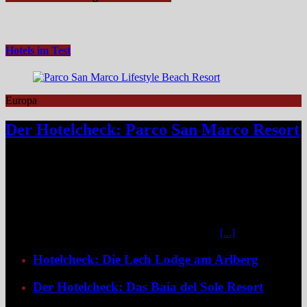
Hotels im Test
Europa
Der Hotelcheck: Parco San Marco Resort
Das Parco San Marco Lifestyle Beach Resort am Ufer des Luganer
Sees gehört zur Kategorie Hotel, die selbst schon ein Reiseziel sind.
Zwischen steilen Berghängen und dem glitzernden Wasser gelegen,
verbindet das familiengeführte Resort italienisches Dolce Vita mit
Schweizer Präzision – geografisch zwar in Italien, atmosphärisch
irgendwo zwischen alpiner Gelassenheit und mediterranem
Lebensgefühl. Das Resort liegt in Porlezza in der
[...]
Hotelcheck: Die Lech Lodge am Arlberg
Der Hotelcheck: Das Baia del Sole Resort