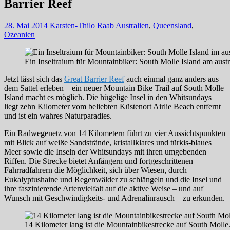
Barrier Reef
28. Mai 2014
Karsten-Thilo Raab
Australien
,
Queensland
,
Ozeanien
Ein Inseltraium für Mountainbiker: South Molle Island am austr
Jetzt lässt sich das
Great Barrier Reef
auch einmal ganz anders aus
dem Sattel erleben – ein neuer Mountain Bike Trail auf South Molle
Island macht es möglich. Die hügelige Insel in den Whitsundays
liegt zehn Kilometer vom beliebten Küstenort Airlie Beach entfernt
und ist ein wahres Naturparadies.
Ein Radwegenetz von 14 Kilometern führt zu vier Aussichtspunkten
mit Blick auf weiße Sandstrände, kristallklares und türkis-blaues
Meer sowie die Inseln der Whitsundays mit ihren umgebenden
Riffen. Die Strecke bietet Anfängern und fortgeschrittenen
Fahrradfahrern die Möglichkeit, sich über Wiesen, durch
Eukalyptushaine und Regenwälder zu schlängeln und die Insel und
ihre faszinierende Artenvielfalt auf die aktive Weise – und auf
Wunsch mit Geschwindigkeits- und Adrenalinrausch – zu erkunden.
14 Kilometer lang ist die Mountainbikestrecke auf South Molle