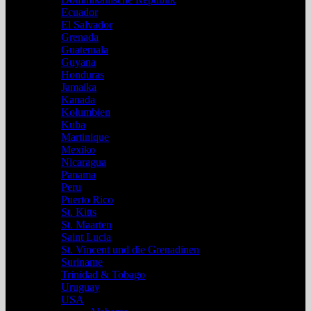
Ecuador
El Salvador
Grenada
Guatemala
Guyana
Honduras
Jamaika
Kanada
Kolumbien
Kuba
Martinique
Mexiko
Nicaragua
Panama
Peru
Puerto Rico
St. Kitts
St. Maarten
Saint Lucia
St. Vincent und die Grenadinen
Suriname
Trinidad & Tobago
Uruguay
USA