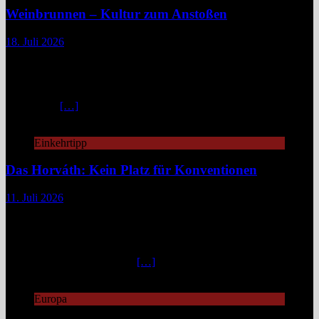
Weinbrunnen – Kultur zum Anstoßen
18. Juli 2026
Eine Tour zu Europas Weinbrunnen führt zu Pilgerwegen,
mittelalterlichen Dörfern und modernen Winzerinitiativen. Überall
dort, wo Wein unentgeltlich fließt, steckt eine Idee dahinter:
Gemeinschaft, Kultur und ein kleines Stück Magie. Europa ist reich
an Mythen,
[…]
Einkehrtipp
Das Horváth: Kein Platz für Konventionen
11. Juli 2026
„Fuck caviar, eat veggies!“ – so steht es auf der Website des
„Horváth“, damit man gleich weiß, woran man is(s)t.
Unkonventionell, unangepasst, innovativ geht es zu in diesem
Berliner Zwei-Sterne-Restaurant. „Emanzipierte Gemüseküche“
nennt Küchenchef Sebastian
[…]
Europa