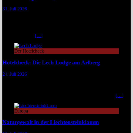
31. Juli 2026
Zwischen türkisblauem Bergsee und Königsschlössern erzählt der
Lechweg eine Geschichte von ungezähmter Natur, alpiner Kultur
und moderatem Weitwandern durch zwei Länder und drei
Regionen. Still und beinahe entrückt liegt der Formarinsee in den
Lechtaler Alpen.
[…]
Der Hotelcheck
Hotelcheck: Die Lech Lodge am Arlberg
24. Juli 2026
Die Lech Lodge am Arlberg in Österreich verbindet alpine
Zurückhaltung mit diskretem Luxus. Eleganz, großer Komfort und
ein individueller Service verwandeln den Aufenthalt in ein stilvolles,
privates Bergrefugium. In einer Zeit, in der viele Häuser mit
[…]
Europa
Naturgewalt in der Liechtensteinklamm