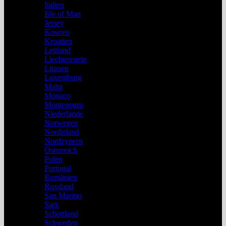
Italien
Isle of Man
Jersey
Kosovo
Kroatien
Lettland
Liechtenstein
Litauen
Luxemburg
Malta
Monaco
Montenegro
Niederlande
Norwegen
Nordirland
Nordzypern
Österreich
Polen
Portugal
Rumänien
Russland
San Marino
Sark
Schottland
Schweden