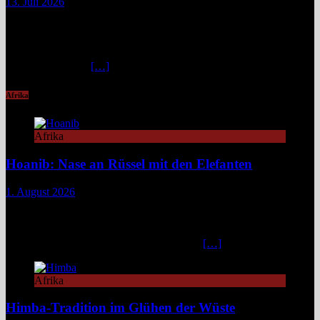
13. Juli 2026
Die Liechtensteinklamm im Salzburger Land erweist sich als ein
spektakuläres Naturwunder mit imposanten Felswänden, modernen
Stegen und faszinierenden Lichtspielen. Ideal für Wandernde und
Naturfans. Wer glaubt, in den österreichischen Alpen ließe sich
immer und überall
[…]
Afrika
Afrika
Hoanib: Nase an Rüssel mit den Elefanten
1. August 2026
Das Hoanib Elephant Camp im Nordwesten Namibias steht für eine
neue Art des Reisens: exklusiv, datenbasiert und tief verbunden mit
einem der sensibelsten Ökosysteme Afrikas. Die Region Kunene im
Nordwesten von Namibia, lange unter dem
[…]
Afrika
Himba-Tradition im Glühen der Wüste