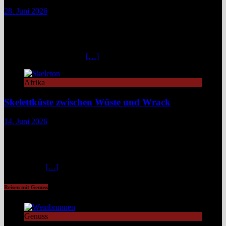
28. Juni 2026
Im Nordwesten Namibias, wo das ausgetrocknete Bett des Hoanib-
Flusses sich wie eine Lebensader durch eine der unwirtlichsten
Landschaften der Erde zieht, flimmert die Luft in der
unbarmherzigen Mittagshitze. Hier, zwischen schroffen Bergen und
staubigen Wüstenbänken
[…]
Afrika
Skelettküste zwischen Wüste und Wrack
14. Juni 2026
Ein Ort, an dem Nebel Geschichten erzählt und Wracks zu
Architektur werden: Die Shipwreck Lodge an Namibias
Skelettküste ist fraglos eines der eindrucksvollsten Reiseziele
Afrikas – rau, reduziert und radikal schön. Die Skelettküste
Namibias ist
[…]
Reisen mit Genuss
Genuss