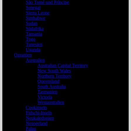
São Tomé und Príncipe
Senegal
Sierra Leone
Simbabwe
Sudan
Südafrika
Tansania
Togo
Tunesien
Uganda
Ozeanien
Australien
Australian Capital Territory
New South Wales
Northern Territory
Queensland
South Australia
Tasmanien
Victoria
Westaustralien
Cookinseln
Fidschi-Inseln
Neukaledonien
Neuseeland
Palau