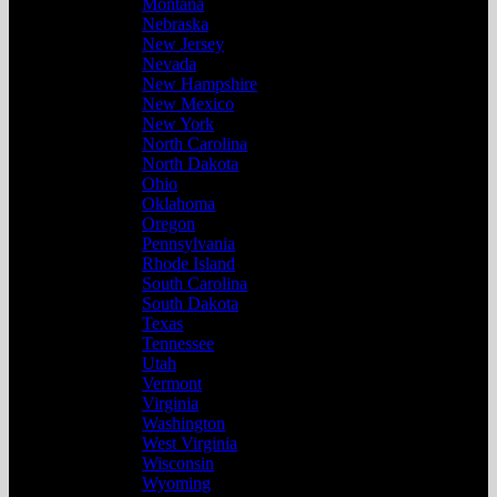
Montana
Nebraska
New Jersey
Nevada
New Hampshire
New Mexico
New York
North Carolina
North Dakota
Ohio
Oklahoma
Oregon
Pennsylvania
Rhode Island
South Carolina
South Dakota
Texas
Tennessee
Utah
Vermont
Virginia
Washington
West Virginia
Wisconsin
Wyoming