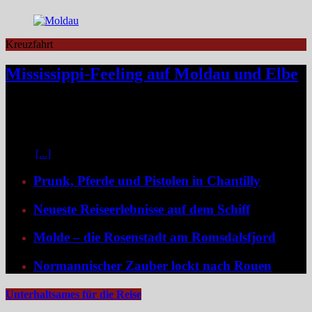
Kreuzfahrt
Mississippi-Feeling auf Moldau und Elbe
Zwischen Prag und Dresden entfaltet sich eine Flussreise voller
Kontraste: historische Städte, stille Moldau-Passagen, barocke
Pracht und ein Schiff, das selbst zum Teil der Geschichte wird und
dank der Schaufelradtechnik für ein Mississippi-Feeling sorgt.
Kaum
[...]
Prunk, Pferde und Pistolen in Chantilly
Neueste Reiseerlebnisse auf dem Schiff
Molde – die Rosenstadt am Romsdalsfjord
Normannischer Zauber lockt nach Rouen
Unterhaltsames für die Reise