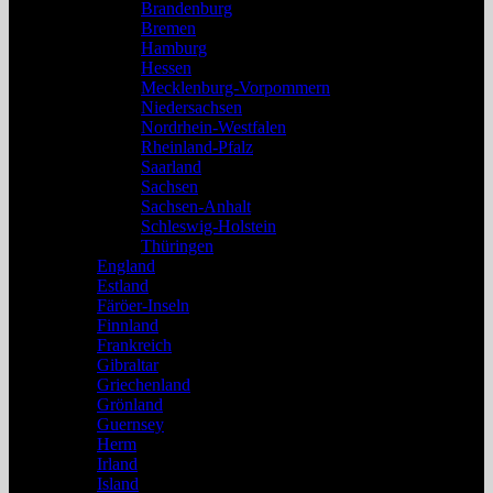
Brandenburg
Bremen
Hamburg
Hessen
Mecklenburg-Vorpommern
Niedersachsen
Nordrhein-Westfalen
Rheinland-Pfalz
Saarland
Sachsen
Sachsen-Anhalt
Schleswig-Holstein
Thüringen
England
Estland
Färöer-Inseln
Finnland
Frankreich
Gibraltar
Griechenland
Grönland
Guernsey
Herm
Irland
Island