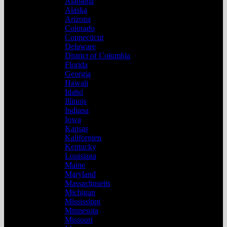
Alabama
Alaska
Arizona
Colorado
Connecticut
Delaware
District of Columbia
Florida
Georgia
Hawaii
Idaho
Illinois
Indiana
Iowa
Kansas
Kalifornien
Kentucky
Louisiana
Maine
Maryland
Massachusetts
Michigan
Mississippi
Minnesota
Missouri