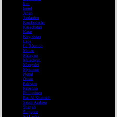
Iran
Israel
Japan
Jordanien
Kambodscha
Kasachstan
Katar
Kirgisistan
Laos
La Réunion
Macau
Malaysia
Malediven
Mongolei
Myanmar
Nepal
Oman
Pakistan
Palästina
Philippinen
Ras Al Khaimah
Saudi-Arabien
Sharjah
Singapur
Sri Lanka