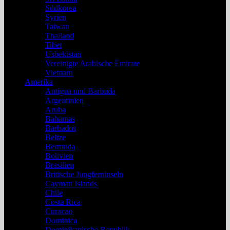
Südkorea
Syrien
Taiwan
Thailand
Tibet
Usbekistan
Vereinigte Arabische Emirate
Vietnam
Amerika
Antigua und Barbuda
Argentinien
Aruba
Bahamas
Barbados
Belize
Bermuda
Bolivien
Brasilien
Britische Jungferninseln
Cayman Islands
Chile
Costa Rica
Curacao
Dominica
Dominikanische Republik