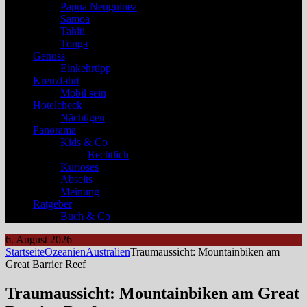
Papua Neuguinea
Samoa
Tahiti
Tonga
Genuss
Einkehrtipp
Kreuzfahrt
Mobil sein
Hotelcheck
Nächtigen
Panorama
Kids & Co
Rechtlich
Kurioses
Abseits
Meinung
Ratgeber
Buch & Co
6. August 2026
Startseite
Ozeanien
Australien
Traumaussicht: Mountainbiken am
Great Barrier Reef
Traumaussicht: Mountainbiken am Great