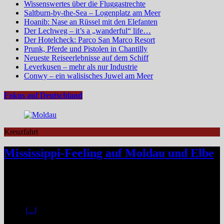
Wissenswertes über die Fluggastrechte
Saltburn-by-the-Sea – Logenplatz am Meer
Hoanib: Nase an Rüssel mit den Elefanten
Der Lechweg – it’s a „wanderful“ life…
Der Hotelcheck: Parco San Marco Resort
Prunk, Pferde und Pistolen in Chantilly
Neueste Reiseerlebnisse auf dem Schiff
Leverkusen – mehr als nur Industrie
Conwy – ein walisisches Juwel am Meer
Fokus auf Deutschland
Kreuzfahrt
Mississippi-Feeling auf Moldau und Elbe
Zwischen Prag und Dresden entfaltet sich eine Flussreise voller
Kontraste: historische Städte, stille Moldau-Passagen, barocke
Pracht und ein Schiff, das selbst zum Teil der Geschichte wird und
dank der Schaufelradtechnik für ein Mississippi-Feeling sorgt.
Kaum
[...]