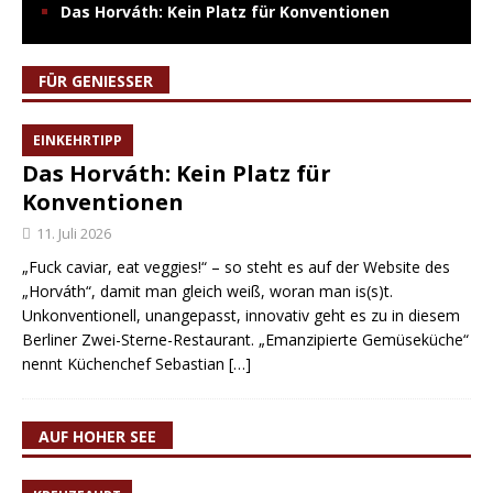
Das Horváth: Kein Platz für Konventionen
FÜR GENIESSER
EINKEHRTIPP
Das Horváth: Kein Platz für
Konventionen
11. Juli 2026
„Fuck caviar, eat veggies!“ – so steht es auf der Website des
„Horváth“, damit man gleich weiß, woran man is(s)t.
Unkonventionell, unangepasst, innovativ geht es zu in diesem
Berliner Zwei-Sterne-Restaurant. „Emanzipierte Gemüseküche“
nennt Küchenchef Sebastian
[…]
AUF HOHER SEE