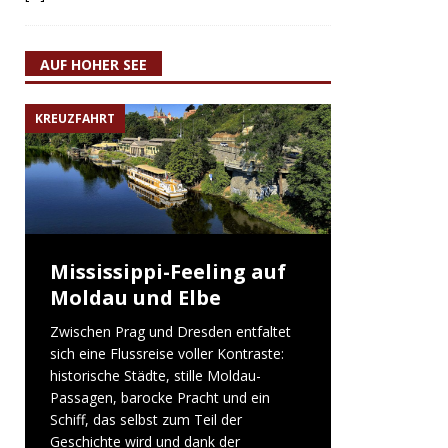
AUF HOHER SEE
KREUZFAHRT
Mississippi-Feeling auf
Moldau und Elbe
Zwischen Prag und Dresden entfaltet
sich eine Flussreise voller Kontraste:
historische Städte, stille Moldau-
Passagen, barocke Pracht und ein
Schiff, das selbst zum Teil der
Geschichte wird und dank der