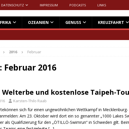
DATENSCHUTZ
IMPRESSUM
PODCASTS
LINKS
FRIKA
OZEANIEN
GENUSS
KREUZFAHRT
2016
Februar
:
Februar 2016
s Welterbe und kostenlose Taipeh-To
016
Karsten-Thilo Raab
rtekönnen sich für einen ungewöhnlichen Wettkampf in Mecklenburg-
melden: Am 23. Oktober wird dort ein so genannter „1000 Lakes S
der als Qualifizierung für den „ÖTILLÖ-Swimrun“ in Schweden gilt. Be
r-Teams eine festgelegte
[…]