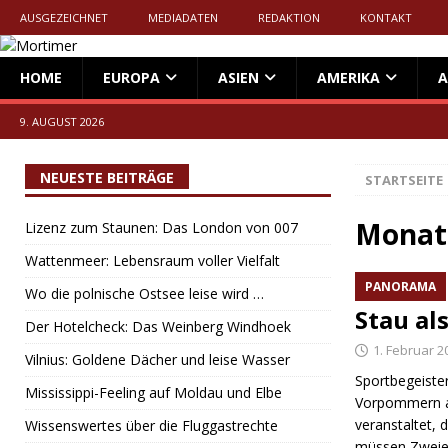
AUSGEZEICHNET
MEDIADATEN
REDAKTION
KONTAKT
HOME
EUROPA
ASIEN
AMERIKA
A
9. AUGUST 2026
NEUESTE BEITRÄGE
STARTSEITE
Monat
Lizenz zum Staunen: Das London von 007
Wattenmeer: Lebensraum voller Vielfalt
PANORAMA
Wo die polnische Ostsee leise wird …
Stau al
Der Hotelcheck: Das Weinberg Windhoek
1. Februar 2
Vilnius: Goldene Dächer und leise Wasser
Sportbegeiste
Mississippi-Feeling auf Moldau und Elbe
Vorpommern an
veranstaltet, 
Wissenswertes über die Fluggastrechte
müssen Zweie