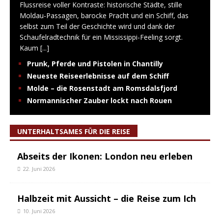
Flussreise voller Kontraste: historische Städte, stille
Moldau-Passagen, barocke Pracht und ein Schiff, das
selbst zum Teil der Geschichte wird und dank der
Schaufelradtechnik für ein Mississippi-Feeling sorgt.
Kaum
[...]
Prunk, Pferde und Pistolen in Chantilly
Neueste Reiseerlebnisse auf dem Schiff
Molde – die Rosenstadt am Romsdalsfjord
Normannischer Zauber lockt nach Rouen
UNTERHALTSAMES FÜR DIE REISE
Abseits der Ikonen: London neu erleben
22. Juni 2026
Halbzeit mit Aussicht – die Reise zum Ich
10. Juni 2026