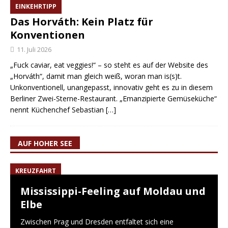
EINKEHRTIPP
Das Horváth: Kein Platz für
Konventionen
11. Juli 2026
„Fuck caviar, eat veggies!“ – so steht es auf der Website des
„Horváth“, damit man gleich weiß, woran man is(s)t.
Unkonventionell, unangepasst, innovativ geht es zu in diesem
Berliner Zwei-Sterne-Restaurant. „Emanzipierte Gemüseküche“
nennt Küchenchef Sebastian
[…]
AUF HOHER SEE
KREUZFAHRT
Mississippi-Feeling auf Moldau und
Elbe
Zwischen Prag und Dresden entfaltet sich eine