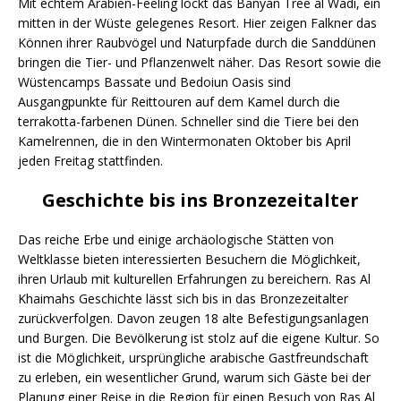
Mit echtem Arabien-Feeling lockt das Banyan Tree al Wadi, ein
mitten in der Wüste gelegenes Resort. Hier zeigen Falkner das
Können ihrer Raubvögel und Naturpfade durch die Sanddünen
bringen die Tier- und Pflanzenwelt näher. Das Resort sowie die
Wüstencamps Bassate und Bedoiun Oasis sind
Ausgangpunkte für Reittouren auf dem Kamel durch die
terrakotta-farbenen Dünen. Schneller sind die Tiere bei den
Kamelrennen, die in den Wintermonaten Oktober bis April
jeden Freitag stattfinden.
Geschichte bis ins Bronzezeitalter
Das reiche Erbe und einige archäologische Stätten von
Weltklasse bieten interessierten Besuchern die Möglichkeit,
ihren Urlaub mit kulturellen Erfahrungen zu bereichern. Ras Al
Khaimahs Geschichte lässt sich bis in das Bronzezeitalter
zurückverfolgen. Davon zeugen 18 alte Befestigungsanlagen
und Burgen. Die Bevölkerung ist stolz auf die eigene Kultur. So
ist die Möglichkeit, ursprüngliche arabische Gastfreundschaft
zu erleben, ein wesentlicher Grund, warum sich Gäste bei der
Planung einer Reise in die Region für einen Besuch von Ras Al