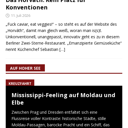
Konventionen
11. Juli 2026
„Fuck caviar, eat veggies!“ – so steht es auf der Website des
„Horváth“, damit man gleich weiß, woran man is(s)t.
Unkonventionell, unangepasst, innovativ geht es zu in diesem
Berliner Zwei-Sterne-Restaurant. „Emanzipierte Gemüseküche“
nennt Küchenchef Sebastian
[…]
AUF HOHER SEE
KREUZFAHRT
Mississippi-Feeling auf Moldau und
Elbe
Zwischen Prag und Dresden entfaltet sich eine
Flussreise voller Kontraste: historische Städte, stille
Moldau-Passagen, barocke Pracht und ein Schiff, das