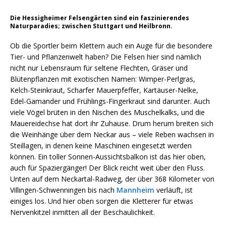
Die Hessigheimer Felsengärten sind ein faszinierendes
Naturparadies; zwischen Stuttgart und Heilbronn.
Ob die Sportler beim Klettern auch ein Auge für die besondere
Tier- und Pflanzenwelt haben? Die Felsen hier sind nämlich
nicht nur Lebensraum für seltene Flechten, Gräser und
Blütenpflanzen mit exotischen Namen: Wimper-Perlgras,
Kelch-Steinkraut, Scharfer Mauerpfeffer, Kartäuser-Nelke,
Edel-Gamander und Frühlings-Fingerkraut sind darunter. Auch
viele Vögel brüten in den Nischen des Muschelkalks, und die
Mauereidechse hat dort ihr Zuhause. Drum herum breiten sich
die Weinhänge über dem Neckar aus – viele Reben wachsen in
Steillagen, in denen keine Maschinen eingesetzt werden
können. Ein toller Sonnen-Aussichtsbalkon ist das hier oben,
auch für Spaziergänger! Der Blick reicht weit über den Fluss.
Unten auf dem Neckartal-Radweg, der über 368 Kilometer von
Villingen-Schwenningen bis nach
Mannheim
verläuft, ist
einiges los. Und hier oben sorgen die Kletterer für etwas
Nervenkitzel inmitten all der Beschaulichkeit.