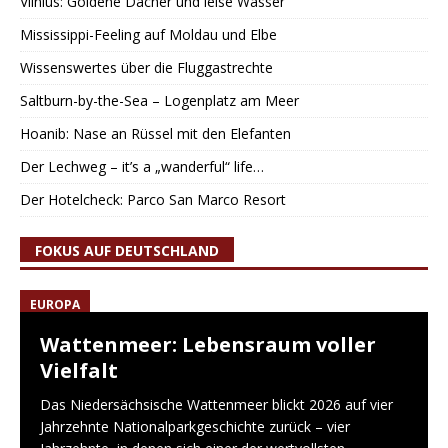
Vilnius: Goldene Dächer und leise Wasser
Mississippi-Feeling auf Moldau und Elbe
Wissenswertes über die Fluggastrechte
Saltburn-by-the-Sea – Logenplatz am Meer
Hoanib: Nase an Rüssel mit den Elefanten
Der Lechweg – it’s a „wanderful“ life…
Der Hotelcheck: Parco San Marco Resort
FOKUS AUF DEUTSCHLAND
EUROPA
Wattenmeer: Lebensraum voller
Vielfalt
Das Niedersächsische Wattenmeer blickt 2026 auf vier
Jahrzehnte Nationalparkgeschichte zurück – vier