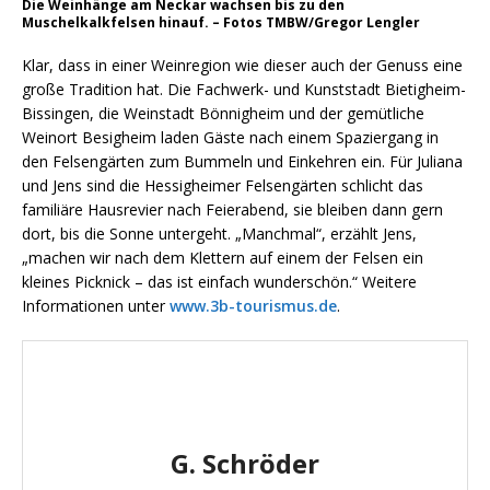
Die Weinhänge am Neckar wachsen bis zu den
Muschelkalkfelsen hinauf. – Fotos TMBW/Gregor Lengler
Klar, dass in einer Weinregion wie dieser auch der Genuss eine
große Tradition hat. Die Fachwerk- und Kunst­stadt Bietig­heim-
Bissingen, die Weinstadt Bönnig­heim und der gemütliche
Wein­ort Besig­heim laden Gäste nach einem Spaziergang in
den Felsengärten zum Bummeln und Einkehren ein. Für Juliana
und Jens sind die Hessigheimer Felsengärten schlicht das
familiäre Hausrevier nach Feierabend, sie bleiben dann gern
dort, bis die Sonne untergeht. „Manchmal“, erzählt Jens,
„machen wir nach dem Klettern auf einem der Felsen ein
kleines Picknick – das ist einfach wunderschön.“ Weitere
Informationen unter
www.3b-tourismus.de
.
G. Schröder