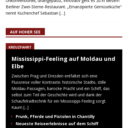
Unkonventionell, unangepasst, innovativ geht es zu in diesem
Berliner Zwei-Sterne-Restaurant. „Emanzipierte Gemüseküche“
nennt Küchenchef Sebastian
[…]
AUF HOHER SEE
KREUZFAHRT
Mississippi-Feeling auf Moldau und
Elbe
Zwischen Prag und Dresden entfaltet sich eine
Flussreise voller Kontraste: historische Städte, stille
Moldau-Passagen, barocke Pracht und ein Schiff, das
selbst zum Teil der Geschichte wird und dank der
Schaufelradtechnik für ein Mississippi-Feeling sorgt.
Kaum
[...]
Prunk, Pferde und Pistolen in Chantilly
Neueste Reiseerlebnisse auf dem Schiff