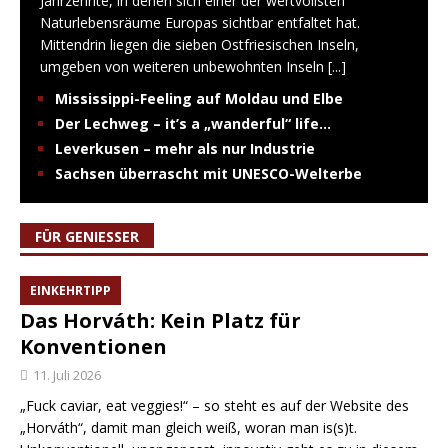
Jahrzehnte, in denen sich einer der wertvollsten
Naturlebensräume Europas sichtbar entfaltet hat.
Mittendrin liegen die sieben Ostfriesischen Inseln,
umgeben von weiteren unbewohnten Inseln
[...]
Mississippi-Feeling auf Moldau und Elbe
Der Lechweg – it’s a „wanderful“ life…
Leverkusen – mehr als nur Industrie
Sachsen überrascht mit UNESCO-Welterbe
FÜR GENIESSER
EINKEHRTIPP
Das Horváth: Kein Platz für
Konventionen
11. Juli 2026
„Fuck caviar, eat veggies!“ – so steht es auf der Website des
„Horváth“, damit man gleich weiß, woran man is(s)t.