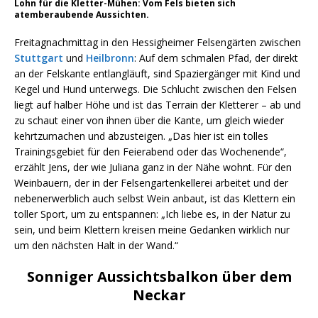
Lohn für die Kletter-Mühen: Vom Fels bieten sich
atemberaubende Aussichten.
Freitagnachmittag in den Hessigheimer Felsengärten zwischen
Stuttgart
und
Heilbronn
: Auf dem schmalen Pfad, der direkt
an der Felskante entlangläuft, sind Spaziergänger mit Kind und
Kegel und Hund unterwegs. Die Schlucht zwischen den Felsen
liegt auf halber Höhe und ist das Terrain der Kletterer – ab und
zu schaut einer von ihnen über die Kante, um gleich wieder
kehrtzumachen und abzusteigen. „Das hier ist ein tolles
Trainingsgebiet für den Feierabend oder das Wochenende“,
erzählt Jens, der wie Juliana ganz in der Nähe wohnt. Für den
Weinbauern, der in der Felsengartenkellerei arbeitet und der
nebenerwerblich auch selbst Wein anbaut, ist das Klettern ein
toller Sport, um zu entspannen: „Ich liebe es, in der Natur zu
sein, und beim Klettern kreisen meine Gedanken wirklich nur
um den nächsten Halt in der Wand.“
Sonniger Aussichtsbalkon über dem
Neckar