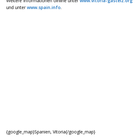
Weitere Informationen oinline unter
www.vitoria-gasteiz.org
und unter
www.spain.info
.
{google_map}Spanien, Vitoria{/google_map}