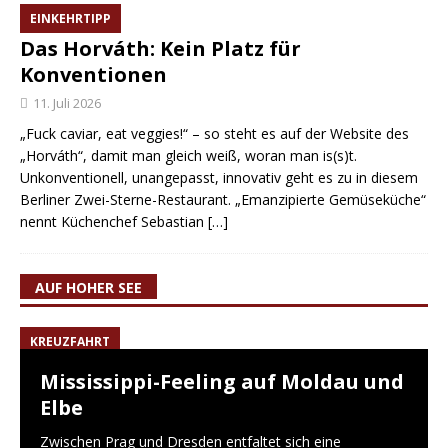
EINKEHRTIPP
Das Horváth: Kein Platz für
Konventionen
11. Juli 2026
„Fuck caviar, eat veggies!“ – so steht es auf der Website des
„Horváth“, damit man gleich weiß, woran man is(s)t.
Unkonventionell, unangepasst, innovativ geht es zu in diesem
Berliner Zwei-Sterne-Restaurant. „Emanzipierte Gemüseküche“
nennt Küchenchef Sebastian
[…]
AUF HOHER SEE
KREUZFAHRT
Mississippi-Feeling auf Moldau und
Elbe
Zwischen Prag und Dresden entfaltet sich eine