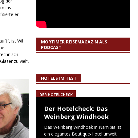
zog der
rn ins
tierte er
ft“, ist Wil
MORTIMER REISEMAGAZIN ALS
PODCAST
ne.
technisch
läser zu viel“,
HOTELS IM TEST
DER HOTELCHECK
Der Hotelcheck: Das
Weinberg Windhoek
Das Weinberg Windhoek in Namibia ist
ein elegantes Boutique-Hotel unweit