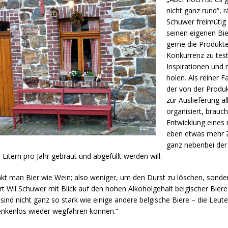
nicht ganz rund“, 
Schuwer freimütig
seinen eigenen Bi
gerne die Produkte
Konkurrenz zu tes
Inspirationen und 
holen. Als reiner F
der von der Produk
zur Auslieferung al
organisiert, brauch
Entwicklung eines
eben etwas mehr Z
ganz nebenbei der
 Litern pro Jahr gebraut und abgefüllt werden will.
inkt man Bier wie Wein; also weniger, um den Durst zu löschen, sonde
rt Wil Schuwer mit Blick auf den hohen Alkoholgehalt belgischer Biere
sind nicht ganz so stark wie einige andere belgische Biere – die Leute
enkenlos wieder wegfahren können.“