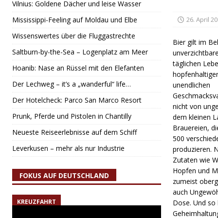
Vilnius: Goldene Dächer und leise Wasser
Mississippi-Feeling auf Moldau und Elbe
26. April 2
Wissenswertes über die Fluggastrechte
Bier gilt im Be
Saltburn-by-the-Sea – Logenplatz am Meer
unverzichtbare
täglichen Lebe
Hoanib: Nase an Rüssel mit den Elefanten
hopfenhaltiger
Der Lechweg – it’s a „wanderful“ life…
unendlichen
Geschmacksva
Der Hotelcheck: Parco San Marco Resort
nicht von unge
Prunk, Pferde und Pistolen in Chantilly
dem kleinen L
Brauereien, di
Neueste Reiseerlebnisse auf dem Schiff
500 verschied
Leverkusen – mehr als nur Industrie
produzieren. 
Zutaten wie W
Hopfen und M
FOKUS AUF DEUTSCHLAND
zumeist oberg
auch Ungewöhn
KREUZFAHRT
Dose. Und so 
Geheimhaltung 