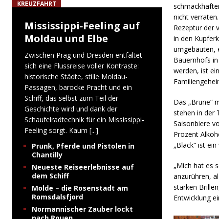
KREUZFAHRT
schmackhafte
nicht verraten
Mississippi-Feeling auf
Rezeptur der v
Moldau und Elbe
in den Kupfer
umgebauten, 
Zwischen Prag und Dresden entfaltet
Bauernhofs in
sich eine Flussreise voller Kontraste:
werden, ist ei
historische Städte, stille Moldau-
Familiengehei
Passagen, barocke Pracht und ein
Schiff, das selbst zum Teil der
Das „Brune“ m
Geschichte wird und dank der
stehen in der 
Schaufelradtechnik für ein Mississippi-
Saisonbiere v
Feeling sorgt. Kaum
[...]
Prozent Alkoh
„Black“ ist ei
Prunk, Pferde und Pistolen in
Chantilly
„Mich hat es 
Neueste Reiseerlebnisse auf
dem Schiff
anzurühren, a
starken Brille
Molde – die Rosenstadt am
Romsdalsfjord
Entwicklung e
Normannischer Zauber lockt
nach Rouen