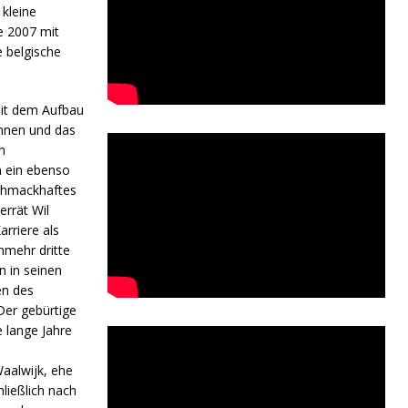
 kleine
e 2007 mit
e belgische
it dem Aufbau
nnen und das
h
m ein ebenso
schmackhaftes
errät Wil
rriere als
nmehr dritte
n in seinen
en des
 Der gebürtige
e lange Jahre
aalwijk, ehe
ließlich nach