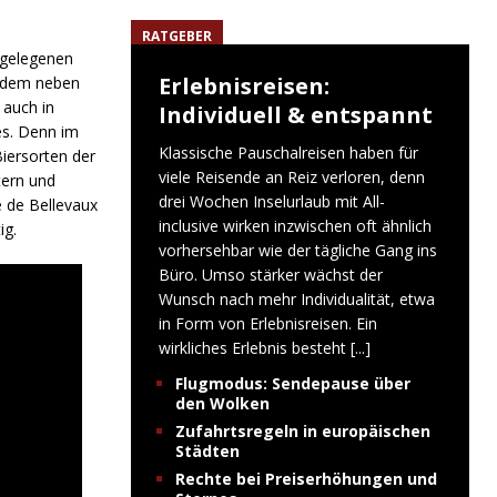
RATGEBER
 gelegenen
Erlebnisreisen:
i dem neben
 auch in
Individuell & entspannt
es. Denn im
Klassische Pauschalreisen haben für
iersorten der
viele Reisende an Reiz verloren, denn
tern und
drei Wochen Inselurlaub mit All-
e de Bellevaux
inclusive wirken inzwischen oft ähnlich
ig.
vorhersehbar wie der tägliche Gang ins
Büro. Umso stärker wächst der
Wunsch nach mehr Individualität, etwa
in Form von Erlebnisreisen. Ein
wirkliches Erlebnis besteht
[...]
Flugmodus: Sendepause über
den Wolken
Zufahrtsregeln in europäischen
Städten
Rechte bei Preiserhöhungen und