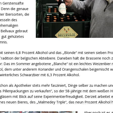
n Gerstensäfte
. Denn die genaue
ier Biersorten, die
kesseln des
ehemaligen
 Bellvaux gebraut
n gut gehütetes
mnis.
it seinen 6,8 Prozent Alkohol und das „Blonde“ mit seinen sieben Pr
Tradition der belgischen Abteibiere. Daneben hält die Brasserie noch 
or: Das im Sommer angebotene „Blanche“ ist ein leichtes Weizenbier m
ol, dem unter anderem Koriander und Orangenschalen beigemischt w
n winterliches Schwarzbier mit 6,3 Prozent Alkohol.
schon als Apotheker stets mehr fasziniert, Dinge selber zu machen un
ls Pillenpackungen zu verkaufen“, so der 58-jährige mit dem weißen 
ngläsern mit Blick auf seine Experimentierfreudigkeit. Derzeit arbeitet 
ines neuen Bieres, des „Malmedey Triple“, das neun Prozent Alkohol 
„Aber noch ist es 