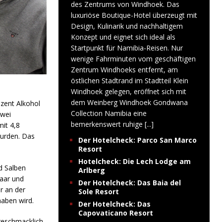
des Zentrums von Windhoek. Das
luxuriöse Boutique-Hotel überzeugt mit
Design, Kulinarik und nachhaltigem
Konzept und eignet sich ideal als
Startpunkt für Namibia-Reisen. Nur
wenige Fahrminuten vom geschäftigen
Zentrum Windhoeks entfernt, am
östlichen Stadtrand im Stadtteil Klein
Windhoek gelegen, eröffnet sich mit
dem Weinberg Windhoek Gondwana
ozent Alkohol
Collection Namibia eine
zwei
bemerkenswert ruhige
[...]
it 4,8
urden. Das
Der Hotelcheck: Parco San Marco
Resort
Hotelcheck: Die Lech Lodge am
d Salben
Arlberg
Haar und
Der Hotelcheck: Das Baia del
er an der
Sole Resort
haben wird.
Der Hotelcheck: Das
Capovaticano Resort
geschmacklich