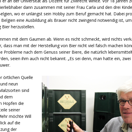
 er an der Universität als Dozent für Zivilrecht wirkte. Vor 18 Jahren 
ierliebhaber dann zusammen mit seiner Frau Carla und den drei Kinde
elgien, wo er unlängst sein Hobby zum Beruf gemacht hat. Dabei profi
 Belgien eine Ausbildung als Brauer nicht zwingend notwendig ist, um
Bier herzustellen.
immen mit dem Gaumen ab. Wenn es nicht schmeckt, wird nichts verkau
, dass man mit der Herstellung von Bier nicht viel falsch machen kön
he Probleme nach dem Genuss seiner Biere, die natürlich lebensmittel
en, seien ihm auch nicht bekannt. „Es sei denn, man hatte ein, zwei G
huwer.
 örtlichen Quelle
 und neun
Malzsorten sind
nd dem
en Hopfen die
eile seiner
ehr möchte Will
ick auf die
zung der