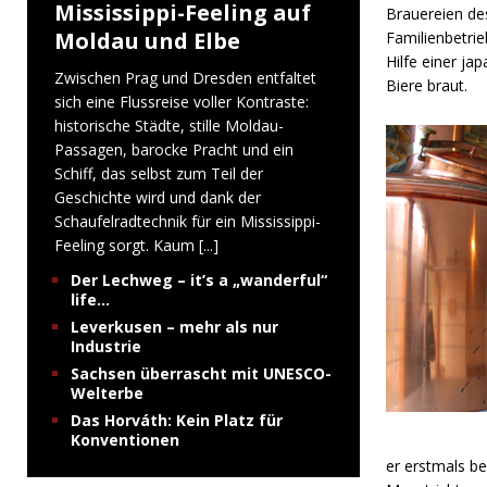
Mississippi-Feeling auf
Brauereien des
Moldau und Elbe
Familienbetri
Hilfe einer jap
Zwischen Prag und Dresden entfaltet
Biere braut.
sich eine Flussreise voller Kontraste:
historische Städte, stille Moldau-
Passagen, barocke Pracht und ein
Schiff, das selbst zum Teil der
Geschichte wird und dank der
Schaufelradtechnik für ein Mississippi-
Feeling sorgt. Kaum
[...]
Der Lechweg – it’s a „wanderful“
life…
Leverkusen – mehr als nur
Industrie
Sachsen überrascht mit UNESCO-
Welterbe
Das Horváth: Kein Platz für
Konventionen
er erstmals be