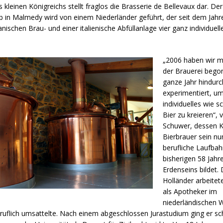
 kleinen Königreichs stellt fraglos die Brasserie de Bellevaux dar. Der
eb in Malmedy wird von einem Niederländer geführt, der seit dem Jahr
anischen Brau- und einer italienische Abfüllanlage vier ganz individuell
„2006 haben wir m
der Brauerei bego
ganze Jahr hindurc
experimentiert, u
individuelles wie 
Bier zu kreieren“, v
Schuwer, dessen Ka
Bierbrauer sein nu
berufliche Laufbah
bisherigen 58 Jahr
Erdenseins bildet.
Holländer arbeitet
als Apotheker im
niederländischen W
ruflich umsattelte. Nach einem abgeschlossen Jurastudium ging er sch