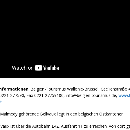
Informationen
: Belgien-Tourismus Wallonie-Brüssel, Cäcilienstraße 
 0221-277590, Fax 0221-27759100, info@belgien-tourismus.de,
www.b
t
Malmedy gehörende Bellvaux liegt in den belgischen Ostkantonen.
evaux ist über die Autobahn E42, Ausfahrt 11 zu erreichen. Von dort g