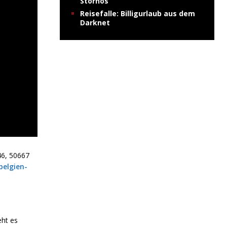
Stornos
Reisefalle: Billigurlaub aus dem
Darknet
46, 50667
elgien-
eht es