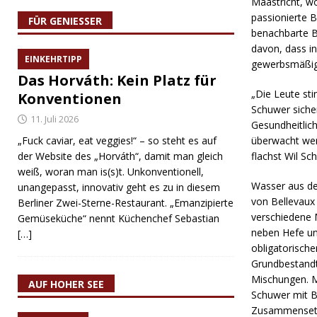
Maastricht, wo
passionierte B
FÜR GENIESSER
benachbarte B
davon, dass in
EINKEHRTIPP
gewerbsmäßig 
Das Horváth: Kein Platz für
„Die Leute st
Konventionen
Schuwer sicher
11. Juli 2026
Gesundheitlic
„Fuck caviar, eat veggies!“ – so steht es auf
überwacht werd
der Website des „Horváth“, damit man gleich
flachst Wil Sc
weiß, woran man is(s)t. Unkonventionell,
Wasser aus der
unangepasst, innovativ geht es zu in diesem
von Bellevaux
Berliner Zwei-Sterne-Restaurant. „Emanzipierte
verschiedene 
Gemüseküche“ nennt Küchenchef Sebastian
neben Hefe u
[…]
obligatorisch
Grundbestandt
Mischungen. M
AUF HOHER SEE
Schuwer mit Bl
Zusammenset