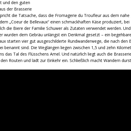
ät und den guten
aus der Brasserie
spricht die Tatsache, dass die Fromagerie du Troufleur aus dem nahe
 dem „Coeur de Bellevaux“ einen schmackhaften Käse produziert, be
lch die Biere der Familie Schuwer als Zutaten verwendet werden. Und
r wurden dem Gebräu unlängst ein Denkmal gesetzt – ein begehbar
vaux starten vier gut ausgeschilderte Rundwanderwege, die nach den B
rei benannt sind. Die Weglängen liegen zwischen 1,5 und zehn Kilome
s das Tal des Flüsschens Amel. Und natürlich liegt auch die Brasseri
n den Routen und lädt zur Einkehr ein. Schließlich macht Wandern durst