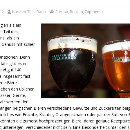
012
Karsten-Thilo Raab
Europa
,
Belgien
,
Topthema
lgien als ein
r Teil des
ns, als ein
 Genuss mit schier
riationen. Denn
fähr gibt es in
and gut 140
e insgesamt fast
ene Biere
Neben den üblichen
asser, Gerste,
alz werden den
ärigen belgischen Bieren verschiedene Gewürze und Zuckerarten beig
liches wie Früchte, Kräuter, Orangenschalen oder gar der Saft von 
könnten die zumeist hochprozentigen Biere, deren genaue Rezepture
unterliegen, verschiedener nicht sein. Eine Besonderheit unter den z