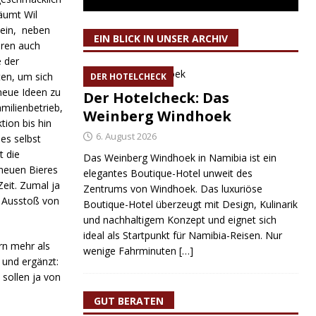
räumt Wil
 ein, neben
EIN BLICK IN UNSER ARCHIV
eren auch
 der
ten, um sich
DER HOTELCHECK
neue Ideen zu
Der Hotelcheck: Das
amilienbetrieb,
Weinberg Windhoek
tion bis hin
6. August 2026
les selbst
t die
Das Weinberg Windhoek in Namibia ist ein
 neuen Bieres
elegantes Boutique-Hotel unweit des
eit. Zumal ja
Zentrums von Windhoek. Das luxuriöse
 Ausstoß von
Boutique-Hotel überzeugt mit Design, Kulinarik
und nachhaltigem Konzept und eignet sich
ideal als Startpunkt für Namibia-Reisen. Nur
rn mehr als
wenige Fahrminuten
[…]
 und ergänzt:
 sollen ja von
GUT BERATEN