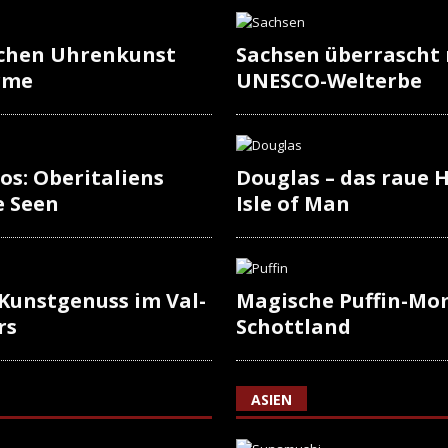
schen Uhrenkunst
Sachsen überrascht
rme
UNESCO-Welterbe
os: Oberitaliens
Douglas – das raue H
e Seen
Isle of Man
 Kunstgenuss im Val-
Magische Puffin-Mo
rs
Schottland
ASIEN