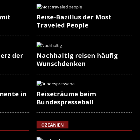
 mit
Reise-Bazillus der Most
Traveled People
erz der
Nachhaltig reisen häufig
Wunschdenken
mente in
Reiseträume beim
Bundespresseball
OZEANIEN