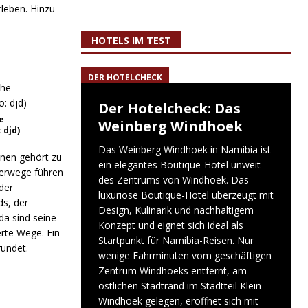
leben. Hinzu
HOTELS IM TEST
DER HOTELCHECK
Der Hotelcheck: Das
e
Weinberg Windhoek
 djd)
Das Weinberg Windhoek in Namibia ist
nen gehört zu
ein elegantes Boutique-Hotel unweit
erwege führen
des Zentrums von Windhoek. Das
der
luxuriöse Boutique-Hotel überzeugt mit
s, der
Design, Kulinarik und nachhaltigem
a sind seine
Konzept und eignet sich ideal als
rte Wege. Ein
Startpunkt für Namibia-Reisen. Nur
rundet.
wenige Fahrminuten vom geschäftigen
Zentrum Windhoeks entfernt, am
östlichen Stadtrand im Stadtteil Klein
Windhoek gelegen, eröffnet sich mit