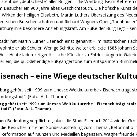
 steht die „deutscheste“ aller Burgen – die Wartburg. Beim Betreten
m Besucher ein 900 Jahre altes Geschichtsbuch. Die höfische Kunst des
 Wirken der heiligen Elisabeth, Martin Luthers Übersetzung des Neu
deutschen Burschenschaften und Richard Wagners Oper „Tannhäuser“:
artburg ihre besondere Anziehungskraft. Am Fuße der Burg liegt Eisen
tadt“ hat Martin Luther Eisenach einst genannt – im historischen Fa
wohnte er als Schüler. Wenige Schritte weiter erblickte 1685 Johann 
 Welt. Heute laden zeitgenössische Künstler zu Entdeckungen in Gale
ter ein, die quicklebendige Fußgängerzone zum entspannten Bummel
Eisenach – eine Wiege deutscher Kult
rg gehört seit 1999 zum Unesco-Weltkulturerbe – Eisenach trägt stol
adt“. (Foto: A.-L. Thamm)
chen Bedeutung verpflichtet, plant die Stadt Eisenach 2014 wieder Gro
 die Besucher mit einer Sonderausstellung zum Thema „Reformatio 
e Reformation auf Münzen und Medaillen begeistern. Wagnerfreunde