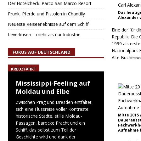
Der Hotelcheck: Parco San Marco Resort
Das heutig
Prunk, Pferde und Pistolen in Chantilly
Alexander 
Neueste Reiseerlebnisse auf dem Schiff
Eine der für 
Leverkusen – mehr als nur Industrie
Republik. Die 
1999 als erst
Nationalpark 
FOKUS AUF DEUTSCHLAND
Alte Buchenwäl
KREUZFAHRT
Mississippi-Feeling auf
Moldau und Elbe
Zwischen Prag und Dresden entfaltet
sich eine Flussreise voller Kontraste:
Mitte 2015
historische Städte, stille Moldau-
Dauerausst
Passagen, barocke Pracht und ein
Fachwerkhau
Schiff, das selbst zum Teil der
Aufnahme f
Geschichte wird und dank der