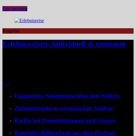
Gut beraten
Ratgeber
Erlebnisreisen: Individuell & entspannt
Klassische Pauschalreisen haben für viele Reisende an Reiz
verloren, denn drei Wochen Inselurlaub mit All-inclusive wirken
inzwischen oft ähnlich vorhersehbar wie der tägliche Gang ins
Büro. Umso stärker wächst der Wunsch nach mehr Individualität,
etwa in Form von Erlebnisreisen. Ein wirkliches Erlebnis besteht
[...]
Flugmodus: Sendepause über den Wolken
Zufahrtsregeln in europäischen Städten
Rechte bei Preiserhöhungen und Stornos
Reisefalle: Billigurlaub aus dem Darknet