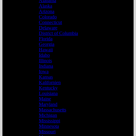
Alabama
Alaska
Arizona
Colorado
Connecticut
Delaware
District of Columbia
Florida
Georgia
Hawaii
Idaho
Illinois
Indiana
Iowa
Kansas
Kalifornien
Kentucky
Louisiana
Maine
Maryland
Massachusetts
Michigan
Mississippi
Minnesota
Missouri