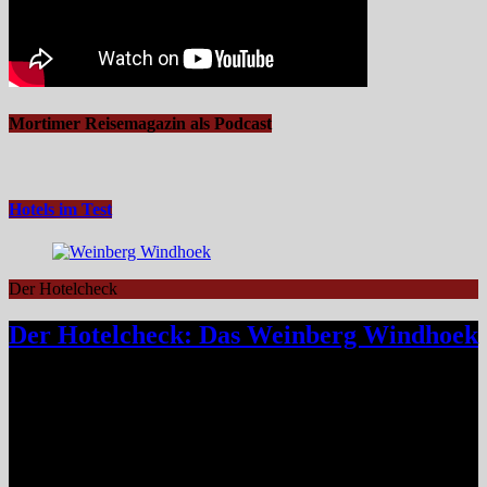
Mortimer Reisemagazin als Podcast
Hotels im Test
Der Hotelcheck
Der Hotelcheck: Das Weinberg Windhoek
Das Weinberg Windhoek in Namibia ist ein elegantes Boutique-
Hotel unweit des Zentrums von Windhoek. Das luxuriöse Boutique-
Hotel überzeugt mit Design, Kulinarik und nachhaltigem Konzept
und eignet sich ideal als Startpunkt für Namibia-Reisen. Nur wenige
Fahrminuten vom geschäftigen Zentrum Windhoeks entfernt, am
östlichen Stadtrand im Stadtteil Klein Windhoek gelegen, eröffnet