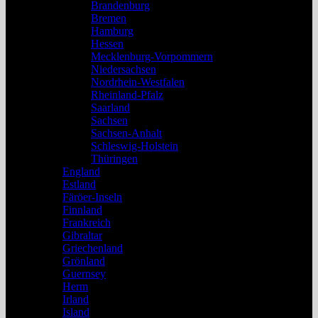
Brandenburg
Bremen
Hamburg
Hessen
Mecklenburg-Vorpommern
Niedersachsen
Nordrhein-Westfalen
Rheinland-Pfalz
Saarland
Sachsen
Sachsen-Anhalt
Schleswig-Holstein
Thüringen
England
Estland
Färöer-Inseln
Finnland
Frankreich
Gibraltar
Griechenland
Grönland
Guernsey
Herm
Irland
Island