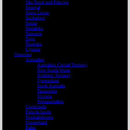
São Tomé und Príncipe
Senegal
Sierra Leone
Simbabwe
Sudan
Südafrika
Tansania
Togo
Tunesien
Uganda
Ozeanien
Australien
Australian Capital Territory
New South Wales
Northern Territory
Queensland
South Australia
Tasmanien
Victoria
Westaustralien
Cookinseln
Fidschi-Inseln
Neukaledonien
Neuseeland
Palau