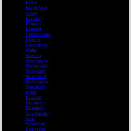
Italien
Isle of Man
Jersey
Kosovo
Kroatien
Lettland
Liechtenstein
Litauen
Luxemburg
Malta
Monaco
Montenegro
Niederlande
Norwegen
Nordirland
Nordzypern
Österreich
Polen
Portugal
Rumänien
Russland
San Marino
Sark
Schottland
Schweden