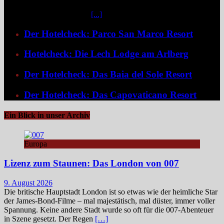
sich mit dem Weinberg Windhoek Gondwana Collection Namibia
eine bemerkenswert ruhige
[...]
Der Hotelcheck: Parco San Marco Resort
Hotelcheck: Die Lech Lodge am Arlberg
Der Hotelcheck: Das Baia del Sole Resort
Der Hotelcheck: Das Capovaticano Resort
Ein Blick in unser Archiv
Europa
Lizenz zum Staunen: Das London von 007
9. August 2026
Die britische Hauptstadt London ist so etwas wie der heimliche Star
der James‑Bond‑Filme – mal majestätisch, mal düster, immer voller
Spannung. Keine andere Stadt wurde so oft für die 007-Abenteuer
in Szene gesetzt. Der Regen
[…]