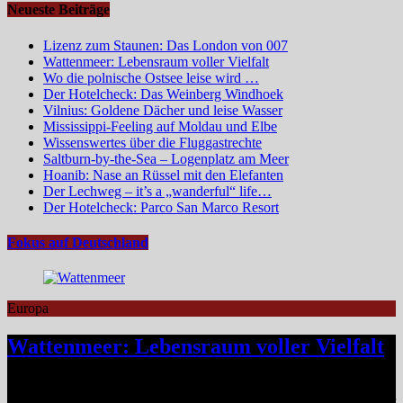
Neueste Beiträge
Lizenz zum Staunen: Das London von 007
Wattenmeer: Lebensraum voller Vielfalt
Wo die polnische Ostsee leise wird …
Der Hotelcheck: Das Weinberg Windhoek
Vilnius: Goldene Dächer und leise Wasser
Mississippi-Feeling auf Moldau und Elbe
Wissenswertes über die Fluggastrechte
Saltburn-by-the-Sea – Logenplatz am Meer
Hoanib: Nase an Rüssel mit den Elefanten
Der Lechweg – it’s a „wanderful“ life…
Der Hotelcheck: Parco San Marco Resort
Fokus auf Deutschland
Europa
Wattenmeer: Lebensraum voller Vielfalt
Das Niedersächsische Wattenmeer blickt 2026 auf vier Jahrzehnte
Nationalparkgeschichte zurück – vier Jahrzehnte, in denen sich einer