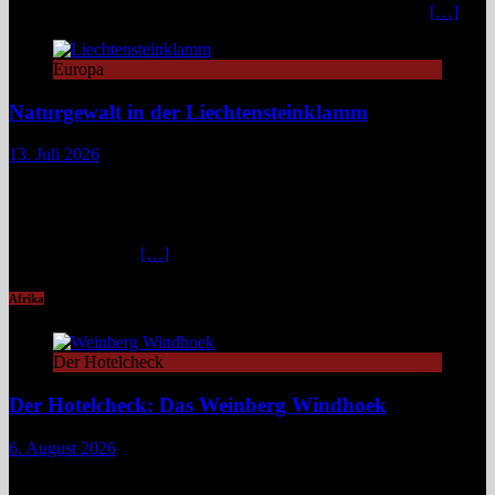
privates Bergrefugium. In einer Zeit, in der viele Häuser mit
[…]
Europa
Naturgewalt in der Liechtensteinklamm
13. Juli 2026
Die Liechtensteinklamm im Salzburger Land erweist sich als ein
spektakuläres Naturwunder mit imposanten Felswänden, modernen
Stegen und faszinierenden Lichtspielen. Ideal für Wandernde und
Naturfans. Wer glaubt, in den österreichischen Alpen ließe sich
immer und überall
[…]
Afrika
Der Hotelcheck
Der Hotelcheck: Das Weinberg Windhoek
6. August 2026
Das Weinberg Windhoek in Namibia ist ein elegantes Boutique-
Hotel unweit des Zentrums von Windhoek. Das luxuriöse Boutique-