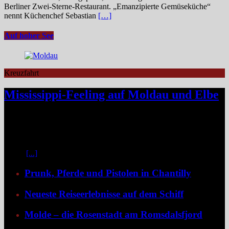
Berliner Zwei-Sterne-Restaurant. „Emanzipierte Gemüseküche“
nennt Küchenchef Sebastian
[…]
Auf hoher See
Kreuzfahrt
Mississippi-Feeling auf Moldau und Elbe
Zwischen Prag und Dresden entfaltet sich eine Flussreise voller
Kontraste: historische Städte, stille Moldau-Passagen, barocke
Pracht und ein Schiff, das selbst zum Teil der Geschichte wird und
dank der Schaufelradtechnik für ein Mississippi-Feeling sorgt.
Kaum
[...]
Prunk, Pferde und Pistolen in Chantilly
Neueste Reiseerlebnisse auf dem Schiff
Molde – die Rosenstadt am Romsdalsfjord