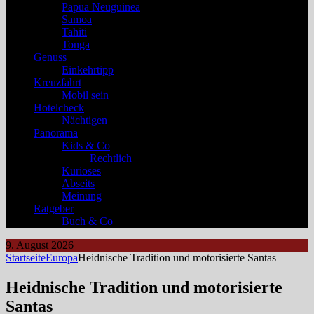
Papua Neuguinea
Samoa
Tahiti
Tonga
Genuss
Einkehrtipp
Kreuzfahrt
Mobil sein
Hotelcheck
Nächtigen
Panorama
Kids & Co
Rechtlich
Kurioses
Abseits
Meinung
Ratgeber
Buch & Co
9. August 2026
Startseite
Europa
Heidnische Tradition und motorisierte Santas
Heidnische Tradition und motorisierte
Santas