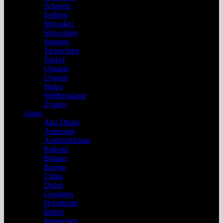
Schweiz
Serbien
Slowakei
Slowenien
Spanien
Tschechien
Türkei
Ukraine
Ungarn
Wales
Weißrussland
Zypern
Asien
Abu Dhabi
Armenien
Aserbaidschan
Bahrain
Bhutan
Burma
China
Dubai
Georgien
Hongkong
Indien
Indonesien