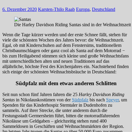
6. Dezember 2020
Karsten-Thilo Raab
Europa
,
Deutschland
Die Harley Davidson Riding Santas sind in der Weihnachtszei
Wenn die Tage kürzer werden und der erste Schnee fällt, stehen für
viele die schönsten Wochen des Jahres bevor: die Weihnachtszeit.
Egal, ob mit Kinderschuhen auf dem Fenstersims, traditionellem
Christbaumschlagen oder ganz cool als Santa auf dem Motorrad −
bis zum Heiligabend stimmen sich kleine und große Weihnachtsfans
mit unterschiedlichen alten und neuen Traditionen auf das
alljährliche, höchste Fest des Kirchenjahres ein. Nachstehend finden
sich einige der schönsten Weihnachtsbräuche in Deutschland:
Südpfalz mit dem etwas anderen Schlitten
Seit nun schon fünf Jahren fahren die 25
Harley Davidson Riding
Santas
in Nikolauskostümen von der
Südpfalz
bis nach
Speyer
, um
Spenden für das Kinderhospiz Sterntaler in Dudenhofen zu
sammeln. Auf ihrer Strecke, die unter anderem durch die
Festungsstadt Germersheim führt, bitten die motorradfahrenden
Nikoläuse um Geldgaben – gleichzeitig stehen rund 400
Sammeldosen in Geschäften und Weihnachtsmärkten der Region.
Im letzten Jahr trugen die Santas so über 50.000 Euro zusammen.