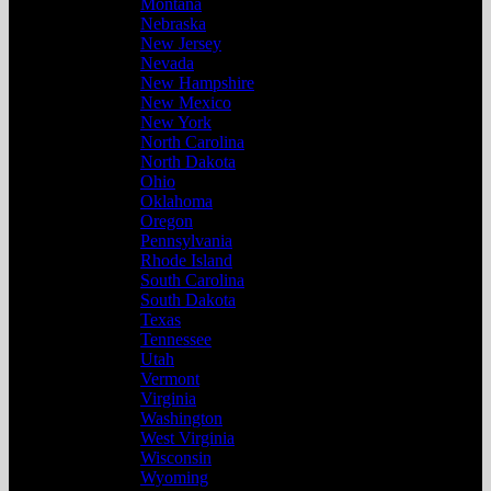
Montana
Nebraska
New Jersey
Nevada
New Hampshire
New Mexico
New York
North Carolina
North Dakota
Ohio
Oklahoma
Oregon
Pennsylvania
Rhode Island
South Carolina
South Dakota
Texas
Tennessee
Utah
Vermont
Virginia
Washington
West Virginia
Wisconsin
Wyoming