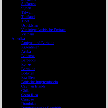
Südkorea
Syrien
Taiwan
Thailand
Tibet
Usbekistan
Vereinigte Arabische Emirate
Vietnam
Amerika
Antigua und Barbuda
Argentinien
Aruba
Bahamas
Barbados
Belize
Bermuda
Bolivien
Brasilien
Britische Jungferninseln
Cayman Islands
Chile
Costa Rica
Curacao
Dominica
Dominikanische Republik