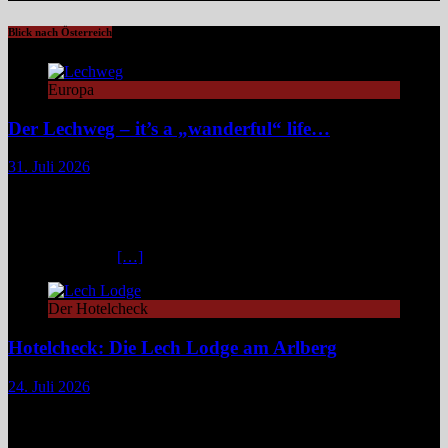
Blick nach Österreich
Europa
Der Lechweg – it’s a „wanderful“ life…
31. Juli 2026
Zwischen türkisblauem Bergsee und Königsschlössern erzählt der
Lechweg eine Geschichte von ungezähmter Natur, alpiner Kultur
und moderatem Weitwandern durch zwei Länder und drei
Regionen. Still und beinahe entrückt liegt der Formarinsee in den
Lechtaler Alpen.
[…]
Der Hotelcheck
Hotelcheck: Die Lech Lodge am Arlberg
24. Juli 2026
Die Lech Lodge am Arlberg in Österreich verbindet alpine
Zurückhaltung mit diskretem Luxus. Eleganz, großer Komfort und
ein individueller Service verwandeln den Aufenthalt in ein stilvolles,