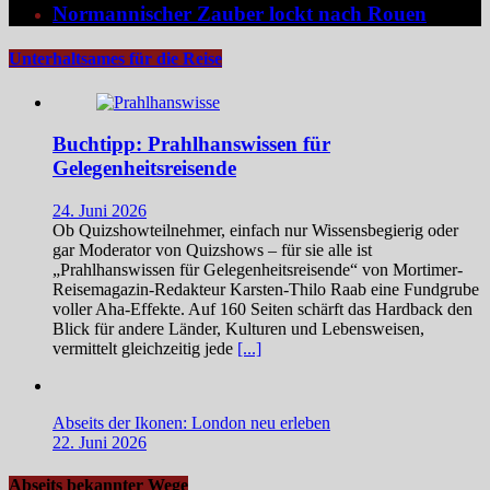
Normannischer Zauber lockt nach Rouen
Unterhaltsames für die Reise
Buchtipp: Prahlhanswissen für
Gelegenheitsreisende
24. Juni 2026
Ob Quizshowteilnehmer, einfach nur Wissensbegierig oder
gar Moderator von Quizshows – für sie alle ist
„Prahlhanswissen für Gelegenheitsreisende“ von Mortimer-
Reisemagazin-Redakteur Karsten-Thilo Raab eine Fundgrube
voller Aha-Effekte. Auf 160 Seiten schärft das Hardback den
Blick für andere Länder, Kulturen und Lebensweisen,
vermittelt gleichzeitig jede
[...]
Abseits der Ikonen: London neu erleben
22. Juni 2026
Abseits bekannter Wege