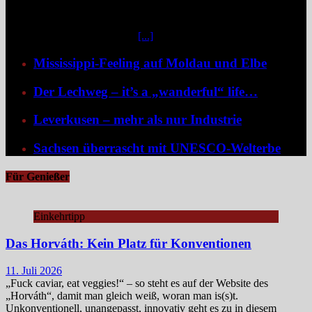
der wertvollsten Naturlebensräume Europas sichtbar entfaltet hat.
Mittendrin liegen die sieben Ostfriesischen Inseln, umgeben von
weiteren unbewohnten Inseln
[...]
Mississippi-Feeling auf Moldau und Elbe
Der Lechweg – it’s a „wanderful“ life…
Leverkusen – mehr als nur Industrie
Sachsen überrascht mit UNESCO-Welterbe
Für Genießer
Einkehrtipp
Das Horváth: Kein Platz für Konventionen
11. Juli 2026
„Fuck caviar, eat veggies!“ – so steht es auf der Website des
„Horváth“, damit man gleich weiß, woran man is(s)t.
Unkonventionell, unangepasst, innovativ geht es zu in diesem