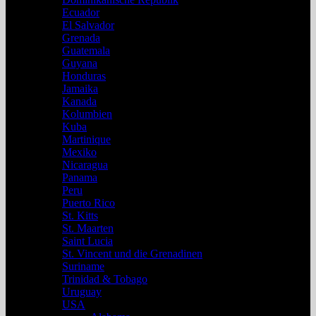
Ecuador
El Salvador
Grenada
Guatemala
Guyana
Honduras
Jamaika
Kanada
Kolumbien
Kuba
Martinique
Mexiko
Nicaragua
Panama
Peru
Puerto Rico
St. Kitts
St. Maarten
Saint Lucia
St. Vincent und die Grenadinen
Suriname
Trinidad & Tobago
Uruguay
USA