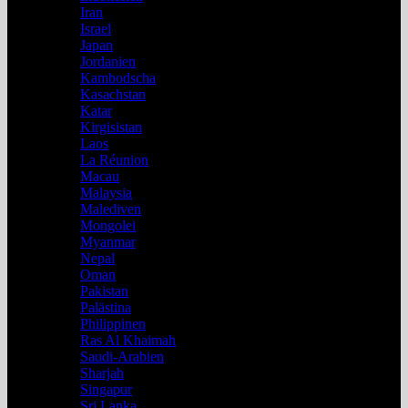
Iran
Israel
Japan
Jordanien
Kambodscha
Kasachstan
Katar
Kirgisistan
Laos
La Réunion
Macau
Malaysia
Malediven
Mongolei
Myanmar
Nepal
Oman
Pakistan
Palästina
Philippinen
Ras Al Khaimah
Saudi-Arabien
Sharjah
Singapur
Sri Lanka