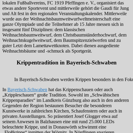
lokalen Fußballvereins, FC 1919 Pfeffingen e. V., organisiert das
etwas andere Sportevent und mittlerweile gehört die Gaudi für Jung
und Alt fest in den regionalen Veranstaltungskalender. Mittlerweile
wurde aus der Weihnachtsbaumweitwurfweltmeisterschaft eine
ganze Olympiade und die Teilnehmer ab 15 Jahre messen sich in
insgesamt fünf Disziplinen: dem klassischen
Weihnachtsbaumweitwurf, dem Christbaumständerhochwurf, dem
Weihnachtskugelweitwurf, dem Baumspitzenzielwerfen und zu
guter Letzt dem Lamettawettknoten. Dabei dienen ausgediente
Weihnachtsbäume und -schmuck als Sportgerät.
Krippentradition in Bayerisch-Schwaben
In Bayerisch-Schwaben werden Krippen besonders in den Foku
In
Bayerisch-Schwaben
hat das Krippenschauen oder auch
„Krippleschauen“ große Tradition. Sowohl im „Schwäbischen
Krippenparadies“ im Landkreis Günzburg also auch in den anderen
Gegenden der Region bestaunen Besucher die besonderen
Kunstwerke in zahlreichen Kirchen, Schaufenstern oder auch in
privaten Ausstellungen. So präsentiert Josef Glogger etwa auf
seinem Anwesen in Balzhausen eine mit rund 25.000 LEDs
beleuchtete Krippe, und in Donauwörth schwimmt eine
„Floßkrippe“ inmitten der Wörnitz. In Nördlingen spazieren