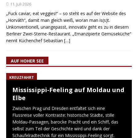
11. Juli 2026
„Fuck caviar, eat veggies!“ – so steht es auf der Website des
„Horváth“, damit man gleich weiß, woran man is(s)t.
Unkonventionell, unangepasst, innovativ geht es zu in diesem
Berliner Zwei-Sterne-Restaurant. „Emanzipierte Gemüseküche“
nennt Küchenchef Sebastian
[…]
AUF HOHER SEE
KREUZFAHRT
Mississippi-Feeling auf Moldau und
Elbe
Zwischen Prag und Dresden entfaltet sich eine
Flussreise voller Kontraste: historische Städte, stille
Moldau-Passagen, barocke Pracht und ein Schiff, das
selbst zum Teil der Geschichte wird und dank der
Schaufelradtechnik für ein Mississippi-Feeling sorgt.