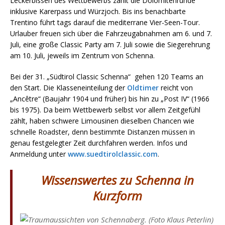
Leckerbissen des Wettbewerbs zählt die Dolomitenrunde
inklusive Karerpass und Würzjoch. Bis ins benachbarte
Trentino führt tags darauf die mediterrane Vier-Seen-Tour.
Urlauber freuen sich über die Fahrzeugabnahmen am 6. und 7.
Juli, eine große Classic Party am 7. Juli sowie die Siegerehrung
am 10. Juli, jeweils im Zentrum von Schenna.
Bei der 31. „Südtirol Classic Schenna“ gehen 120 Teams an
den Start. Die Klasseneinteilung der
Oldtimer
reicht von
„Ancêtre“ (Baujahr 1904 und früher) bis hin zu „Post IV“ (1966
bis 1975). Da beim Wettbewerb selbst vor allem Zeitgefühl
zählt, haben schwere Limousinen dieselben Chancen wie
schnelle Roadster, denn bestimmte Distanzen müssen in
genau festgelegter Zeit durchfahren werden. Infos und
Anmeldung unter
www.suedtirolclassic.com
.
Wissenswertes zu Schenna in
Kurzform