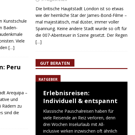
Die britische Hauptstadt London ist so etwas
wie der heimliche Star der James‑Bond‑Filme –
n Kunstschule
mal majestätisch, mal düster, immer voller
in Baden-
Spannung. Keine andere Stadt wurde so oft für
Baudenkmale
die 007-Abenteuer in Szene gesetzt. Der Regen
nisten. Viele
[…]
üden
[…]
GUT BERATEN
n: Peru
RATGEBER
Erlebnisreisen:
adt Arequipa –
lative und
Individuell & entspannt
i Rädern zu
Klassische Pauschalreisen haben für
s sind die
viele Reisende an Reiz verloren, denn
drei Wochen Inselurlaub mit All-
inclusive wirken inzwischen oft ähnlich