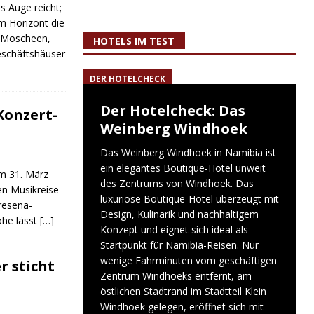
 Auge reicht;
 Horizont die
. Moscheen,
HOTELS IM TEST
eschäftshäuser
DER HOTELCHECK
Der Hotelcheck: Das
Konzert-
Weinberg Windhoek
Das Weinberg Windhoek in Namibia ist
ein elegantes Boutique-Hotel unweit
um 31. März
des Zentrums von Windhoek. Das
en Musikreise
luxuriöse Boutique-Hotel überzeugt mit
Presena-
Design, Kulinarik und nachhaltigem
öhe lässt
[…]
Konzept und eignet sich ideal als
Startpunkt für Namibia-Reisen. Nur
wenige Fahrminuten vom geschäftigen
r sticht
Zentrum Windhoeks entfernt, am
östlichen Stadtrand im Stadtteil Klein
Windhoek gelegen, eröffnet sich mit