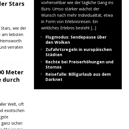
vorhersehbar wie der tägliche Gang ins
er Stars
Büro. Umso stärker wächst der
Wunsch nach mehr Individualität, etwa
in Form von Erlebnisreisen. Ein
wirkliches Erlebnis besteht
[...]
Stars, wie der
e am liebsten
Flugmodus: Sendepause über
s Hemsworth
den Wolken
 und verraten
Zufahrtsregeln in europäischen
Städten
Rechte bei Preiserhöhungen und
Stornos
00 Meter
Reisefalle: Billigurlaub aus dem
e durch
Darknet
er Welt, oft
nd exotischen
ngste
ganz sicher: