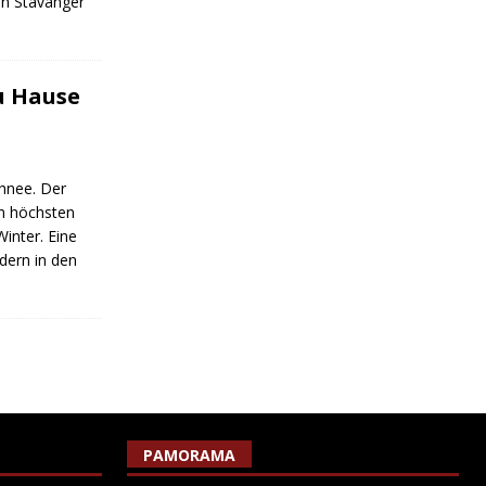
n Stavanger
u Hause
chnee. Der
en höchsten
inter. Eine
dern in den
PAMORAMA