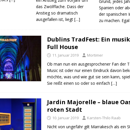
ein Anstieg zum Vorjahr um
Grund, jedes Jah
das Zwölffache. Dass der
Spanien oder abe
Anstieg so dramatisch
der spanischen I
ausgefallen ist, liegt
[…]
zu machen. Ega
Dublins TradFest: Ein musik
Full House
11. Januar 2019
Mortimer
Ob man nun ein ausgesprochener Fan der Tra
Music ist oder nur einen Eindruck davon b
möchte, was und wie gut sie sein kann, spiel
Sie reißt einen so oder so einfach
[…]
Jardin Majorelle – blaue Oa
roten Stadt
10. Januar 2019
Karsten-Thilo Raab
Nicht von ungefähr gilt Marrakesch als ein S