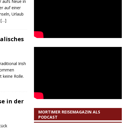
r aufs Neue in
r auf einer
nseln, Urlaub
l
[…]
alisches
ditional Irish
ekommen
t keine Rolle.
se in der
MORTIMER REISEMAGAZIN ALS
PODCAST
tück