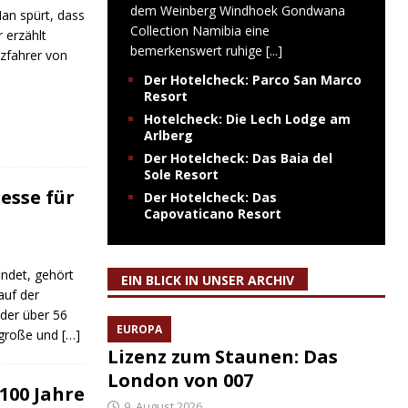
dem Weinberg Windhoek Gondwana
Man spürt, dass
Collection Namibia eine
 erzählt
bemerkenswert ruhige
[...]
zfahrer von
Der Hotelcheck: Parco San Marco
Resort
Hotelcheck: Die Lech Lodge am
Arlberg
Der Hotelcheck: Das Baia del
Sole Resort
resse für
Der Hotelcheck: Das
Capovaticano Resort
indet, gehört
EIN BLICK IN UNSER ARCHIV
auf der
 der über 56
EUROPA
e große und
[…]
Lizenz zum Staunen: Das
London von 007
100 Jahre
9. August 2026