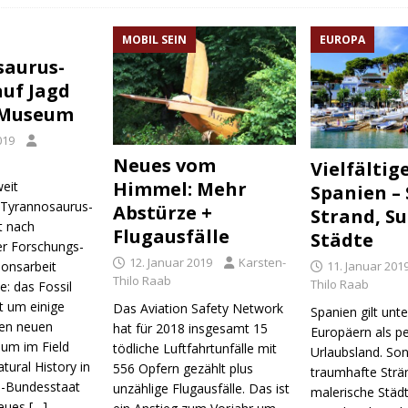
MOBIL SEIN
EUROPA
saurus-
auf Jagd
 Museum
019
Neues vom
Vielfältig
Himmel: Mehr
eit
Spanien –
 Tyrannosaurus-
Abstürze +
Strand, Su
st nach
Flugausfälle
Städte
r Forschungs-
12. Januar 2019
Karsten-
ionsarbeit
11. Januar 201
Thilo Raab
Thilo Raab
: das Fossil
t um einige
Das Aviation Safety Network
Spanien gilt unte
nen neuen
hat für 2018 insgesamt 15
Europäern als pe
aum im Field
tödliche Luftfahrtunfälle mit
Urlaubsland. Son
ural History in
556 Opfern gezählt plus
traumhafte Strä
S-Bundesstaat
unzählige Flugausfälle. Das ist
malerische Städt
 neues
[…]