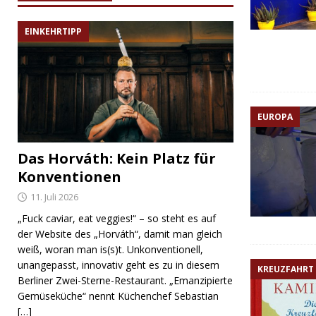
EINKEHRTIPP
EUROPA
Das Horváth: Kein Platz für
Konventionen
11. Juli 2026
„Fuck caviar, eat veggies!“ – so steht es auf
der Website des „Horváth“, damit man gleich
weiß, woran man is(s)t. Unkonventionell,
unangepasst, innovativ geht es zu in diesem
KREUZFAHRT
Berliner Zwei-Sterne-Restaurant. „Emanzipierte
Gemüseküche“ nennt Küchenchef Sebastian
[…]