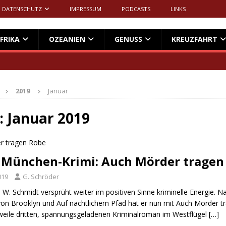
DATENSCHUTZ
IMPRESSUM
PODCASTS
LINKS
FRIKA
OZEANIEN
GENUSS
KREUZFAHRT
2019
Januar
:
Januar 2019
 München-Krimi: Auch Mörder tragen
019
G. Schröder
W. Schmidt versprüht weiter im positiven Sinne kriminelle Energie. N
von Brooklyn und Auf nächtlichem Pfad hat er nun mit Auch Mörder 
rweile dritten, spannungsgeladenen Kriminalroman im Westflügel
[…]