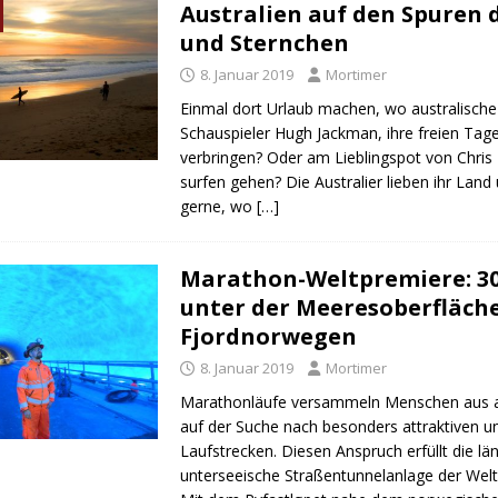
Australien auf den Spuren d
und Sternchen
8. Januar 2019
Mortimer
Einmal dort Urlaub machen, wo australische 
Schauspieler Hugh Jackman, ihre freien Tag
verbringen? Oder am Lieblingspot von Chri
surfen gehen? Die Australier lieben ihr Land
gerne, wo
[…]
Marathon-Weltpremiere: 3
unter der Meeresoberfläch
Fjordnorwegen
8. Januar 2019
Mortimer
Marathonläufe versammeln Menschen aus all
auf der Suche nach besonders attraktiven u
Laufstrecken. Diesen Anspruch erfüllt die lä
unterseeische Straßentunnelanlage der Welt 