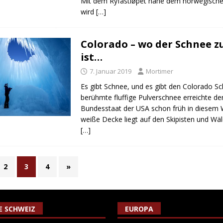
Mit dem Ryfastløpet nahe dem norwegische
wird
[…]
Colorado – wo der Schnee z
ist…
7. Januar 2019
Mortimer
Es gibt Schnee, und es gibt den Colorado S
berühmte fluffige Pulverschnee erreichte d
Bundesstaat der USA schon früh in diesem W
weiße Decke liegt auf den Skipisten und Wäl
[…]
2
3
4
»
IE SCHWEIZ
EUROPA