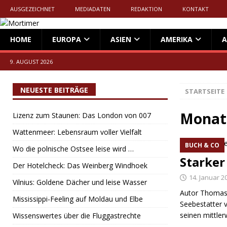
AUSGEZEICHNET
MEDIADATEN
REDAKTION
KONTAKT
HOME
EUROPA
ASIEN
AMERIKA
A
9. AUGUST 2026
NEUESTE BEITRÄGE
STARTSEITE
Monat
Lizenz zum Staunen: Das London von 007
Wattenmeer: Lebensraum voller Vielfalt
BUCH & CO
Wo die polnische Ostsee leise wird …
Starker
Der Hotelcheck: Das Weinberg Windhoek
14. Januar 2
Vilnius: Goldene Dächer und leise Wasser
Autor Thomas 
Mississippi-Feeling auf Moldau und Elbe
Seebestatter 
seinen mittle
Wissenswertes über die Fluggastrechte