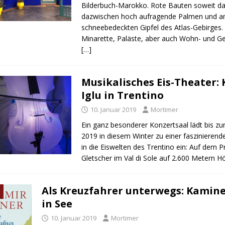
Bilderbuch-Marokko. Rote Bauten soweit das
dazwischen hoch aufragende Palmen und am
schneebedeckten Gipfel des Atlas-Gebirges
Minarette, Paläste, aber auch Wohn- und G
[…]
Musikalisches Eis-Theater: 
Iglu in Trentino
10. Januar 2019
Mortimer
Ein ganz besonderer Konzertsaal lädt bis z
2019 in diesem Winter zu einer faszinierend
in die Eiswelten des Trentino ein: Auf dem 
Gletscher im Val di Sole auf 2.600 Metern H
Als Kreuzfahrer unterwegs: Kamine
in See
10. Januar 2019
Mortimer