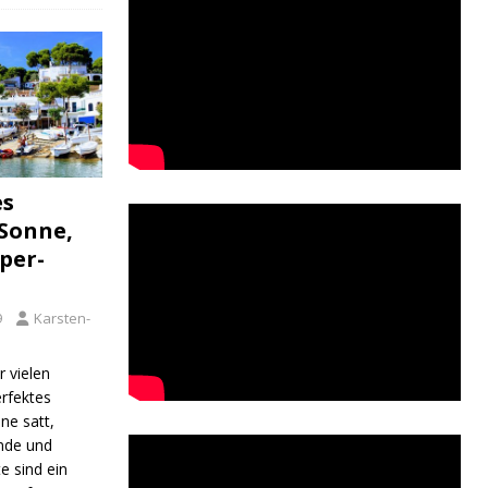
es
 Sonne,
per-
9
Karsten-
r vielen
rfektes
ne satt,
nde und
e sind ein