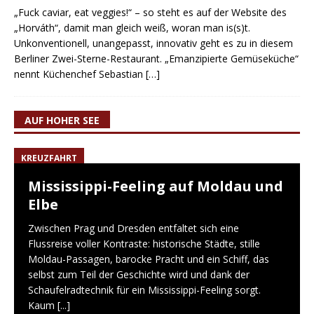
„Fuck caviar, eat veggies!“ – so steht es auf der Website des
„Horváth“, damit man gleich weiß, woran man is(s)t.
Unkonventionell, unangepasst, innovativ geht es zu in diesem
Berliner Zwei-Sterne-Restaurant. „Emanzipierte Gemüseküche“
nennt Küchenchef Sebastian
[…]
AUF HOHER SEE
KREUZFAHRT
Mississippi-Feeling auf Moldau und
Elbe
Zwischen Prag und Dresden entfaltet sich eine
Flussreise voller Kontraste: historische Städte, stille
Moldau-Passagen, barocke Pracht und ein Schiff, das
selbst zum Teil der Geschichte wird und dank der
Schaufelradtechnik für ein Mississippi-Feeling sorgt.
Kaum
[...]