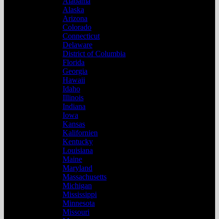
Alabama
Alaska
Arizona
Colorado
Connecticut
Delaware
District of Columbia
Florida
Georgia
Hawaii
Idaho
Illinois
Indiana
Iowa
Kansas
Kalifornien
Kentucky
Louisiana
Maine
Maryland
Massachusetts
Michigan
Mississippi
Minnesota
Missouri