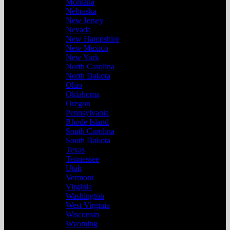
Montana
Nebraska
New Jersey
Nevada
New Hampshire
New Mexico
New York
North Carolina
North Dakota
Ohio
Oklahoma
Oregon
Pennsylvania
Rhode Island
South Carolina
South Dakota
Texas
Tennessee
Utah
Vermont
Virginia
Washington
West Virginia
Wisconsin
Wyoming