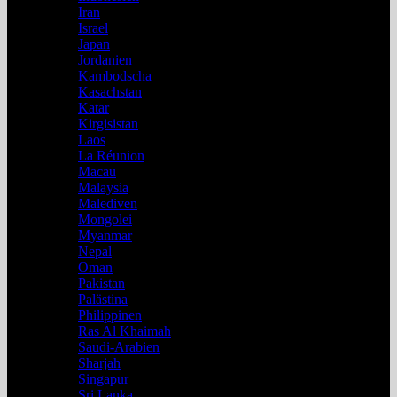
Iran
Israel
Japan
Jordanien
Kambodscha
Kasachstan
Katar
Kirgisistan
Laos
La Réunion
Macau
Malaysia
Malediven
Mongolei
Myanmar
Nepal
Oman
Pakistan
Palästina
Philippinen
Ras Al Khaimah
Saudi-Arabien
Sharjah
Singapur
Sri Lanka