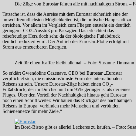
Die Züge von Eurostar fahren alle mit nachhaltigem Strom. –
Tatsache ist, dass die Anreise mit dem Eurostar sicherlich eine der
umweltfreundlichsten Möglichkeiten ist, die britische Hauptstadt zu
erreichen. Vor allem im Vergleich zum Fliegen entsteht ein deutlich
geringerer CO2-Ausstoß pro Passagier. Das erleichtert das
reisefreudige Herz doch sehr, da der ökologische Fußabdruck
deutlich reduziert wird. Der Antrieb der Eurostar-Flotte erfolgt mit
Strom aus erneuerbaren Energien.
Zeit für einen Kaffee bleibt allemal. – Foto: Susanne Timmann
So erklärt Gwendoline ​Cazenave, CEO bei Eurostar „Eurostar
verpflichtet sich, die emissionsärmste Form des internationalen
Reisens zu sein. Unsere Eurostar-Züge haben einen CO₂-
Fußabdruck, der im Durchschnitt um 95% geringer ist als der eines
Fluges. Über den Vorteil der Nachhaltigkeit hinaus geht Eurostar
noch einen Schritt weiter: Wir bauen das Rückgrat des nachhaltigen
Reisens in Europa, verbinden mehr Menschen und verbinden
Schienennetze für mehr Ziele.“
Im Bord-Bistro gibt es allerlei Leckeres zu kaufen. – Foto: S