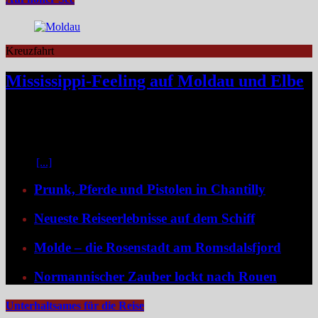
Kreuzfahrt
Mississippi-Feeling auf Moldau und Elbe
Zwischen Prag und Dresden entfaltet sich eine Flussreise voller
Kontraste: historische Städte, stille Moldau-Passagen, barocke
Pracht und ein Schiff, das selbst zum Teil der Geschichte wird und
dank der Schaufelradtechnik für ein Mississippi-Feeling sorgt.
Kaum
[...]
Prunk, Pferde und Pistolen in Chantilly
Neueste Reiseerlebnisse auf dem Schiff
Molde – die Rosenstadt am Romsdalsfjord
Normannischer Zauber lockt nach Rouen
Unterhaltsames für die Reise