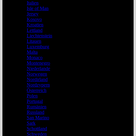
Italien
Isle of Man
Jersey
Kosovo
Kroatien
Lettland
Liechtenstein
Litauen
Luxemburg
Malta
Monaco
Montenegro
Niederlande
Norwegen
Nordirland
Nordzypern
Österreich
Polen
Portugal
Rumänien
Russland
San Marino
Sark
Schottland
Schweden