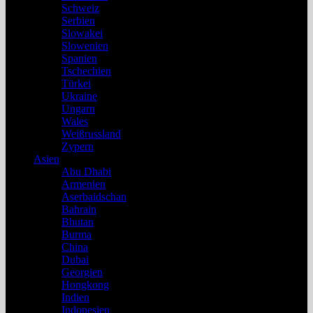
Schweiz
Serbien
Slowakei
Slowenien
Spanien
Tschechien
Türkei
Ukraine
Ungarn
Wales
Weißrussland
Zypern
Asien
Abu Dhabi
Armenien
Aserbaidschan
Bahrain
Bhutan
Burma
China
Dubai
Georgien
Hongkong
Indien
Indonesien