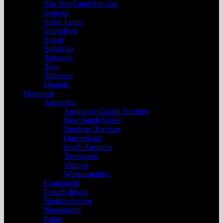
São Tomé und Príncipe
Senegal
Sierra Leone
Simbabwe
Sudan
Südafrika
Tansania
Togo
Tunesien
Uganda
Ozeanien
Australien
Australian Capital Territory
New South Wales
Northern Territory
Queensland
South Australia
Tasmanien
Victoria
Westaustralien
Cookinseln
Fidschi-Inseln
Neukaledonien
Neuseeland
Palau