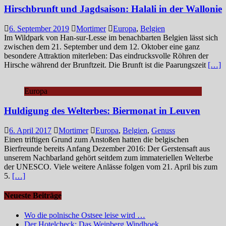
Hirschbrunft und Jagdsaison: Halali in der Wallonie
6. September 2019
Mortimer
Europa
,
Belgien
Im Wildpark von Han-sur-Lesse im benachbarten Belgien lässt sich
zwischen dem 21. September und dem 12. Oktober eine ganz
besondere Attraktion miterleben: Das eindrucksvolle Röhren der
Hirsche während der Brunftzeit. Die Brunft ist die Paarungszeit
[…]
Europa
Huldigung des Welterbes: Biermonat in Leuven
6. April 2017
Mortimer
Europa
,
Belgien
,
Genuss
Einen triftigen Grund zum Anstoßen hatten die belgischen
Bierfreunde bereits Anfang Dezember 2016: Der Gerstensaft aus
unserem Nachbarland gehört seitdem zum immateriellen Welterbe
der UNESCO. Viele weitere Anlässe folgen vom 21. April bis zum
5.
[…]
Neueste Beiträge
Wo die polnische Ostsee leise wird …
Der Hotelcheck: Das Weinberg Windhoek