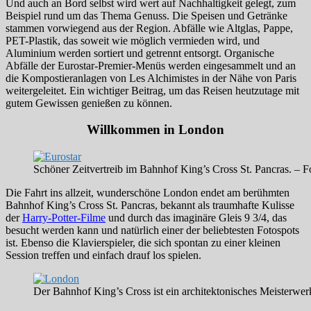
Und auch an Bord selbst wird wert auf Nachhaltigkeit gelegt, zum
Beispiel rund um das Thema Genuss. Die Speisen und Getränke
stammen vorwiegend aus der Region. Abfälle wie Altglas, Pappe,
PET-Plastik, das soweit wie möglich vermieden wird, und
Aluminium werden sortiert und getrennt entsorgt. Organische
Abfälle der Eurostar-Premier-Menüs werden eingesammelt und an
die Kompostieranlagen von Les Alchimistes in der Nähe von Paris
weitergeleitet. Ein wichtiger Beitrag, um das Reisen heutzutage mit
gutem Gewissen genießen zu können.
Willkommen in London
Schöner Zeitvertreib im Bahnhof King’s Cross St. Pancras. –
Die Fahrt ins allzeit, wunderschöne London endet am berühmten
Bahnhof King’s Cross St. Pancras, bekannt als traumhafte Kulisse
der
Harry-Potter-Filme
und durch das imaginäre Gleis 9 3/4, das
besucht werden kann und natürlich einer der beliebtesten Fotospots
ist. Ebenso die Klavierspieler, die sich spontan zu einer kleinen
Session treffen und einfach drauf los spielen.
Der Bahnhof King’s Cross ist ein architektonisches Meisterwer