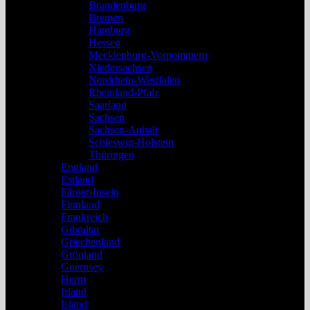
Brandenburg
Bremen
Hamburg
Hessen
Mecklenburg-Vorpommern
Niedersachsen
Nordrhein-Westfalen
Rheinland-Pfalz
Saarland
Sachsen
Sachsen-Anhalt
Schleswig-Holstein
Thüringen
England
Estland
Färöer-Inseln
Finnland
Frankreich
Gibraltar
Griechenland
Grönland
Guernsey
Herm
Irland
Island