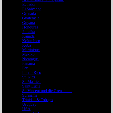
Ecuador
El Salvador
Grenada
Guatemala
Guyana
Honduras
Jamaika
Kanada
Kolumbien
Kuba
Martinique
Mexiko
Nicaragua
Panama
Peru
Puerto Rico
St. Kitts
St. Maarten
Saint Lucia
St. Vincent und die Grenadinen
Suriname
Trinidad & Tobago
Uruguay
USA