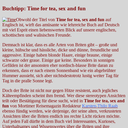
Buchtipp: Time for tea, sex and fun
Obwohl der Titel von
Time for tea, sex and fun
auf
Englisch ist, wirft das amüsante wie lehrreiche Buch auf Deutsch
mit viel Esprit einen liebenswerten Blick auf unsere englischen,
schottischen und walisischen Freunde.
Demnach ist klar, dass es alle Arten von Briten gibt – große und
kleine, hübsche und hässliche, dicke und dünne, freundliche und
aggressive. Einige haben blonde Haare, einige braune, einige
schwarze oder graue. Einige gar keine. Besonders in sonnigen
Gefilden ist der ansonsten eher nordisch-blasse Brite daran zu
erkennen, dass er nach einem Sonnenband wie ein abgebrühter
Hummer aussieht, sich aber nichtsdestotrotz lustig weiter Tag für
Tag in die pralle Sonne legt.
Doch der Brite ist nicht nur gegen Hitze resistent, auch jegliches
Kälteempfinden scheint ihm fremd. Wer diese stereotypen Ansichten
teilt oder Bestätigung für diese sucht, wird in
Time for tea, sex and
fun
von Mortimer Reisemagazin Redakteur
Karsten-Thilo Raab
ebenso fündig werden, wie derjenige, der seine alten, verkrusteten
Ansichten über die Briten endlich ins rechte Licht rücken möchte.
Auf jeden Fall dürfte in dem Buch viel Interessantes, Kurioses,
Unterhaltsames und Wissenswertes über die Briten und ihre