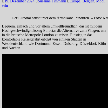
19. Dezember 2024
Susanne Timmann
Europa
,
Belgien
,
Mobil
sein
Der Eurostar saust unter dem Ärmelkanal hindurch. – Foto: Ka
Bequem, einfach und vor allem umweltfreundlich, das ist mit dem
Hochgeschwindigkeitszug Eurostar die Alternative zum Fliegen, um
in die britische Metropole London zu reisen. Einstieg in das
komfortable Reisegefährt erfolgt von einigen Städten in
Westdeutschland wie Dortmund, Essen, Duisburg, Düsseldorf, Köln
und Aachen.