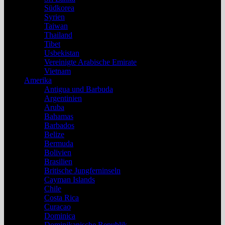
Südkorea
Syrien
Taiwan
Thailand
Tibet
Usbekistan
Vereinigte Arabische Emirate
Vietnam
Amerika
Antigua und Barbuda
Argentinien
Aruba
Bahamas
Barbados
Belize
Bermuda
Bolivien
Brasilien
Britische Jungferninseln
Cayman Islands
Chile
Costa Rica
Curacao
Dominica
Dominikanische Republik