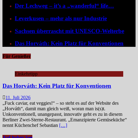
Der Lechweg – it’s a „wanderful“ life…
Leverkusen – mehr als nur Industrie
Sachsen überrascht mit UNESCO-Welterbe
Das Horváth: Kein Platz für Konventionen
Für Genießer
Einkehrtipp
Das Horváth: Kein Platz für Konventionen
11. Juli 2026
„Fuck caviar, eat veggies!“ – so steht es auf der Website des
„Horváth“, damit man gleich weiß, woran man is(s)t.
Unkonventionell, unangepasst, innovativ geht es zu in diesem
Berliner Zwei-Sterne-Restaurant. „Emanzipierte Gemüseküche“
nennt Küchenchef Sebastian
[…]
Auf hoher See