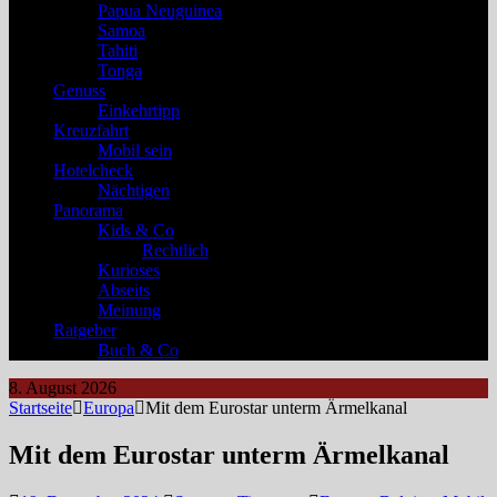
Papua Neuguinea
Samoa
Tahiti
Tonga
Genuss
Einkehrtipp
Kreuzfahrt
Mobil sein
Hotelcheck
Nächtigen
Panorama
Kids & Co
Rechtlich
Kurioses
Abseits
Meinung
Ratgeber
Buch & Co
8. August 2026
Startseite
Europa
Mit dem Eurostar unterm Ärmelkanal
Mit dem Eurostar unterm Ärmelkanal