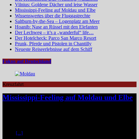
Vilnius: Goldene Dächer und leise Wasser
Mississippi-Feeling auf Moldau und Elbe
Wissenswertes über die Fluggastrechte
Saltburn-by-the-Sea – Logenplatz am Meer
Hoanib: Nase an Rüssel mit den Elefanten
Der Lechweg – it’s a „wanderful“ life…
Der Hotelcheck: Parco San Marco Resort
Prunk, Pferde und Pistolen in Chantilly
Neueste Reiseerlebnisse auf dem Schiff
Fokus auf Deutschland
Kreuzfahrt
Mississippi-Feeling auf Moldau und Elbe
Zwischen Prag und Dresden entfaltet sich eine Flussreise voller
Kontraste: historische Städte, stille Moldau-Passagen, barocke
Pracht und ein Schiff, das selbst zum Teil der Geschichte wird und
dank der Schaufelradtechnik für ein Mississippi-Feeling sorgt.
Kaum
[...]