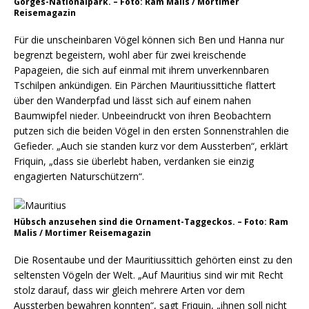
Gorges-Nationalpark. – Foto: Ram Malis / Mortimer
Reisemagazin
Für die unscheinbaren Vögel können sich Ben und Hanna nur
begrenzt begeistern, wohl aber für zwei kreischende
Papageien, die sich auf einmal mit ihrem unverkennbaren
Tschilpen ankündigen. Ein Pärchen Mauritiussittiche flattert
über den Wanderpfad und lässt sich auf einem nahen
Baumwipfel nieder. Unbeeindruckt von ihren Beobachtern
putzen sich die beiden Vögel in den ersten Sonnenstrahlen die
Gefieder. „Auch sie standen kurz vor dem Aussterben“, erklärt
Friquin, „dass sie überlebt haben, verdanken sie einzig
engagierten Naturschützern“.
Hübsch anzusehen sind die Ornament-Taggeckos. – Foto: Ram
Malis / Mortimer Reisemagazin
Die Rosentaube und der Mauritiussittich gehörten einst zu den
seltensten Vögeln der Welt. „Auf Mauritius sind wir mit Recht
stolz darauf, dass wir gleich mehrere Arten vor dem
Aussterben bewahren konnten“, sagt Friquin, „ihnen soll nicht