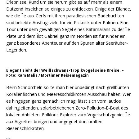
Erlebnisse. Rund um sie herum gibt es auf mehr als einem
Dutzend Inselchen so einiges zu entdecken. Einige der Eilande,
wie die Île aux Cerfs mit ihren paradiesischen Badebuchten
sind beliebte Ausflugsziele für ein Picknick unter Palmen. Eine
Tour unter dem gewaltigen Segel eines Katamarans zu der Île
Plate und dem Îlot Gabriel ganz im Norden ist für Kinder ein
ganz besonderes Abenteuer auf den Spuren alter Seeräuber-
Legenden.
Elegant zieht der Weißschwanz-Tropikvogel seine Kreise. –
Foto: Ram Malis / Mortimer Reisemagazin
Beim Schnorcheln sollte man hier unbedingt nach grellbunten
Korallenfischen und Meeresschildkröten Ausschau halten. Wer
es hingegen ganz gemächlich mag, lässt sich vom lautlos
dahingleitenden, solarbetriebenen Zero-Pollution-E-Boat des
lokalen Anbieters Folkloric Explorer zum Vogelschutzgebiet Île
aux Aigrettes bringen und begegnet dort uralten
Riesenschildkröten.