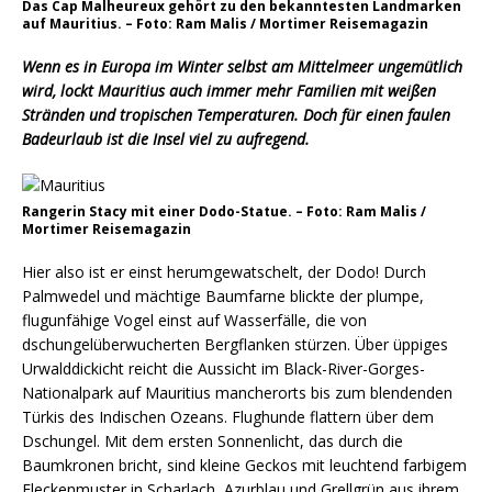
Das Cap Malheureux gehört zu den bekanntesten Landmarken
auf Mauritius. – Foto: Ram Malis / Mortimer Reisemagazin
Wenn es in Europa im Winter selbst am Mittelmeer ungemütlich
wird, lockt Mauritius auch immer mehr Familien mit weißen
Stränden und tropischen Temperaturen. Doch für einen faulen
Badeurlaub ist die Insel viel zu aufregend.
Rangerin Stacy mit einer Dodo-Statue. – Foto: Ram Malis /
Mortimer Reisemagazin
Hier also ist er einst herumgewatschelt, der Dodo! Durch
Palmwedel und mächtige Baumfarne blickte der plumpe,
flugunfähige Vogel einst auf Wasserfälle, die von
dschungelüberwucherten Bergflanken stürzen. Über üppiges
Urwalddickicht reicht die Aussicht im Black-River-Gorges-
Nationalpark auf Mauritius mancherorts bis zum blendenden
Türkis des Indischen Ozeans. Flughunde flattern über dem
Dschungel. Mit dem ersten Sonnenlicht, das durch die
Baumkronen bricht, sind kleine Geckos mit leuchtend farbigem
Fleckenmuster in Scharlach, Azurblau und Grellgrün aus ihrem