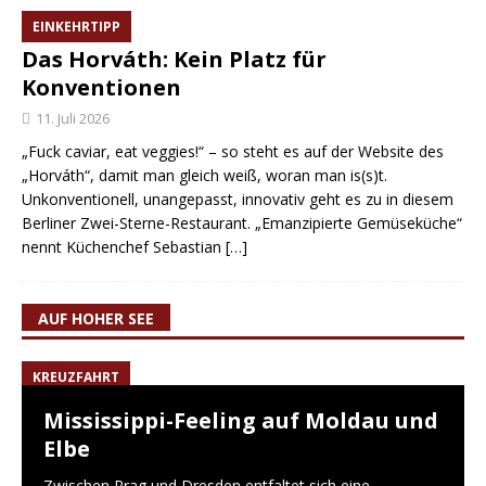
EINKEHRTIPP
Das Horváth: Kein Platz für
Konventionen
11. Juli 2026
„Fuck caviar, eat veggies!“ – so steht es auf der Website des
„Horváth“, damit man gleich weiß, woran man is(s)t.
Unkonventionell, unangepasst, innovativ geht es zu in diesem
Berliner Zwei-Sterne-Restaurant. „Emanzipierte Gemüseküche“
nennt Küchenchef Sebastian
[…]
AUF HOHER SEE
KREUZFAHRT
Mississippi-Feeling auf Moldau und
Elbe
Zwischen Prag und Dresden entfaltet sich eine