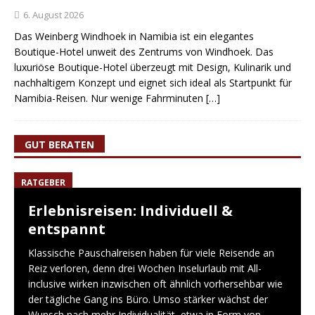
6. August 2026
Das Weinberg Windhoek in Namibia ist ein elegantes
Boutique-Hotel unweit des Zentrums von Windhoek. Das
luxuriöse Boutique-Hotel überzeugt mit Design, Kulinarik und
nachhaltigem Konzept und eignet sich ideal als Startpunkt für
Namibia-Reisen. Nur wenige Fahrminuten
[…]
GUT BERATEN
RATGEBER
Erlebnisreisen: Individuell &
entspannt
Klassische Pauschalreisen haben für viele Reisende an
Reiz verloren, denn drei Wochen Inselurlaub mit All-
inclusive wirken inzwischen oft ähnlich vorhersehbar wie
der tägliche Gang ins Büro. Umso stärker wächst der
Wunsch nach mehr Individualität, etwa in Form von