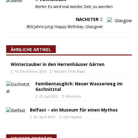
Berlin: Es wird mal wieder Zeit, zu werden
NÄCHSTER
850 Jahre jung: Happy Birthday, Glasgow!
ÄHNLICHE ARTIKEL
Winterzauber in den Herrenhäuser Gärten
10. Dezember 2016
Karsten-Thilo Raab
Familientauglich: Neuer Wasserweg im
Gschnitztal
22. Juli 2022
Mortimer
Belfast – ein Museum für einen Mythos
25. April 2023
Udo Haafke