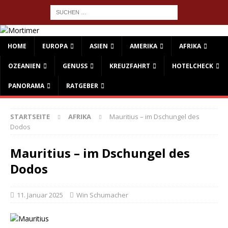
HOME
EUROPA
ASIEN
AMERIKA
AFRIKA
OZEANIEN
GENUSS
KREUZFAHRT
HOTELCHECK
PANORAMA
RATGEBER
STARTSEITE
AFRIKA
Mauritius – im Dschungel des
Dodos
Mauritius – im Dschungel des
Dodos
11. Januar 2025
Win Schumacher