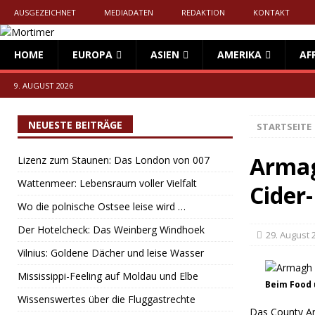
AUSGEZEICHNET
MEDIADATEN
REDAKTION
KONTAKT
HOME
EUROPA
ASIEN
AMERIKA
AF
9. AUGUST 2026
NEUESTE BEITRÄGE
STARTSEITE
Armag
Lizenz zum Staunen: Das London von 007
Wattenmeer: Lebensraum voller Vielfalt
Cider-
Wo die polnische Ostsee leise wird …
Der Hotelcheck: Das Weinberg Windhoek
29. August 
Vilnius: Goldene Dächer und leise Wasser
Mississippi-Feeling auf Moldau und Elbe
Beim Food 
Wissenswertes über die Fluggastrechte
Das County Arm