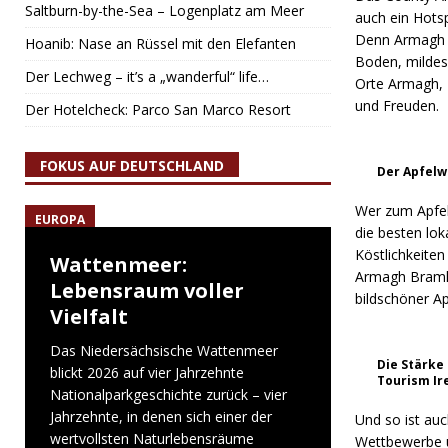
Saltburn-by-the-Sea – Logenplatz am Meer
auch ein Hots
Denn Armagh i
Hoanib: Nase an Rüssel mit den Elefanten
Boden, mildes
Der Lechweg – it’s a „wanderful“ life…
Orte Armagh, 
und Freuden.
Der Hotelcheck: Parco San Marco Resort
FOKUS AUF DEUTSCHLAND
Der Apfelw
Wer zum Apfel
EUROPA
die besten lok
Köstlichkeiten
Wattenmeer:
Armagh Bramley
Lebensraum voller
bildschöner A
Vielfalt
Das Niedersächsische Wattenmeer
Die Stärke
blickt 2026 auf vier Jahrzehnte
Tourism Ir
Nationalparkgeschichte zurück – vier
Jahrzehnte, in denen sich einer der
Und so ist auc
wertvollsten Naturlebensräume
Wettbewerbe u