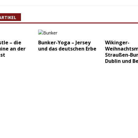
ARTIKEL
tle – die
Bunker-Yoga – Jersey
Wikinger-
ine an der
und das deutschen Erbe
Weihnachtsm
st
Straußen-Bur
Dublin und Be