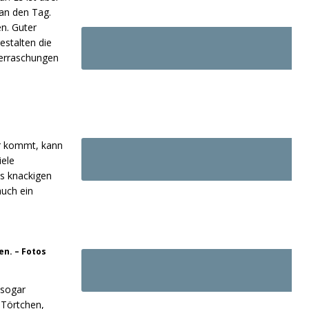
an den Tag.
n. Guter
estalten die
berraschungen
er kommt, kann
iele
es knackigen
auch ein
en. – Fotos
 sogar
 Törtchen,