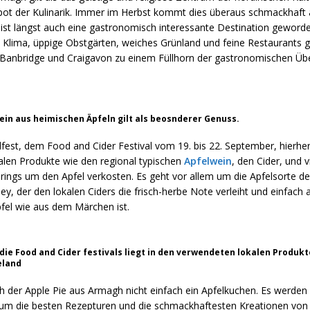
pot der Kulinarik. Immer im Herbst kommt dies überaus schmackhaft 
st längst auch eine gastronomisch interessante Destination geworde
 Klima, üppige Obstgärten, weiches Grünland und feine Restaurants g
Banbridge und Craigavon zu einem Füllhorn der gastronomischen Ü
ein aus heimischen Äpfeln gilt als beosnderer Genuss.
fest, dem Food and Cider Festival vom 19. bis 22. September, hierh
alen Produkte wie den regional typischen
Apfelwein
, den Cider, und v
 rings um den Apfel verkosten. Es geht vor allem um die Apfelsorte d
, der den lokalen Ciders die frisch-herbe Note verleiht und einfach 
pfel wie aus dem Märchen ist.
 die Food and Cider festivals liegt in den verwendeten lokalen Produkt
eland
h der Apple Pie aus Armagh nicht einfach ein Apfelkuchen. Es werden
m die besten Rezepturen und die schmackhaftesten Kreationen von