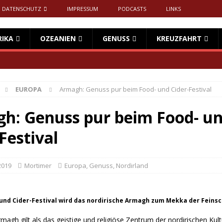
DATENSCHUTZ
IMPRESSUM
PODCASTS
LINKS
RIKA
OZEANIEN
GENUSS
KREUZFAHRT
EUROPA
Armagh: Genuss pur beim Food- und Cider-Festival
h: Genuss pur beim Food- u
Festival
2019
Mortimer
Europa
,
Genuss
,
Nordirland
und Cider-Festival wird das nordirische Armagh zum Mekka der Feins
agh gilt als das geistige und religiöse Zentrum der nordirischen Kultu