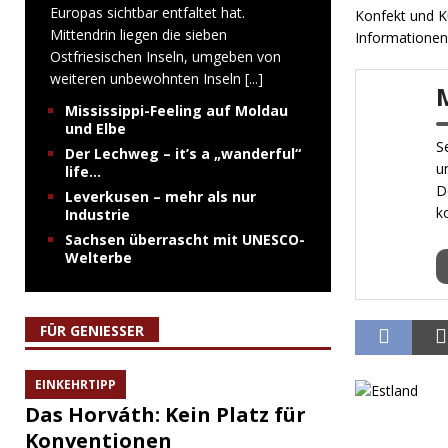
Europas sichtbar entfaltet hat.
Konfekt und Ku
Mittendrin liegen die sieben
Informationen
Ostfriesischen Inseln, umgeben von
weiteren unbewohnten Inseln
[...]
Mississippi-Feeling auf Moldau
und Elbe
S
Der Lechweg – it’s a „wanderful“
u
life…
D
Leverkusen – mehr als nur
k
Industrie
Sachsen überrascht mit UNESCO-
Welterbe
FÜR GENIESSER
EINKEHRTIPP
Das Horváth: Kein Platz für
Konventionen