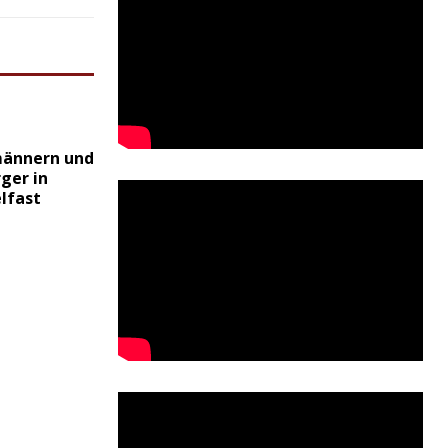
ännern und
ger in
lfast