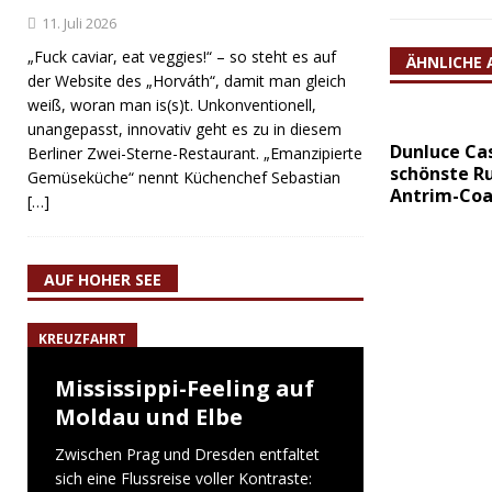
11. Juli 2026
„Fuck caviar, eat veggies!“ – so steht es auf
ÄHNLICHE 
der Website des „Horváth“, damit man gleich
weiß, woran man is(s)t. Unkonventionell,
unangepasst, innovativ geht es zu in diesem
Dunluce Cas
Berliner Zwei-Sterne-Restaurant. „Emanzipierte
schönste Ru
Gemüseküche“ nennt Küchenchef Sebastian
Antrim-Coa
[…]
AUF HOHER SEE
KREUZFAHRT
Mississippi-Feeling auf
Moldau und Elbe
Zwischen Prag und Dresden entfaltet
sich eine Flussreise voller Kontraste: