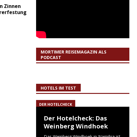
en Zinnen
rerfestung
MORTIMER REISEMAGAZIN ALS
PODCAST
HOTELS IM TEST
DER HOTELCHECK
Der Hotelcheck: Das
Weinberg Windhoek
Das Weinberg Windhoek in Namibia ist