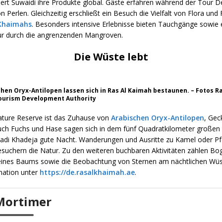
ert Suwaidi ihre Produkte global. Gäste erfahren während der Tour De
on Perlen. Gleichzeitig erschließt ein Besuch die Vielfalt von Flora und
 Khaimahs
. Besonders intensive Erlebnisse bieten Tauchgänge sowie 
r durch die angrenzenden Mangroven.
Die Wüste lebt
chen Oryx-Antilopen lassen sich in Ras Al Kaimah bestaunen. – Fotos Ra
ourism Development Authority
ature Reserve ist das Zuhause von
Arabischen Oryx-Antilopen
, Gec
uch Fuchs und Hase sagen sich in dem fünf Quadratkilometer großen
adi Khadeja gute Nacht. Wanderungen und Ausritte zu Kamel oder Pf
esuchern die Natur. Zu den weiteren buchbaren Aktivitäten zählen Bo
eines Baums sowie die Beobachtung von Sternen am nächtlichen Wü
mation unter
https://de.rasalkhaimah.ae
.
Mortimer