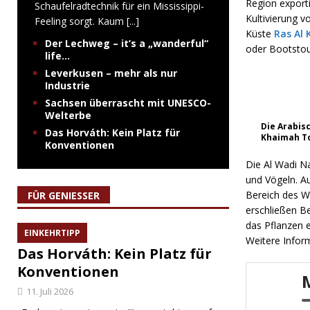
Region exporti
Schaufelradtechnik für ein Mississippi-
Kultivierung v
Feeling sorgt. Kaum
[...]
Küste
Ras Al
Der Lechweg – it’s a „wanderful“
oder Bootstou
life…
Leverkusen – mehr als nur
Industrie
Sachsen überrascht mit UNESCO-
Welterbe
Die Arabis
Das Horváth: Kein Platz für
Khaimah T
Konventionen
Die Al Wadi N
und Vögeln. A
Bereich des W
FÜR GENIESSER
erschließen B
das Pflanzen 
EINKEHRTIPP
Weitere Infor
Das Horváth: Kein Platz für
Konventionen
11. Juli 2026