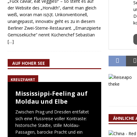
„Fuck caviar, eat veggies!“ – so steht es auf
S
der Website des „Horváth“, damit man gleich
u
weiß, woran man is(s)t. Unkonventionell,
D
unangepasst, innovativ geht es zu in diesem
k
Berliner Zwei-Sterne-Restaurant. „Emanzipierte
Gemüseküche“ nennt Küchenchef Sebastian
[…]
AUF HOHER SEE
KREUZFAHRT
Mississippi-Feeling auf
Moldau und Elbe
Zwischen Prag und Dresden entfaltet
ÄHNLICHE 
sich eine Flussreise voller Kontraste:
historische Städte, stille Moldau-
Passagen, barocke Pracht und ein