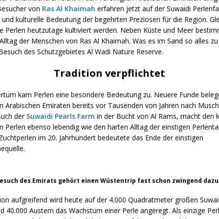
 Besucher von
Ras Al Khaimah
erfahren jetzt auf der Suwaidi Perlen
e und kulturelle Bedeutung der begehrten Preziosen für die Region. Gle
wie Perlen heutzutage kultiviert werden. Neben Küste und Meer besti
n Alltag der Menschen von Ras Al Khaimah. Was es im Sand so alles z
n Besuch des Schutzgebietes Al Wadi Nature Reserve.
Tradition verpflichtet
tertum kam Perlen eine besondere Bedeutung zu. Neuere Funde belege
en Arabischen Emiraten bereits vor Tausenden von Jahren nach Musch
such der
Suwaidi Pearls Farm
in der Bucht von Al Rams, macht den ku
n Perlen ebenso lebendig wie den harten Alltag der einstigen Perlenta
Zuchtperlen im 20. Jahrhundert bedeutete das Ende der einstigen
equelle.
esuch des Emirats gehört einen Wüstentrip fast schon zwingend dazu
ition aufgreifend wird heute auf der 4.000 Quadratmeter großen Suwai
und 40.000 Austern das Wachstum einer Perle angeregt. Als einzige Pe