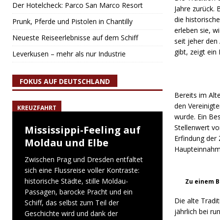
Der Hotelcheck: Parco San Marco Resort
Jahre zurück.
die historisch
Prunk, Pferde und Pistolen in Chantilly
erleben sie, 
Neueste Reiseerlebnisse auf dem Schiff
seit jeher de
gibt, zeigt ei
Leverkusen – mehr als nur Industrie
FOKUS AUF DEUTSCHLAND
Bereits im Al
den Vereinigt
KREUZFAHRT
wurde. Ein Be
Stellenwert vo
Mississippi-Feeling auf
Erfindung der 
Moldau und Elbe
Haupteinnahm
Zwischen Prag und Dresden entfaltet
sich eine Flussreise voller Kontraste:
historische Städte, stille Moldau-
Zu einem B
Passagen, barocke Pracht und ein
Die alte Trad
Schiff, das selbst zum Teil der
jährlich bei r
Geschichte wird und dank der