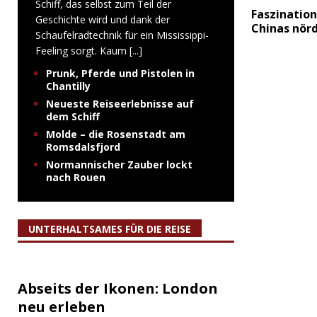
Schiff, das selbst zum Teil der
Faszination
Geschichte wird und dank der
Chinas nörd
Schaufelradtechnik für ein Mississippi-
Feeling sorgt. Kaum
[...]
Prunk, Pferde und Pistolen in
Chantilly
Neueste Reiseerlebnisse auf
dem Schiff
Molde – die Rosenstadt am
Romsdalsfjord
Normannischer Zauber lockt
nach Rouen
UNTERHALTSAMES FÜR DIE REISE
Abseits der Ikonen: London
neu erleben