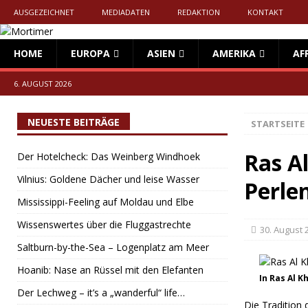
AUSGEZEICHNET
MEDIADATEN
REDAKTION
KONTAKT
HOME
EUROPA
ASIEN
AMERIKA
AF
6. AUGUST 2026
NEUESTE BEITRÄGE
STARTSEITE
Ras A
Der Hotelcheck: Das Weinberg Windhoek
Vilnius: Goldene Dächer und leise Wasser
Perle
Mississippi-Feeling auf Moldau und Elbe
Wissenswertes über die Fluggastrechte
30. August 
Saltburn-by-the-Sea – Logenplatz am Meer
Hoanib: Nase an Rüssel mit den Elefanten
In Ras Al 
Der Lechweg – it’s a „wanderful“ life…
Die Tradition 