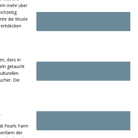
farm mehr über
ichzeitig
mmte die Wüste
u entdecken
n, dass in
eln getaucht
lturellen
ucher. Die
.
di Pearls Farm
rlenfarm der