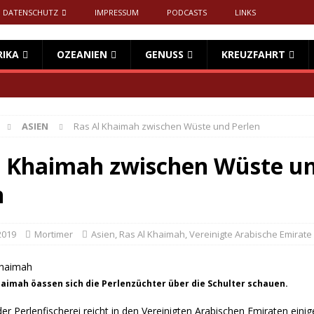
DATENSCHUTZ
IMPRESSUM
PODCASTS
LINKS
RIKA
OZEANIEN
GENUSS
KREUZFAHRT
ASIEN
Ras Al Khaimah zwischen Wüste und Perlen
l Khaimah zwischen Wüste u
n
2019
Mortimer
Asien
,
Ras Al Khaimah
,
Vereinigte Arabische Emirate
Khaimah öassen sich die Perlenzüchter über die Schulter schauen.
der Perlenfischerei reicht in den Vereinigten Arabischen Emiraten eini