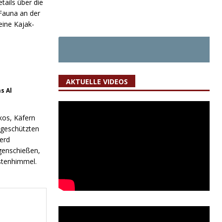
tails über die
 Fauna an der
eine Kajak-
AKTUELLE VIDEOS
s Al
kos, Käfern
 geschützten
erd
genschießen,
stenhimmel.