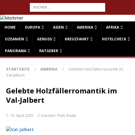
HOME
EUROPA
ASIEN
AMERIKA
AFRIKA
OZEANIEN
GENUSS
KREUZFAHRT
HOTELCHECK
PANORAMA
RATGEBER
STARTSEITE
AMERIKA
Gelebte Holzfällerromantik im
Val-Jalbert
Gelebte Holzfällerromantik im
Val-Jalbert
13. April 2025
Karsten-Thilo Raab