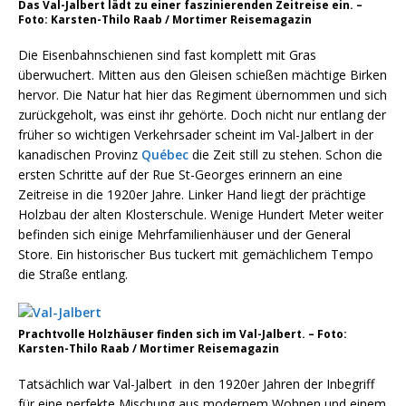
Das Val-Jalbert lädt zu einer faszinierenden Zeitreise ein. –
Foto: Karsten-Thilo Raab / Mortimer Reisemagazin
Die Eisenbahnschienen sind fast komplett mit Gras
überwuchert. Mitten aus den Gleisen schießen mächtige Birken
hervor. Die Natur hat hier das Regiment übernommen und sich
zurückgeholt, was einst ihr gehörte. Doch nicht nur entlang der
früher so wichtigen Verkehrsader scheint im Val-Jalbert in der
kanadischen Provinz
Québec
die Zeit still zu stehen. Schon die
ersten Schritte auf der Rue St-Georges erinnern an eine
Zeitreise in die 1920er Jahre. Linker Hand liegt der prächtige
Holzbau der alten Klosterschule. Wenige Hundert Meter weiter
befinden sich einige Mehrfamilienhäuser und der General
Store. Ein historischer Bus tuckert mit gemächlichem Tempo
die Straße entlang.
Prachtvolle Holzhäuser finden sich im Val-Jalbert. – Foto:
Karsten-Thilo Raab / Mortimer Reisemagazin
Tatsächlich war Val-Jalbert in den 1920er Jahren der Inbegriff
für eine perfekte Mischung aus modernem Wohnen und einem