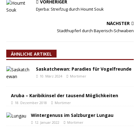
VORHERIGER
Djerba: Streifzug durch Houmt Souk
NÄCHSTER
Stadthupferl durch Bayerisch-Schwaben
ÄHNLICHE ARTIKEL
Saskatchewan: Paradies für Vogelfreunde
10. März 2024
Mortimer
Aruba – Karibikinsel der tausend Möglichkeiten
18. Dezember 2018
Mortimer
Wintergenuss im Salzburger Lungau
12. Januar 2022
Mortimer