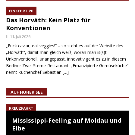
EINKEHRTIPP
Das Horváth: Kein Platz für
Konventionen
11. Juli 2026
„Fuck caviar, eat veggies!“ – so steht es auf der Website des
„Horváth“, damit man gleich weiß, woran man is(s)t.
Unkonventionell, unangepasst, innovativ geht es zu in diesem
Berliner Zwei-Sterne-Restaurant. „Emanzipierte Gemüseküche“
nennt Küchenchef Sebastian
[…]
AUF HOHER SEE
KREUZFAHRT
Mississippi-Feeling auf Moldau und
Elbe