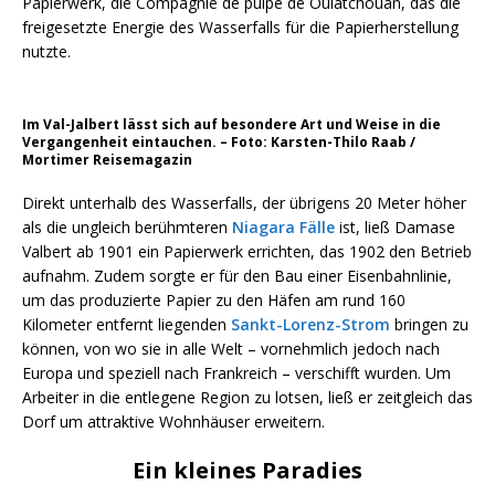
Papierwerk, die Compagnie de pulpe de Ouiatchouan, das die
freigesetzte Energie des Wasserfalls für die Papierherstellung
nutzte.
Im Val-Jalbert lässt sich auf besondere Art und Weise in die
Vergangenheit eintauchen. – Foto: Karsten-Thilo Raab /
Mortimer Reisemagazin
Direkt unterhalb des Wasserfalls, der übrigens 20 Meter höher
als die ungleich berühmteren
Niagara Fälle
ist, ließ Damase
Valbert ab 1901 ein Papierwerk errichten, das 1902 den Betrieb
aufnahm. Zudem sorgte er für den Bau einer Eisenbahnlinie,
um das produzierte Papier zu den Häfen am rund 160
Kilometer entfernt liegenden
Sankt-Lorenz-Strom
bringen zu
können, von wo sie in alle Welt – vornehmlich jedoch nach
Europa und speziell nach Frankreich – verschifft wurden. Um
Arbeiter in die entlegene Region zu lotsen, ließ er zeitgleich das
Dorf um attraktive Wohnhäuser erweitern.
Ein kleines Paradies