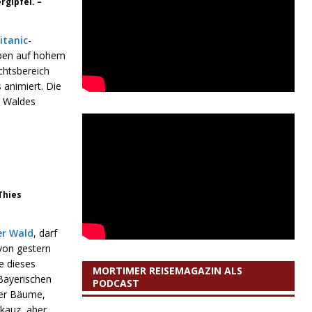
rgipfel. –
itanic
-
eben auf hohem
chtsbereich
animiert. Die
n Waldes
Thies
er Wald
, darf
von gestern
e dieses
MORTIMER REISEMAGAZIN ALS
Bayerischen
PODCAST
ler Bäume,
skauz, aber