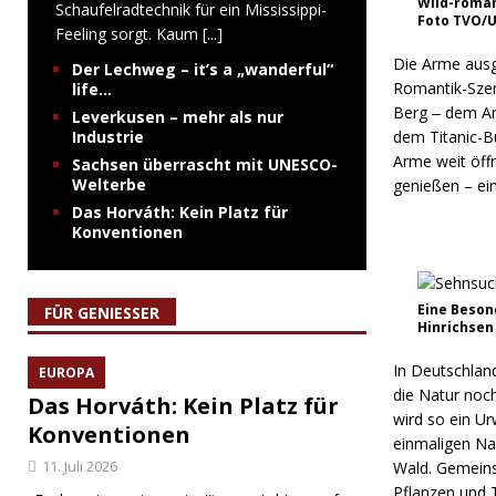
Wild-roman
Schaufelradtechnik für ein Mississippi-
Foto TVO/U
Feeling sorgt. Kaum
[...]
Die Arme ausg
Der Lechweg – it’s a „wanderful“
Romantik-Szen
life…
Berg ‒ dem Arb
Leverkusen – mehr als nur
Industrie
dem Titanic-B
Arme weit öff
Sachsen überrascht mit UNESCO-
Welterbe
genießen – ei
Das Horváth: Kein Platz für
Konventionen
Eine Beson
FÜR GENIESSER
Hinrichsen
In Deutschlan
EUROPA
die Natur noc
Das Horváth: Kein Platz für
wird so ein Ur
Konventionen
einmaligen Na
11. Juli 2026
Wald. Gemeins
Pflanzen und T