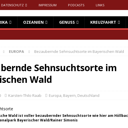
DATENSCHUTZ
IMPRESSUM
PODCASTS
LINKS
RIKA
OZEANIEN
GENUSS
KREUZFAHRT
EUROPA
Bezaubernde Sehnsuchtsorte im Bayerischen Wald
bernde Sehnsuchtsorte im
ischen Wald
0
Karsten-Thilo Raab
Europa
,
Bayern
,
Deutschland
sche Wald ist voller bezaubernder Sehnsuchtsorte wie hier am Höllba
ionalpark Bayerischer Wald/Rainer Simonis