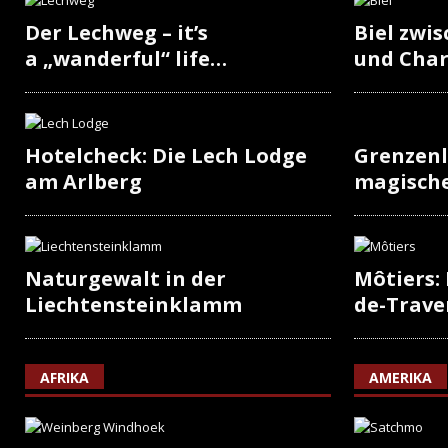
Der Lechweg – it’s
Biel zwi
a „wanderful“ life…
und Cha
Hotelcheck: Die Lech Lodge
Grenzenl
am Arlberg
magisch
Naturgewalt in der
Môtiers:
Liechtensteinklamm
de-Trave
AFRIKA
AMERIKA