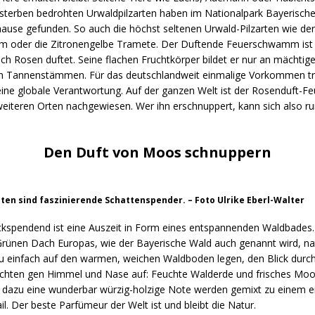
terben bedrohten Urwaldpilzarten haben im Nationalpark Bayerischer
hause gefunden. So auch die höchst seltenen Urwald-Pilzarten wie de
oder die Zitronengelbe Tramete. Der Duftende Feuerschwamm ist e
ach Rosen duftet. Seine flachen Fruchtkörper bildet er nur an mächtig
 Tannenstämmen. Für das deutschlandweit einmalige Vorkommen tr
eine globale Verantwortung. Auf der ganzen Welt ist der Rosenduft
weiteren Orten nachgewiesen. Wer ihn erschnuppert, kann sich also r
Den Duft von Moos schnuppern
en sind faszinierende Schattenspender. – Foto Ulrike Eberl-Walter
ückspendend ist eine Auszeit in Form eines entspannenden Waldbades.
rünen Dach Europas, wie der Bayerische Wald auch genannt wird, natü
zu einfach auf den warmen, weichen Waldboden legen, den Blick durc
chten gen Himmel und Nase auf: Feuchte Walderde und frisches Moos
dazu eine wunderbar würzig-holzige Note werden gemixt zu einem ei
l. Der beste Parfümeur der Welt ist und bleibt die Natur.