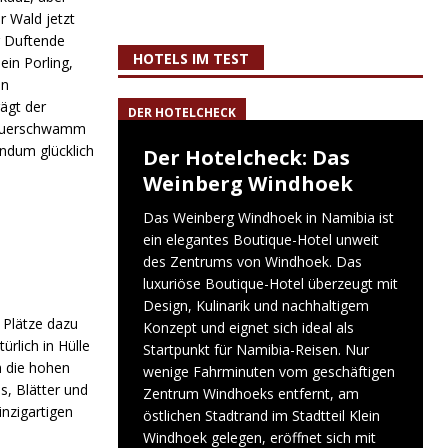
 Wald jetzt
r Duftende
HOTELS IM TEST
in Porling,
en
ägt der
DER HOTELCHECK
-Feuerschwamm
undum glücklich
Der Hotelcheck: Das
Weinberg Windhoek
Das Weinberg Windhoek in Namibia ist
ein elegantes Boutique-Hotel unweit
des Zentrums von Windhoek. Das
luxuriöse Boutique-Hotel überzeugt mit
Design, Kulinarik und nachhaltigem
 Plätze dazu
Konzept und eignet sich ideal als
rlich in Hülle
Startpunkt für Namibia-Reisen. Nur
h die hohen
wenige Fahrminuten vom geschäftigen
, Blätter und
Zentrum Windhoeks entfernt, am
nzigartigen
östlichen Stadtrand im Stadtteil Klein
Windhoek gelegen, eröffnet sich mit