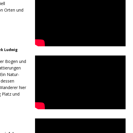
ell
on Orten und
ek Ludwig
her Bogen und
attierungen
Ein Natur-
 dessen
Wanderer hier
 Platz und