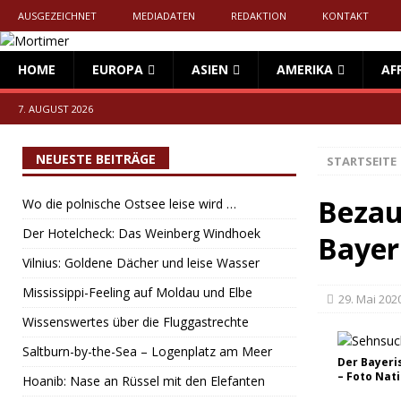
AUSGEZEICHNET
MEDIADATEN
REDAKTION
KONTAKT
HOME
EUROPA
ASIEN
AMERIKA
AF
7. AUGUST 2026
NEUESTE BEITRÄGE
STARTSEITE
Bezau
Wo die polnische Ostsee leise wird …
Der Hotelcheck: Das Weinberg Windhoek
Bayer
Vilnius: Goldene Dächer und leise Wasser
Mississippi-Feeling auf Moldau und Elbe
29. Mai 202
Wissenswertes über die Fluggastrechte
Saltburn-by-the-Sea – Logenplatz am Meer
Der Bayeri
– Foto Nat
Hoanib: Nase an Rüssel mit den Elefanten