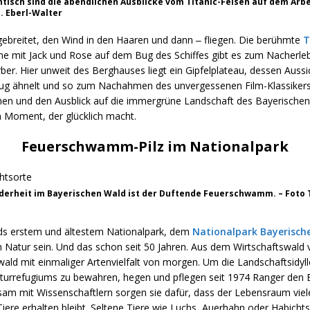
tisch sind die abendlichen Ausblicke vom Titanic-Felsen auf dem Arbe
. Eberl-Walter
ebreitet, den Wind in den Haaren und dann ‒ fliegen. Die berühmte
T
e mit Jack und Rose auf dem Bug des Schiffes gibt es zum Nacherl
er. Hier unweit des Berghauses liegt ein Gipfelplateau, dessen Aussi
ug ähnelt und so zum Nachahmen des unvergessenen Film-Klassikers 
nen und den Ausblick auf die immergrüne Landschaft des Bayerische
n Moment, der glücklich macht.
Feuerschwamm-Pilz im Nationalpark
derheit im Bayerischen Wald ist der Duftende Feuerschwamm. – Foto 
ds erstem und ältestem Nationalpark, dem
Nationalpark Bayerisch
h Natur sein. Und das schon seit 50 Jahren. Aus dem Wirtschaftswald 
wald mit einmaliger Artenvielfalt von morgen. Um die Landschaftsidyll
turrefugiums zu bewahren, hegen und pflegen seit 1974 Ranger den 
am mit Wissenschaftlern sorgen sie dafür, dass der Lebensraum vie
iere erhalten bleibt. Seltene Tiere wie Luchs, Auerhahn oder Habicht