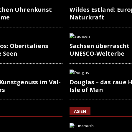
schen Uhrenkunst
Wildes Estland: Europ
rme
Naturkraft
os: Oberitaliens
Sachsen überrascht
e Seen
UNESCO-Welterbe
 Kunstgenuss im Val-
Douglas – das raue H
rs
Isle of Man
ASIEN