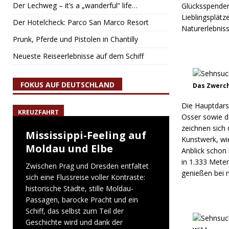
Der Lechweg – it’s a „wanderful“ life…
Glücksspenden
Lieblingsplätz
Der Hotelcheck: Parco San Marco Resort
Naturerlebniss
Prunk, Pferde und Pistolen in Chantilly
Neueste Reiseerlebnisse auf dem Schiff
FOKUS AUF DEUTSCHLAND
Das Zwerch
Die Hauptdars
KREUZFAHRT
Osser sowie d
zeichnen sich 
Mississippi-Feeling auf
Kunstwerk, wi
Moldau und Elbe
Anblick schon
in 1.333 Mete
Zwischen Prag und Dresden entfaltet
genießen bei m
sich eine Flussreise voller Kontraste:
historische Städte, stille Moldau-
Passagen, barocke Pracht und ein
Schiff, das selbst zum Teil der
Geschichte wird und dank der