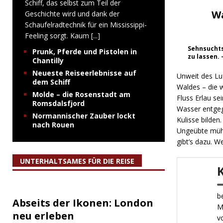
Schiff, das selbst zum Teil der
W
Geschichte wird und dank der
Schaufelradtechnik für ein Mississippi-
Feeling sorgt. Kaum
[...]
Sehnsuchts
Prunk, Pferde und Pistolen in
zu lassen.
Chantilly
Neueste Reiseerlebnisse auf
Unweit des Lu
dem Schiff
Waldes – die 
Molde – die Rosenstadt am
Fluss Erlau se
Romsdalsfjord
Wasser entgeg
Normannischer Zauber lockt
Kulisse bilden
nach Rouen
Ungeübte mühe
gibt’s dazu. W
UNTERHALTSAMES FÜR DIE REISE
b
Abseits der Ikonen: London
M
neu erleben
v