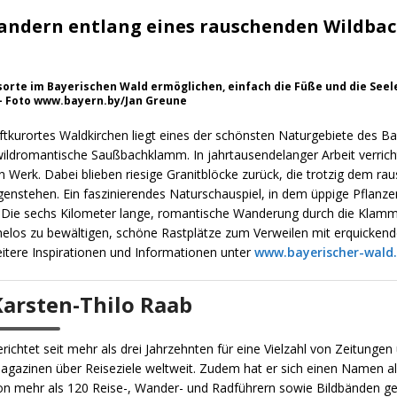
andern entlang eines rauschenden Wildba
orte im Bayerischen Wald ermöglichen, einfach die Füße und die See
 – Foto www.bayern.by/Jan Greune
ftkurortes Waldkirchen liegt eines der schönsten Naturgebiete des B
wildromantische Saußbachklamm. In jahrtausendelanger Arbeit verricht
in Werk. Dabei blieben riesige Granitblöcke zurück, die trotzig dem r
enstehen. Ein faszinierendes Naturschauspiel, in dem üppige Pflanze
. Die sechs Kilometer lange, romantische Wanderung durch die Klamm 
los zu bewältigen, schöne Rastplätze zum Verweilen mit erquickend
eitere Inspirationen und Informationen unter
www.bayerischer-wald
Karsten-Thilo Raab
erichtet seit mehr als drei Jahrzehnten für eine Vielzahl von Zeitungen
agazinen über Reiseziele weltweit. Zudem hat er sich einen Namen al
on mehr als 120 Reise-, Wander- und Radführern sowie Bildbänden g