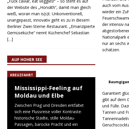
„Fuck caviar, eat veggies!“ – so steht es auf
auch vom Auss
der Website des „Horváth“, damit man gleich
wieder ein Zu
weiß, woran man is(s)t. Unkonventionell,
Feuerschwamm 
unangepasst, innovativ geht es zu in diesem
der intensiv n
Berliner Zwei-Sterne-Restaurant. „Emanzipierte
abgestorbenen
Gemüseküche“ nennt Küchenchef Sebastian
Nationalpark 
[…]
nur an sechs 
schätzen.
AUF HOHER SEE
KREUZFAHRT
Baumgigant
Mississippi-Feeling auf
Garantiert gl
Moldau und Elbe
gibt auf dem G
Zwischen Prag und Dresden entfaltet
und Fülle. Da
sich eine Flussreise voller Kontraste:
Tannen und Fi
historische Städte, stille Moldau-
Tannennadeln 
Passagen, barocke Pracht und ein
Geruchscocktai