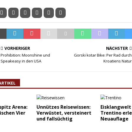
VORHERIGER
NÄCHSTER
Prohibition: Moonshine und
Gorski kotar Bike: Per Rad durch
Speakeasy in den USA
Kroatiens Natur
ARTIKEL
spitz Arena:
Unnützes Reisewissen:
Eisklangwelt
ischen Vier
Verwüstet, versteinert
Trentino erle
und fallsüchtig
Neuauflage