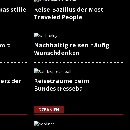
as stille
Reise-Bazillus der Most
Traveled People
 mit
Nachhaltig reisen häufig
Wunschdenken
erz der
Reiseträume beim
Bundespresseball
OZEANIEN