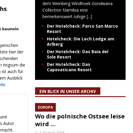
dem Weinberg Windhoek Gondwana
chs
Collection Namibia eine
bemerkenswert ruhige
[...]
Der Hotelcheck: Parco San Marco
le baumeln
Resort
Hotelcheck: Die Lech Lodge am
Arlberg
ayerischen
Der Hotelcheck: Das Baia del
ete hier der
Sole Resort
auschenden
Der Hotelcheck: Das
n ringsum die
Capovaticano Resort
ist auch für
em Ausblick
.de
.
EIN BLICK IN UNSER ARCHIV
EUROPA
Wo die polnische Ostsee leise
 und
wird …
s Autor
emacht.
7. August 2026