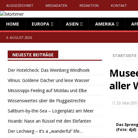
AUSGEZEICHNET
MEDIADATEN
REDAKTION
KONTAKT
HOME
EUROPA
ASIEN
AMERIKA
AF
6. AUGUST 2026
NEUESTE BEITRÄGE
STARTSEITE
Musee
Der Hotelcheck: Das Weinberg Windhoek
Vilnius: Goldene Dächer und leise Wasser
aller 
Mississippi-Feeling auf Moldau und Elbe
Wissenswertes über die Fluggastrechte
23. Mai 201
Saltburn-by-the-Sea – Logenplatz am Meer
Hoanib: Nase an Rüssel mit den Elefanten
Das Spreng
(Foto: djd)
Der Lechweg – it’s a „wanderful“ life…