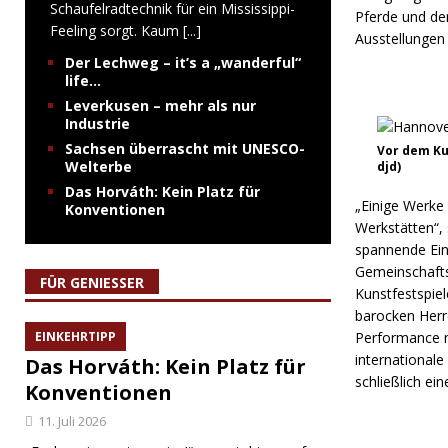
Schaufelradtechnik für ein Mississippi-
Pferde und de
Feeling sorgt. Kaum
[...]
Ausstellungen 
Der Lechweg – it’s a „wanderful“
life…
Leverkusen – mehr als nur
Industrie
Sachsen überrascht mit UNESCO-
Vor dem Ku
Welterbe
djd)
Das Horváth: Kein Platz für
„Einige Werke 
Konventionen
Werkstätten“,
spannende Einb
Gemeinschaftsa
FÜR GENIESSER
Kunstfestspiel
barocken Herr
EINKEHRTIPP
Performance mi
international
Das Horváth: Kein Platz für
schließlich ei
Konventionen
11. Juli 2026