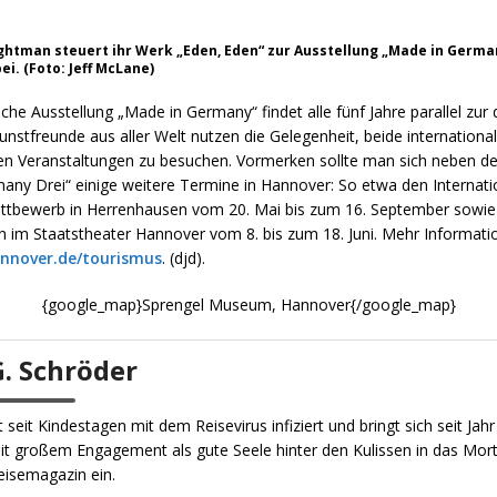
lightman steuert ihr Werk „Eden, Eden“ zur Ausstellung „Made in Germa
i. (Foto: Jeff McLane)
he Ausstellung „Made in Germany“ findet alle fünf Jahre parallel zur
Kunstfreunde aus aller Welt nutzen die Gelegenheit, beide international
n Veranstaltungen zu besuchen. Vormerken sollte man sich neben de
any Drei“ einige weitere Termine in Hannover: So etwa den Internati
tbewerb in Herrenhausen vom 20. Mai bis zum 16. September sowie 
 im Staatstheater Hannover vom 8. bis zum 18. Juni. Mehr Informatio
nnover.de/tourismus
. (djd).
{google_map}Sprengel Museum, Hannover{/google_map}
G. Schröder
st seit Kindestagen mit dem Reisevirus infiziert und bringt sich seit Jah
it großem Engagement als gute Seele hinter den Kulissen in das Mor
eisemagazin ein.