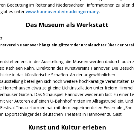
ren Bedeutung im Reiterland Niedersachsen. Informationen zu allen d
gibt es unter
www.hannover.de/madeingermany
.
Das Museum als Werkstatt
nstverein Hannover hängt ein glitzernder Kronleuchter über der Straß
entstehen erst in der Ausstellung, die Museen werden dadurch auch z
 so Kathleen Rahn, Direktorin des Kunstvereins Hannover. Die Besuch
licke in das künstlerische Schaffen. An der ungewöhnlichen
usstellung beteiligen sich noch weitere hochkarätige Veranstalter: D
e Herrenhausen etwa zeigt eine Lichtinstallation unter freiem Himmel
enhäuser Gärten. Das Schauspiel Hannover wiederum lädt zu einer Li
t vier Autoren auf einen U-Bahnhof mitten im Alltagstrubel ein. Und
e Festival Theaterformen hat mit dem experimentellen Ensemble „She
nen Exportschlager des deutschen Theaters in Hannover zu Gast.
Kunst und Kultur erleben