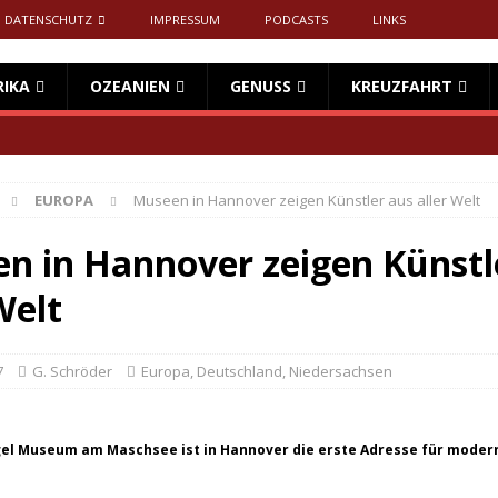
DATENSCHUTZ
IMPRESSUM
PODCASTS
LINKS
RIKA
OZEANIEN
GENUSS
KREUZFAHRT
EUROPA
Museen in Hannover zeigen Künstler aus aller Welt
n in Hannover zeigen Künstl
Welt
7
G. Schröder
Europa
,
Deutschland
,
Niedersachsen
el Museum am Maschsee ist in Hannover die erste Adresse für moder