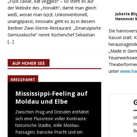
„Fuck caviar, eat veggies!“ – so steht es auf
der Website des „Horváth“, damit man gleich
Juliette B
weiß, woran man is(s)t. Unkonventionell,
Hannover be
unangepasst, innovativ geht es zu in diesem
Berliner Zwei-Sterne-Restaurant. „Emanzipierte
Die hannoversc
Gemüseküche“ nennt Küchenchef Sebastian
Kassel statt. 
[…]
herausragende
„Made in Germ
Feuerwerkswet
AUF HOHER SEE
Theaterformen
unter
www.ha
KREUZFAHRT
Mississippi-Feeling auf
Moldau und Elbe
Zwischen Prag und Dresden entfaltet
i
sich eine Flussreise voller Kontraste:
m
historische Städte, stille Moldau-
R
Passagen, barocke Pracht und ein