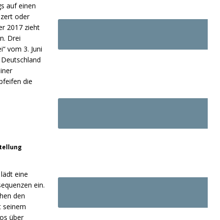
gs auf einen
zert oder
er 2017 zieht
n. Drei
“ vom 3. Juni
n Deutschland
iner
feifen die
tellung
lädt eine
nsequenzen ein.
chen den
t seinem
eos über