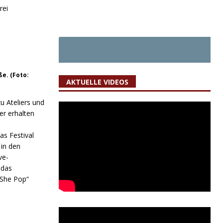
rei
e. (Foto:
AKTUELLE VIDEOS
u Ateliers und
er erhalten
as Festival
 in den
ve-
 das
 She Pop“