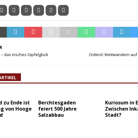
R
– das irisches Gipfelglück
Osttirol: Weitwandern auf
ARTIKEL
 zu Ende ist
Berchtesgaden
Kuriosum in E
ng von Hooge
feiert 500 Jahre
Zwischen Ink
d
Salzabbau
Stadt?