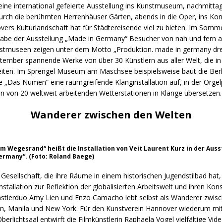
eine international gefeierte Ausstellung ins Kunstmuseum, nachmitta
urch die berühmten Herrenhäuser Gärten, abends in die Oper, ins Kon
vers Kulturlandschaft hat für Städtereisende viel zu bieten. Im Somm
sgabe der Ausstellung „Made in Germany“ Besucher von nah und fern a
tmuseen zeigen unter dem Motto „Produktion. made in germany drei
ptember spannende Werke von über 30 Künstlern aus aller Welt, die i
eiten. Im Sprengel Museum am Maschsee beispielsweise baut die Berl
 „Das Numen“ eine raumgreifende Klanginstallation auf, in der Orgelp
en von 20 weltweit arbeitenden Wetterstationen in Klänge übersetzen.
Wanderer zwischen den Welten
am Wegesrand“ heißt die Installation von Veit Laurent Kurz in der Auss
ermany“. (Foto: Roland Baege)
 Gesellschaft, die ihre Räume in einem historischen Jugendstilbad hat, 
nstallation zur Reflektion der globalisierten Arbeitswelt und ihren Ko
stlerduo Amy Lien und Enzo Camacho lebt selbst als Wanderer zwis
lin, Manila und New York. Für den Kunstverein Hannover wiederum mi
Oberlichtsaal entwirft die Filmkünstlerin Raphaela Vogel vielfältige Vid