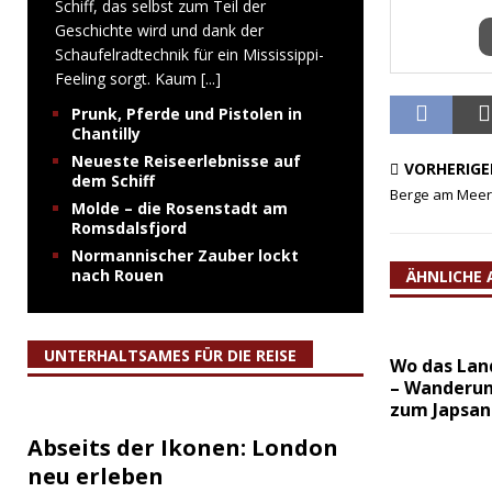
Schiff, das selbst zum Teil der
Geschichte wird und dank der
Schaufelradtechnik für ein Mississippi-
Feeling sorgt. Kaum
[...]
Prunk, Pferde und Pistolen in
Chantilly
Neueste Reiseerlebnisse auf
VORHERIGE
dem Schiff
Berge am Meer 
Molde – die Rosenstadt am
Romsdalsfjord
Normannischer Zauber lockt
nach Rouen
ÄHNLICHE 
UNTERHALTSAMES FÜR DIE REISE
Wo das Land
– Wanderu
zum Japsan
Abseits der Ikonen: London
neu erleben