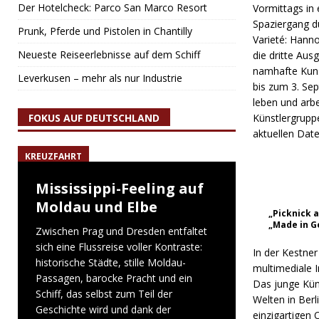
Der Hotelcheck: Parco San Marco Resort
Vormittags in 
Spaziergang d
Prunk, Pferde und Pistolen in Chantilly
Varieté: Hanno
Neueste Reiseerlebnisse auf dem Schiff
die dritte Au
namhafte Kuns
Leverkusen – mehr als nur Industrie
bis zum 3. Se
leben und arb
FOKUS AUF DEUTSCHLAND
Künstlergruppe
aktuellen Dat
KREUZFAHRT
Mississippi-Feeling auf
Moldau und Elbe
„Picknick 
„Made in G
Zwischen Prag und Dresden entfaltet
sich eine Flussreise voller Kontraste:
In der Kestner
historische Städte, stille Moldau-
multimediale I
Passagen, barocke Pracht und ein
Das junge Kün
Schiff, das selbst zum Teil der
Welten in Ber
Geschichte wird und dank der
einzigartigen 