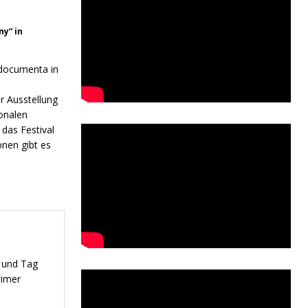
ny“ in
 documenta in
r Ausstellung
onalen
das Festival
nen gibt es
r und Tag
timer