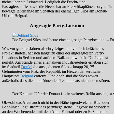
nichts über die Leinwand. Lediglich die Fracht- und
Passagierschiffe sowie die Heerschar an Freizeitkapitänen sorgen für
bewegte Blickfänge im Schatten der ehemaligen Silos am Donau-
Ufer in Belgrad.
Angesagte Party-Location
Die Belgrad Silos sind heute eine angesagte Partylocation. – 
Was vor gut drei Jahren als ehrgeiziges und vielfach belächeltes
Projekt startete, hat sich längst zu einer der angesagtesten Party-
Locations in Serbien und auf dem Balkan entwickelt. Die Lage ist
perfekt. Am Rande eines ehemaligen Industriegebiets erheben sich
im Stadtteil
Dorćol
die ausgedienten Silos – knapp 20, 25
Gehminuten vom Platz der Republik im Herzen der serbischen
Hauptstadt
Belgrad
entfernt. Und doch sind die Silos soweit
außerhalb, dass die lautdröhnenden Technobeats niemanden stören.
Der Kran am Ufer der Donau ist ein weiteres Relikt aus längs
Obwohl das Areal auch nicht in der Nähe irgendwelcher Bus- oder
Bahnlinien liegt, strömt das partybegeisterte Jungvolk insbesondere
an den Wochenenden mit dem Auto, Fahrrad oder zu Fuß hierher.