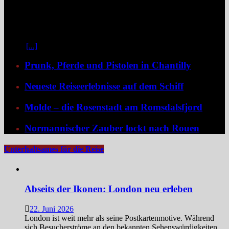
Zwischen Prag und Dresden entfaltet sich eine Flussreise voller
Kontraste: historische Städte, stille Moldau-Passagen, barocke
Pracht und ein Schiff, das selbst zum Teil der Geschichte wird und
dank der Schaufelradtechnik für ein Mississippi-Feeling sorgt.
Kaum
[...]
Prunk, Pferde und Pistolen in Chantilly
Neueste Reiseerlebnisse auf dem Schiff
Molde – die Rosenstadt am Romsdalsfjord
Normannischer Zauber lockt nach Rouen
Unterhaltsames für die Reise
Abseits der Ikonen: London neu erleben
22. Juni 2026
London ist weit mehr als seine Postkartenmotive. Während
sich Besucherströme an den bekannten Sehenswürdigkeiten