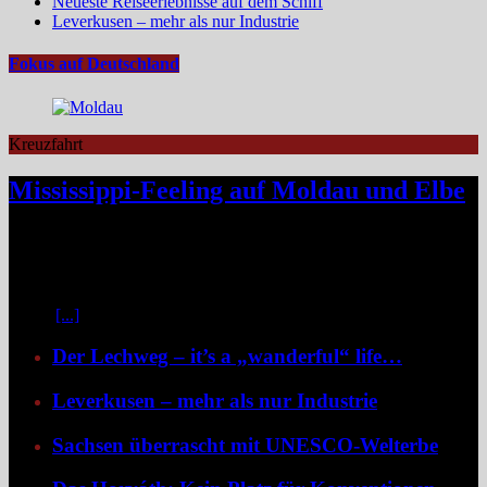
Neueste Reiseerlebnisse auf dem Schiff
Leverkusen – mehr als nur Industrie
Fokus auf Deutschland
Kreuzfahrt
Mississippi-Feeling auf Moldau und Elbe
Zwischen Prag und Dresden entfaltet sich eine Flussreise voller
Kontraste: historische Städte, stille Moldau-Passagen, barocke
Pracht und ein Schiff, das selbst zum Teil der Geschichte wird und
dank der Schaufelradtechnik für ein Mississippi-Feeling sorgt.
Kaum
[...]
Der Lechweg – it’s a „wanderful“ life…
Leverkusen – mehr als nur Industrie
Sachsen überrascht mit UNESCO-Welterbe