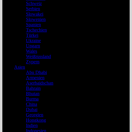
Schweiz
Serbien
Slowakei
Slowenien
Spanien
Tschechien
Türkei
Ukraine
Ungarn
Wales
Weißrussland
Zypern
Asien
Abu Dhabi
Armenien
Aserbaidschan
Bahrain
Bhutan
Burma
China
Dubai
Georgien
Hongkong
Indien
Indonesien