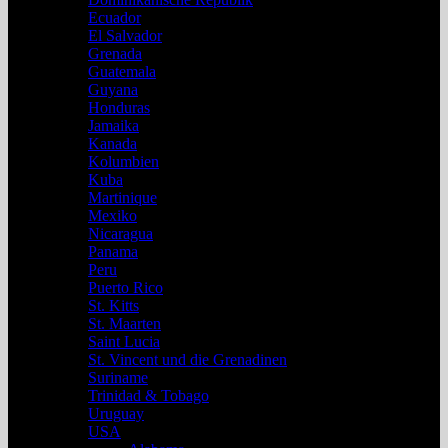
Ecuador
El Salvador
Grenada
Guatemala
Guyana
Honduras
Jamaika
Kanada
Kolumbien
Kuba
Martinique
Mexiko
Nicaragua
Panama
Peru
Puerto Rico
St. Kitts
St. Maarten
Saint Lucia
St. Vincent und die Grenadinen
Suriname
Trinidad & Tobago
Uruguay
USA