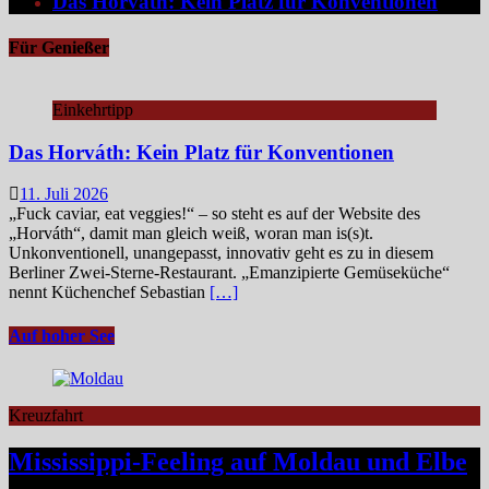
Das Horváth: Kein Platz für Konventionen
Für Genießer
Einkehrtipp
Das Horváth: Kein Platz für Konventionen
11. Juli 2026
„Fuck caviar, eat veggies!“ – so steht es auf der Website des
„Horváth“, damit man gleich weiß, woran man is(s)t.
Unkonventionell, unangepasst, innovativ geht es zu in diesem
Berliner Zwei-Sterne-Restaurant. „Emanzipierte Gemüseküche“
nennt Küchenchef Sebastian
[…]
Auf hoher See
Kreuzfahrt
Mississippi-Feeling auf Moldau und Elbe