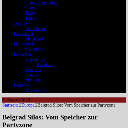
Papua Neuguinea
Samoa
Tahiti
Tonga
Genuss
Einkehrtipp
Kreuzfahrt
Mobil sein
Hotelcheck
Nächtigen
Panorama
Kids & Co
Rechtlich
Kurioses
Abseits
Meinung
Ratgeber
Buch & Co
6. August 2026
Startseite
Europa
Belgrad Silos: Vom Speicher zur Partyzone
Belgrad Silos: Vom Speicher zur
Partyzone