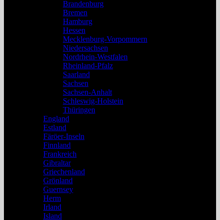
Brandenburg
Bremen
Hamburg
Hessen
Mecklenburg-Vorpommern
Niedersachsen
Nordrhein-Westfalen
Rheinland-Pfalz
Saarland
Sachsen
Sachsen-Anhalt
Schleswig-Holstein
Thüringen
England
Estland
Färöer-Inseln
Finnland
Frankreich
Gibraltar
Griechenland
Grönland
Guernsey
Herm
Irland
Island