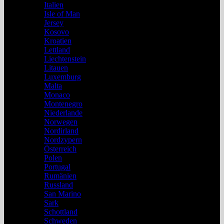
Italien
Isle of Man
Jersey
Kosovo
Kroatien
Lettland
Liechtenstein
Litauen
Luxemburg
Malta
Monaco
Montenegro
Niederlande
Norwegen
Nordirland
Nordzypern
Österreich
Polen
Portugal
Rumänien
Russland
San Marino
Sark
Schottland
Schweden