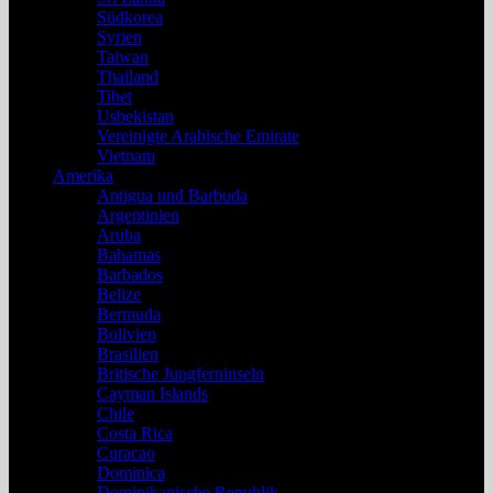
Südkorea
Syrien
Taiwan
Thailand
Tibet
Usbekistan
Vereinigte Arabische Emirate
Vietnam
Amerika
Antigua und Barbuda
Argentinien
Aruba
Bahamas
Barbados
Belize
Bermuda
Bolivien
Brasilien
Britische Jungferninseln
Cayman Islands
Chile
Costa Rica
Curacao
Dominica
Dominikanische Republik