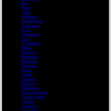
Iran
Israel
Japan
Jordanien
Kambodscha
Kasachstan
Katar
Kirgisistan
Laos
La Réunion
Macau
Malaysia
Malediven
Mongolei
Myanmar
Nepal
Oman
Pakistan
Palästina
Philippinen
Ras Al Khaimah
Saudi-Arabien
Sharjah
Singapur
Sri Lanka