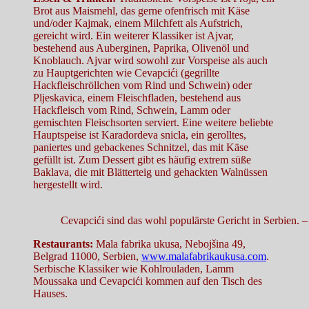
Brot aus Maismehl, das gerne ofenfrisch mit Käse
und/oder Kajmak, einem Milchfett als Aufstrich,
gereicht wird. Ein weiterer Klassiker ist Ajvar,
bestehend aus Auberginen, Paprika, Olivenöl und
Knoblauch. Ajvar wird sowohl zur Vorspeise als auch
zu Hauptgerichten wie Cevapcići (gegrillte
Hackfleischröllchen vom Rind und Schwein) oder
Pljeskavica, einem Fleischfladen, bestehend aus
Hackfleisch vom Rind, Schwein, Lamm oder
gemischten Fleischsorten serviert. Eine weitere beliebte
Hauptspeise ist Karadordeva snicla, ein gerolltes,
paniertes und gebackenes Schnitzel, das mit Käse
gefüllt ist. Zum Dessert gibt es häufig extrem süße
Baklava, die mit Blätterteig und gehackten Walnüssen
hergestellt wird.
Cevapcići sind das wohl populärste Gericht in Serbien. 
Restaurants:
Mala fabrika ukusa, Nebojšina 49,
Belgrad 11000, Serbien,
www.malafabrikaukusa.com
.
Serbische Klassiker wie Kohlrouladen, Lamm
Moussaka und Cevapcići kommen auf den Tisch des
Hauses.