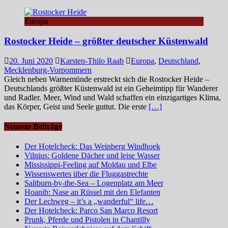
Europa
Rostocker Heide – größter deutscher Küstenwald
20. Juni 2020
Karsten-Thilo Raab
Europa
,
Deutschland
,
Mecklenburg-Vorpommern
Gleich neben Warnemünde erstreckt sich die Rostocker Heide –
Deutschlands größter Küstenwald ist ein Geheimtipp für Wanderer
und Radler. Meer, Wind und Wald schaffen ein einzigartiges Klima,
das Körper, Geist und Seele guttut. Die erste
[…]
Neueste Beiträge
Der Hotelcheck: Das Weinberg Windhoek
Vilnius: Goldene Dächer und leise Wasser
Mississippi-Feeling auf Moldau und Elbe
Wissenswertes über die Fluggastrechte
Saltburn-by-the-Sea – Logenplatz am Meer
Hoanib: Nase an Rüssel mit den Elefanten
Der Lechweg – it’s a „wanderful“ life…
Der Hotelcheck: Parco San Marco Resort
Prunk, Pferde und Pistolen in Chantilly