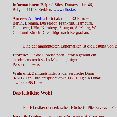
Informationen:
Belgrad Silos, Dunavski kej 46,
Belgrad 11158, Serbien,
www.silosi.rs
Anreise:
Air Serbia
bietet ab rund 130 Euro von
Berlin, Bremen, Düsseldof, Frankfurt, Hamburg,
Hannover, Köln, Nürnberg, Stuttgart, Salzburg, Wien,
Genf und Zürich Direktflüge nach Belgrad an.
Eine der markantesten Landmarken ist die Festung von 
Einreise:
Für die Einreise nach Serbien genügt ein
mindestens noch sechs Monate gültiger
Personalausweis.
Währung:
Zahlungsmittel ist der serbische Dinar
(RSD). Ein Euro entspricht etwa 117 RSD; ein Dinar
etwa 0,0085 Euro.
Das leibliche Wohl
Ein Klassiker der serbischen Küche ist Pljeskavica. – F
Essen & Trinken:
Traditionelle Vorspeise ist Proja, ein