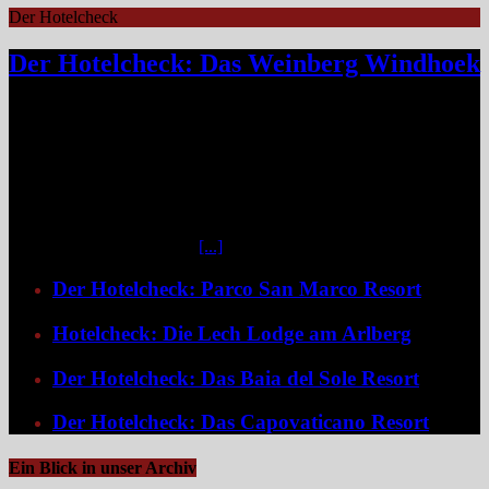
Der Hotelcheck
Der Hotelcheck: Das Weinberg Windhoek
Das Weinberg Windhoek in Namibia ist ein elegantes Boutique-
Hotel unweit des Zentrums von Windhoek. Das luxuriöse Boutique-
Hotel überzeugt mit Design, Kulinarik und nachhaltigem Konzept
und eignet sich ideal als Startpunkt für Namibia-Reisen. Nur wenige
Fahrminuten vom geschäftigen Zentrum Windhoeks entfernt, am
östlichen Stadtrand im Stadtteil Klein Windhoek gelegen, eröffnet
sich mit dem Weinberg Windhoek Gondwana Collection Namibia
eine bemerkenswert ruhige
[...]
Der Hotelcheck: Parco San Marco Resort
Hotelcheck: Die Lech Lodge am Arlberg
Der Hotelcheck: Das Baia del Sole Resort
Der Hotelcheck: Das Capovaticano Resort
Ein Blick in unser Archiv