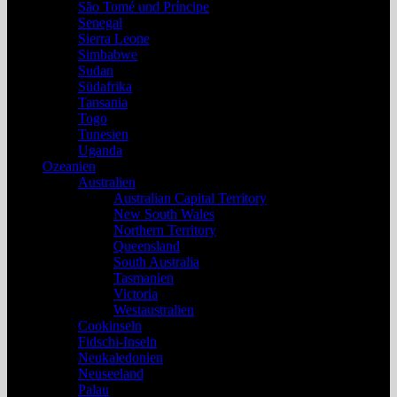
São Tomé und Príncipe
Senegal
Sierra Leone
Simbabwe
Sudan
Südafrika
Tansania
Togo
Tunesien
Uganda
Ozeanien
Australien
Australian Capital Territory
New South Wales
Northern Territory
Queensland
South Australia
Tasmanien
Victoria
Westaustralien
Cookinseln
Fidschi-Inseln
Neukaledonien
Neuseeland
Palau