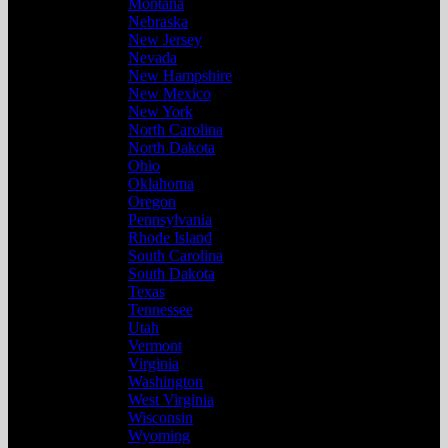
Montana
Nebraska
New Jersey
Nevada
New Hampshire
New Mexico
New York
North Carolina
North Dakota
Ohio
Oklahoma
Oregon
Pennsylvania
Rhode Island
South Carolina
South Dakota
Texas
Tennessee
Utah
Vermont
Virginia
Washington
West Virginia
Wisconsin
Wyoming