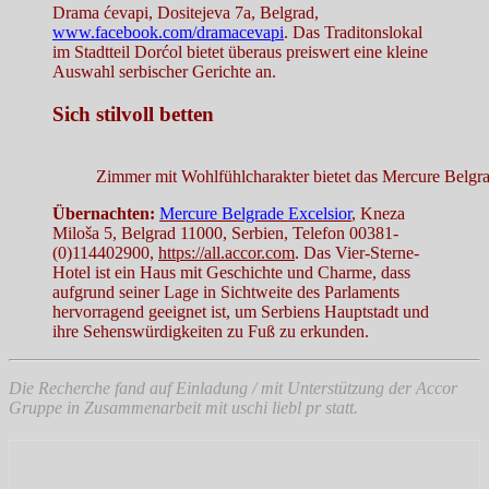
Drama ćevapi, Dositejeva 7a, Belgrad,
www.facebook.com/dramacevapi
. Das Traditonslokal
im Stadtteil Dorćol bietet überaus preiswert eine kleine
Auswahl serbischer Gerichte an.
Sich stilvoll betten
Zimmer mit Wohlfühlcharakter bietet das Mercure Belgr
Übernachten:
Mercure Belgrade Excelsior
, Kneza
Miloša 5, Belgrad 11000, Serbien, Telefon 00381-
(0)114402900,
https://all.accor.com
. Das Vier-Sterne-
Hotel ist ein Haus mit Geschichte und Charme, dass
aufgrund seiner Lage in Sichtweite des Parlaments
hervorragend geeignet ist, um Serbiens Hauptstadt und
ihre Sehenswürdigkeiten zu Fuß zu erkunden.
D
ie Recherche fand auf Einladung / mit Unterstützung der Accor
Gruppe in Zusammenarbeit mit uschi liebl pr statt.