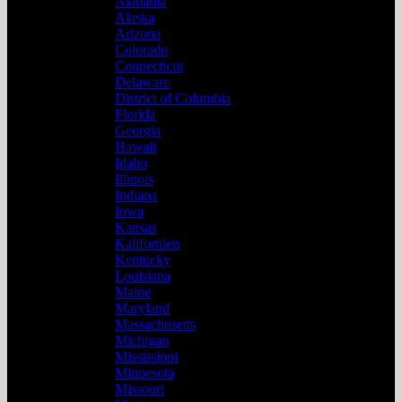
Alabama
Alaska
Arizona
Colorado
Connecticut
Delaware
District of Columbia
Florida
Georgia
Hawaii
Idaho
Illinois
Indiana
Iowa
Kansas
Kalifornien
Kentucky
Louisiana
Maine
Maryland
Massachusetts
Michigan
Mississippi
Minnesota
Missouri