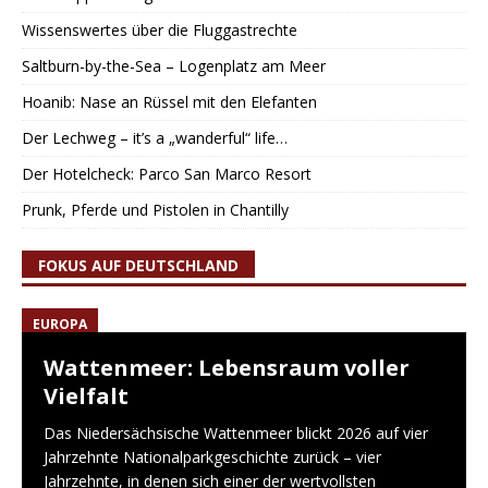
Wissenswertes über die Fluggastrechte
Saltburn-by-the-Sea – Logenplatz am Meer
Hoanib: Nase an Rüssel mit den Elefanten
Der Lechweg – it’s a „wanderful“ life…
Der Hotelcheck: Parco San Marco Resort
Prunk, Pferde und Pistolen in Chantilly
FOKUS AUF DEUTSCHLAND
EUROPA
Wattenmeer: Lebensraum voller
Vielfalt
Das Niedersächsische Wattenmeer blickt 2026 auf vier
Jahrzehnte Nationalparkgeschichte zurück – vier
Jahrzehnte, in denen sich einer der wertvollsten