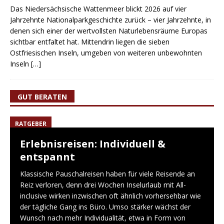
Das Niedersächsische Wattenmeer blickt 2026 auf vier
Jahrzehnte Nationalparkgeschichte zurück – vier Jahrzehnte, in
denen sich einer der wertvollsten Naturlebensräume Europas
sichtbar entfaltet hat. Mittendrin liegen die sieben
Ostfriesischen Inseln, umgeben von weiteren unbewohnten
Inseln
[…]
GUT BERATEN
RATGEBER
Erlebnisreisen: Individuell &
entspannt
Klassische Pauschalreisen haben für viele Reisende an
Reiz verloren, denn drei Wochen Inselurlaub mit All-
inclusive wirken inzwischen oft ähnlich vorhersehbar wie
der tägliche Gang ins Büro. Umso stärker wächst der
Wunsch nach mehr Individualität, etwa in Form von