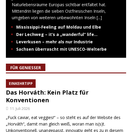
Naturlebensräume Europas sichtbar entfaltet hat.
Mittendrin liegen die sieben Ostfriesischen Inseln,
umgeben von weiteren unbewohnten Inseln
[...]
Mississippi-Feeling auf Moldau und Elbe
Der Lechweg – it’s a „wanderful“ life…
Leverkusen – mehr als nur Industrie
Sachsen überrascht mit UNESCO-Welterbe
FÜR GENIESSER
EINKEHRTIPP
Das Horváth: Kein Platz für
Konventionen
11. Juli 2026
„Fuck caviar, eat veggies!“ – so steht es auf der Website des
„Horváth“, damit man gleich weiß, woran man is(s)t.
Unkonventionell, unangepasst, innovativ geht es zu in diesem