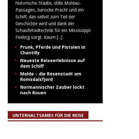
historische Städte, stille Moldau-
Passagen, barocke Pracht und ein
Schiff, das selbst zum Teil der
Geschichte wird und dank der
Schaufelradtechnik für ein Mississippi-
Feeling sorgt. Kaum
[...]
Prunk, Pferde und Pistolen in
Chantilly
Neueste Reiseerlebnisse auf
dem Schiff
Molde – die Rosenstadt am
Romsdalsfjord
Normannischer Zauber lockt
nach Rouen
UNTERHALTSAMES FÜR DIE REISE