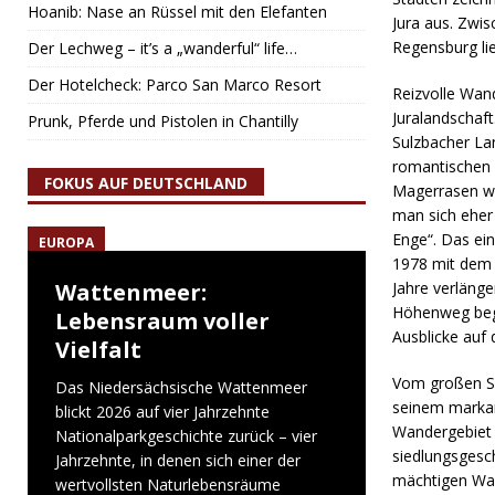
Hoanib: Nase an Rüssel mit den Elefanten
Jura aus. Zwi
Regensburg li
Der Lechweg – it’s a „wanderful“ life…
Der Hotelcheck: Parco San Marco Resort
Reizvolle Wan
Juralandschaf
Prunk, Pferde und Pistolen in Chantilly
Sulzbacher Lan
romantischen 
FOKUS AUF DEUTSCHLAND
Magerrasen we
man sich eher
Enge“. Das ei
EUROPA
1978 mit dem 
Wattenmeer:
Jahre verläng
Höhenweg begi
Lebensraum voller
Ausblicke auf 
Vielfalt
Vom großen Sc
Das Niedersächsische Wattenmeer
seinem markant
blickt 2026 auf vier Jahrzehnte
Wandergebiet 
Nationalparkgeschichte zurück – vier
siedlungsgesc
Jahrzehnte, in denen sich einer der
mächtigen Wal
wertvollsten Naturlebensräume