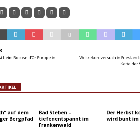
R
 beim Bocuse d’Or Europe in
Weltrekordversuch in Friesland:
Kette der
ARTIKEL
ch“ auf dem
Bad Steben –
Der Herbst k
ger Bergpfad
tiefenentspannt im
wird bunt im
Frankenwald