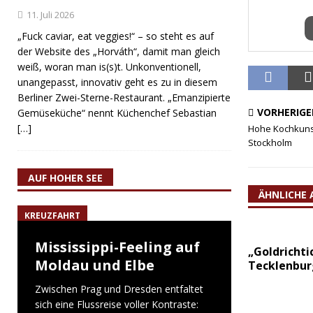
11. Juli 2026
„Fuck caviar, eat veggies!“ – so steht es auf
der Website des „Horváth“, damit man gleich
weiß, woran man is(s)t. Unkonventionell,
unangepasst, innovativ geht es zu in diesem
Berliner Zwei-Sterne-Restaurant. „Emanzipierte
VORHERIGE
Gemüseküche“ nennt Küchenchef Sebastian
[…]
Hohe Kochkunst
Stockholm
AUF HOHER SEE
ÄHNLICHE 
KREUZFAHRT
Mississippi-Feeling auf
„Goldrichti
Moldau und Elbe
Tecklenbur
Zwischen Prag und Dresden entfaltet
sich eine Flussreise voller Kontraste: