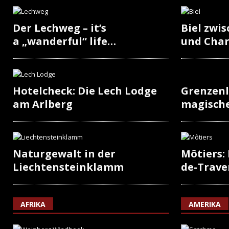
Der Lechweg – it’s
Biel zwi
a „wanderful“ life…
und Cha
Hotelcheck: Die Lech Lodge
Grenzenl
am Arlberg
magisch
Naturgewalt in der
Môtiers:
Liechtensteinklamm
de-Trave
AFRIKA
AMERIKA