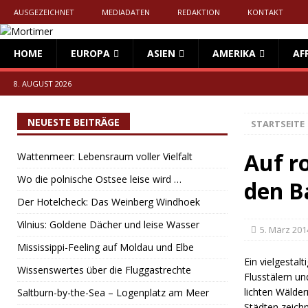
AUSGEZEICHNET
MEDIADATEN
REDAKTION
KONTAKT
HOME
EUROPA
ASIEN
AMERIKA
AF
8. AUGUST 2026
NEUESTE BEITRÄGE
STARTSEITE
Auf r
Wattenmeer: Lebensraum voller Vielfalt
Wo die polnische Ostsee leise wird …
den B
Der Hotelcheck: Das Weinberg Windhoek
Vilnius: Goldene Dächer und leise Wasser
5. März 201
Mississippi-Feeling auf Moldau und Elbe
Ein vielgestal
Wissenswertes über die Fluggastrechte
Flusstälern u
lichten Wälder
Saltburn-by-the-Sea – Logenplatz am Meer
Städten zeich