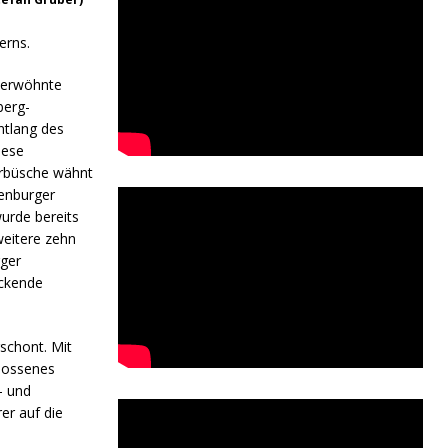
erns.
verwöhnte
berg-
ntlang des
iese
erbüsche wähnt
tenburger
urde bereits
eitere zehn
ger
uckende
schont. Mit
hlossenes
- und
er auf die