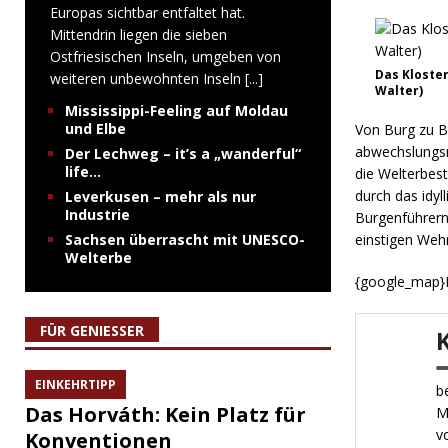
Europas sichtbar entfaltet hat.
Mittendrin liegen die sieben
Ostfriesischen Inseln, umgeben von
Das Kloster
weiteren unbewohnten Inseln
[...]
Walter)
Mississippi-Feeling auf Moldau
und Elbe
Von Burg zu B
abwechslungsr
Der Lechweg – it’s a „wanderful“
life…
die Welterbes
durch das idyl
Leverkusen – mehr als nur
Industrie
Burgenführern
Sachsen überrascht mit UNESCO-
einstigen Wehr
Welterbe
{google_map}
FÜR GENIESSER
EINKEHRTIPP
b
Das Horváth: Kein Platz für
M
v
Konventionen