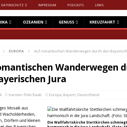
DATENSCHUTZ
IMPRESSUM
PODCASTS
LINKS
RIKA
OZEANIEN
GENUSS
KREUZFAHRT
EUROPA
Auf romantischen Wanderwegen durch den Bayerisch
omantischen Wanderwegen d
ayerischen Jura
4
Karsten-Thilo Raab
Europa
,
Bayern
,
Deutschland
tiges Mosaik aus
nd Wacholderheiden,
n, Dörfern und kleinen
Die Wallfahrtskirche Stettkirchen schmiegt
net den Bayerischen
harmonisch in die Jura-Landschaft. (Foto: S