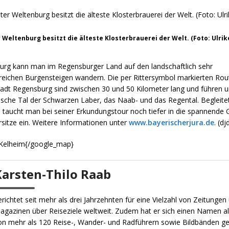
 Weltenburg besitzt die älteste Klosterbrauerei der Welt. (Foto: Ulrik
urg kann man im Regensburger Land auf den landschaftlich sehr
eichen Burgensteigen wandern. Die per Rittersymbol markierten Ro
tadt Regensburg sind zwischen 30 und 50 Kilometer lang und führen 
lische Tal der Schwarzen Laber, das Naab- und das Regental. Begleite
 taucht man bei seiner Erkundungstour noch tiefer in die spannende 
sitze ein. Weitere
Informationen unter
www.bayerischerjura.de
.
(dj
Kelheim{/google_map}
Karsten-Thilo Raab
erichtet seit mehr als drei Jahrzehnten für eine Vielzahl von Zeitungen
agazinen über Reiseziele weltweit. Zudem hat er sich einen Namen al
on mehr als 120 Reise-, Wander- und Radführern sowie Bildbänden g