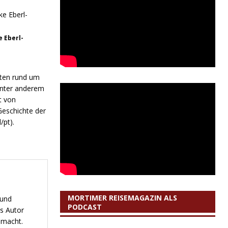
e Eberl-
uten rund um
unter anderem
t von
Geschichte der
d/pt).
MORTIMER REISEMAGAZIN ALS
 und
PODCAST
s Autor
emacht.