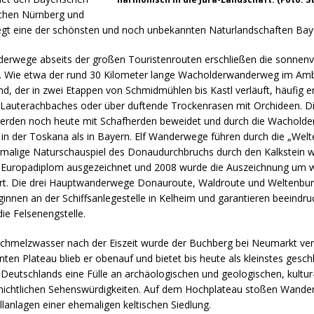
schen Nürnberg und
egt eine der schönsten und noch unbekannten Naturlandschaften Bay
derwege abseits der großen Touristenrouten erschließen die sonnen
t. Wie etwa der rund 30 Kilometer lange Wacholderwanderweg im Am
d, der in zwei Etappen von Schmidmühlen bis Kastl verläuft, häufig e
Lauterachbaches oder über duftende Trockenrasen mit Orchideen. D
rden noch heute mit Schafherden beweidet und durch die Wachold
 in der Toskana als in Bayern. Elf Wanderwege führen durch die „Wel
nmalige Naturschauspiel des Donaudurchbruchs durch den Kalkstein w
Europadiplom ausgezeichnet und 2008 wurde die Auszeichnung um w
ert. Die drei Hauptwanderwege Donauroute, Waldroute und Weltenbur
nnen an der Schiffsanlegestelle in Kelheim und garantieren beeindr
die Felsenengstelle.
hmelzwasser nach der Eiszeit wurde der Buchberg bei Neumarkt ver
en Plateau blieb er obenauf und bietet bis heute als kleinstes gesc
Deutschlands eine Fülle an archäologischen und geologischen, kultur
hichtlichen Sehenswürdigkeiten. Auf dem Hochplateau stoßen Wander
lanlagen einer ehemaligen keltischen Siedlung.