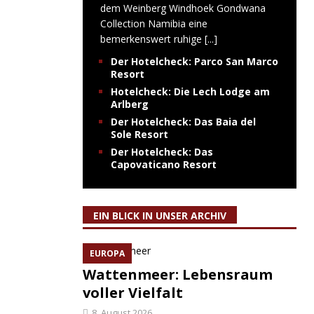
dem Weinberg Windhoek Gondwana
Collection Namibia eine
bemerkenswert ruhige
[...]
Der Hotelcheck: Parco San Marco
Resort
Hotelcheck: Die Lech Lodge am
Arlberg
Der Hotelcheck: Das Baia del
Sole Resort
Der Hotelcheck: Das
Capovaticano Resort
EIN BLICK IN UNSER ARCHIV
EUROPA
Wattenmeer: Lebensraum
voller Vielfalt
8. August 2026