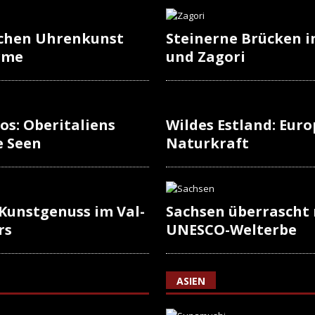
schen Uhrenkunst
Steinerne Brücken i
rme
und Zagori
os: Oberitaliens
Wildes Estland: Europ
e Seen
Naturkraft
 Kunstgenuss im Val-
Sachsen überrascht
rs
UNESCO-Welterbe
ASIEN