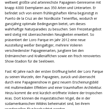
weltweit größte und artenreichste Papageien-Genreserve mit
knapp 4.000 Exemplaren aus 350 Arten und Unterarten. Er
befindet sich von einem frühlingshaften Klima begünstigt in
Puerto de la Cruz an der Nordküste Teneriffas, wodurch er
ganzjährig optimale Bedingungen bietet, um dieses
wahrhaftige Naturparadies zu besuchen. Sein Freizeitangebot
wird stetig mit überraschenden Neuigkeiten erweitert. So
präsentiert der Loro Parque im Jahr 2012 eine neue
Ausstellung weißer Bengaltiger, mehrere Volieren
verschiedenster Papageienarten, Jungtiere bei den
Erdmännchen und Krallenäffchen sowie ein frisch renoviertes
Show-Stadion für die Seelöwen.
Fast 40 Jahre nach der ersten Eröffnung kehrt der Loro Parque
zu seinen Wurzeln, den Papageien, zurück und überrascht
durch eine Papageienshow in ganz neuem Erscheinungsbild
mit multimedialen Effekten und einer traumhaften Architektur.
Hinzu kommt die erst kürzlich eröffnete Voliere der tropischen
Aras. Dort können die majestätischen Vögel, die in der
südamerikanischen Wildnis beheimatet sind, bei ihrem
wundervollen Flug beobachtet werden.