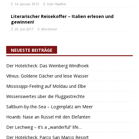
14. Januar 2013
Udo Haafke
Literarischer Reisekoffer – Italien erlesen und
gewinnen!
29. Juli 2017
Mortimer
NEUESTE BEITRÄGE
Der Hotelcheck: Das Weinberg Windhoek
Vilnius: Goldene Dächer und leise Wasser
Mississippi-Feeling auf Moldau und Elbe
Wissenswertes über die Fluggastrechte
Saltburn-by-the-Sea – Logenplatz am Meer
Hoanib: Nase an Rüssel mit den Elefanten
Der Lechweg – it’s a „wanderful“ life…
Der Hotelcheck: Parco San Marco Resort