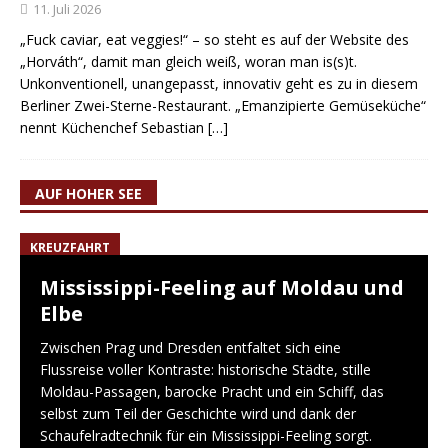
11. Juli 2026
„Fuck caviar, eat veggies!“ – so steht es auf der Website des
„Horváth“, damit man gleich weiß, woran man is(s)t.
Unkonventionell, unangepasst, innovativ geht es zu in diesem
Berliner Zwei-Sterne-Restaurant. „Emanzipierte Gemüseküche“
nennt Küchenchef Sebastian
[…]
AUF HOHER SEE
KREUZFAHRT
Mississippi-Feeling auf Moldau und
Elbe
Zwischen Prag und Dresden entfaltet sich eine
Flussreise voller Kontraste: historische Städte, stille
Moldau-Passagen, barocke Pracht und ein Schiff, das
selbst zum Teil der Geschichte wird und dank der
Schaufelradtechnik für ein Mississippi-Feeling sorgt.