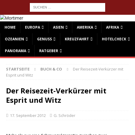
HOME
EUROPA
ASIEN
AMERIKA
AFRIKA
OZEANIEN
GENUSS
KREUZFAHRT
HOTELCHECK
PANORAMA
RATGEBER
STARTSEITE
BUCH & CO
Der Reisezeit-Verkürzer mit
Esprit und Witz
Der Reisezeit-Verkürzer mit
Esprit und Witz
17. September 2012
G. Schröder