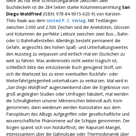
Mehr als nur eine Schmunzelgarantie zwischen zwei
Buchdeckeln ist die 284 Seiten starke Kolumnensammlung
San
Diego Waldfried
(ISBN: 978-84-9015-620-9) von Karsten-
Thilo Raab aus dem
United P. C. Verlag
. Mit Textlängen
zwischen 2.000 und 2.500 Zeichen sind die Anekdoten, Glossen
und Kolumnen die perfekte Lektüre zwischen zwei Bus-, Bahn-
oder U-Bahnhaltestellen. Allerdings besteht permanent die
Gefahr, angesichts des hohen Spaß- und Unterhaltungswertes
den Ausstieg zu verpassen und einfach mal ein Stückchen zu
weit zu fahren. Was andererseits nicht weiter tragisch ist,
schließlich bitte das entzückende Buch genügend Stoff, um
sich die Wartezeit bis zu einer eventuellen Rückfahr- oder
Weiterfahrtgelegenheit unterhaltsam zu verkürzen. Mal wird in
„
San Diego Waldfried
“ augenzwinkernd über die Ergebnisse von
groß angelegten Studien oder Umfragen fabuliert, mal werden
die Schrulligkeiten unserer Mitmenschen liebevoll aufs Korn
genommen, dann wiederum werden Kuriositäten aus dem
Panoptikum des Alltags aufgegriffen oder gesellschaftliche und
wissenschaftliche Phänomene auf die Schippe genommen. Der
Bogen spannt sich von Notdurftnot, der Rapunzel-Mangel,
Interessantem über die Gähnologie oder Thermodynamik über