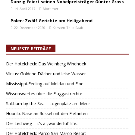
Danzig feiert seinen Nobelpreisträger Günter Grass
14. April 2017
Mortimer
Polen: Zwölf Gerichte am Heiligabend
22. Dezember 2020
Karsten-Thilo Raab
NEUESTE BEITRÄGE
Der Hotelcheck: Das Weinberg Windhoek
Vilnius: Goldene Dächer und leise Wasser
Mississippi-Feeling auf Moldau und Elbe
Wissenswertes über die Fluggastrechte
Saltburn-by-the-Sea – Logenplatz am Meer
Hoanib: Nase an Rüssel mit den Elefanten
Der Lechweg – it’s a „wanderful“ life…
Der Hotelcheck: Parco San Marco Resort