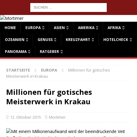
HOME
EUROPA
ASIEN
AMERIKA
AFRIKA
OZEANIEN
GENUSS
KREUZFAHRT
HOTELCHECK
PANORAMA
RATGEBER
STARTSEITE
EUROPA
Millionen für gotisches
Meisterwerk in Krakau
Millionen für gotisches
Meisterwerk in Krakau
12. Oktober 2015
Mortimer